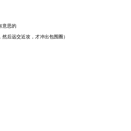
有意思的
殴，然后远交近攻，才冲出包围圈）