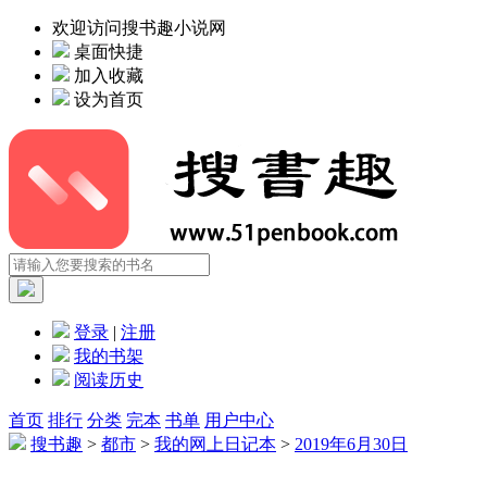
欢迎访问搜书趣小说网
桌面快捷
加入收藏
设为首页
登录
|
注册
我的书架
阅读历史
首页
排行
分类
完本
书单
用户中心
搜书趣
>
都市
>
我的网上日记本
>
2019年6月30日