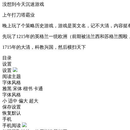
没想到今天沉迷游戏
上午打刀塔霸业
晚上玩了个策略历史游戏，游戏是英文名，记不大清，内容挺
先玩了1215年的英格兰一统欧洲（前期被法兰西和苏格兰围
1715年的大清，科教兴国，然后横扫天下
目录
设置
设置
阅读主题
字体风格
雅黑
宋体
楷书
卡通
字体风格
小
适中
偏大
超大
保存设置
恢复默认
手机
手机阅读