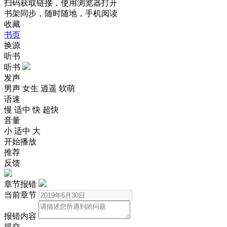
扫码获取链接，使用浏览器打开
书架同步，随时随地，手机阅读
收藏
书页
换源
听书
听书
发声
男声
女生
逍遥
软萌
语速
慢
适中
快
超快
音量
小
适中
大
开始播放
推荐
反馈
章节报错
当前章节
报错内容
提交