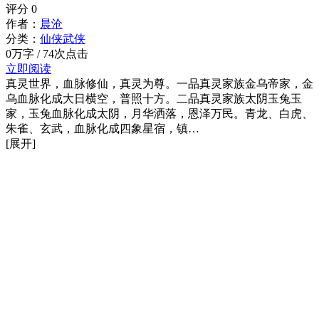
评分
0
作者：
晨沧
分类：
仙侠武侠
0万字 / 74次点击
立即阅读
真灵世界，血脉修仙，真灵为尊。一品真灵家族金乌帝家，金
乌血脉化成大日横空，普照十方。二品真灵家族太阴玉兔玉
家，玉兔血脉化成太阴，月华洒落，恩泽万民。青龙、白虎、
朱雀、玄武，血脉化成四象星宿，镇…
[展开]