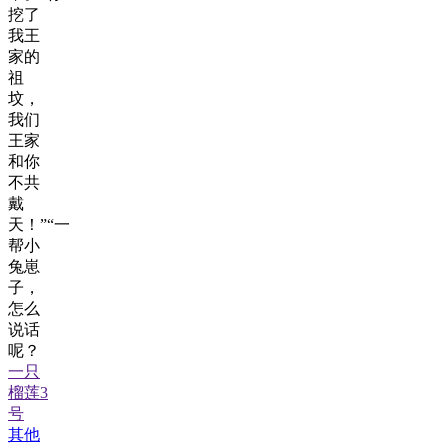
挖了
我王
家的
祖
坟，
我们
王家
和你
不共
戴
天！”“一
帮小
兔崽
子，
怎么
说话
呢？
一只
榴莲3
号
其他