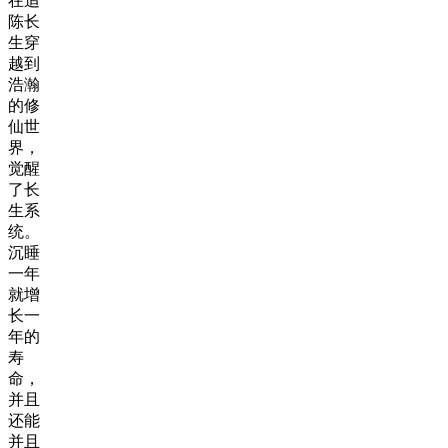
在追
陈长
生穿
越到
浩瀚
的修
仙世
界，
觉醒
了长
生系
统。
沉睡
一年
就增
长一
年的
寿
命，
并且
还能
并且