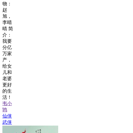
物：
赵
旭，
李晴
晴 简
介：
我要
分亿
万家
产，
给女
儿和
老婆
更好
的生
活！
韦小
鸨
仙侠
武侠