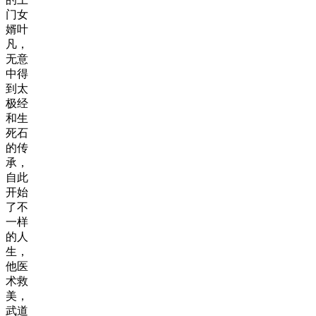
门女
婿叶
凡，
无意
中得
到太
极经
和生
死石
的传
承，
自此
开始
了不
一样
的人
生，
他医
术救
美，
武道