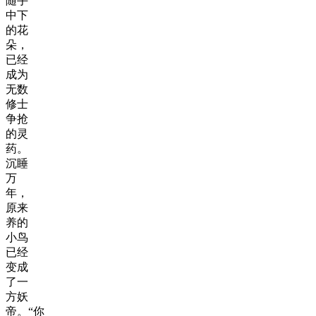
随手
中下
的花
朵，
已经
成为
无数
修士
争抢
的灵
药。
沉睡
万
年，
原来
养的
小鸟
已经
变成
了一
方妖
帝。“你