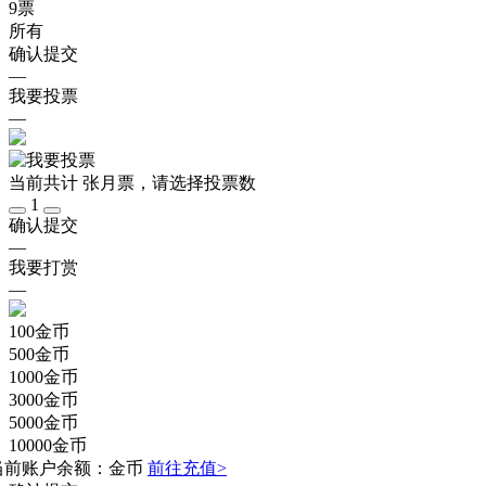
9
票
所有
确认提交
—
我要投票
—
当前共计
张月票，请选择投票数
1
确认提交
—
我要打赏
—
100
金币
500
金币
1000
金币
3000
金币
5000
金币
10000
金币
当前账户余额：
金币
前往充值>