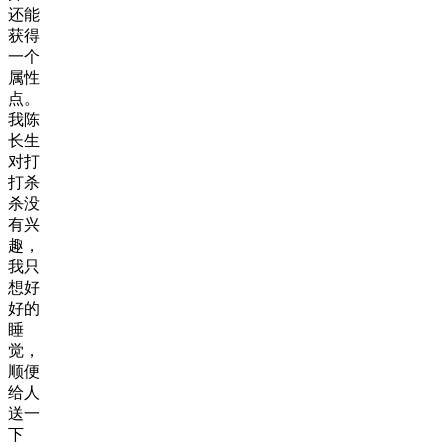
还能
获得
一个
属性
点。
我陈
长生
对打
打杀
杀没
有兴
趣，
我只
想好
好的
睡
觉，
顺便
给人
送一
下