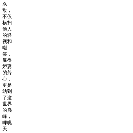
杀
敌，
不仅
横扫
他人
的轻
视和
嘲
笑，
赢得
娇妻
的芳
心，
更是
站到
了这
世界
的巅
峰，
睥睨
天