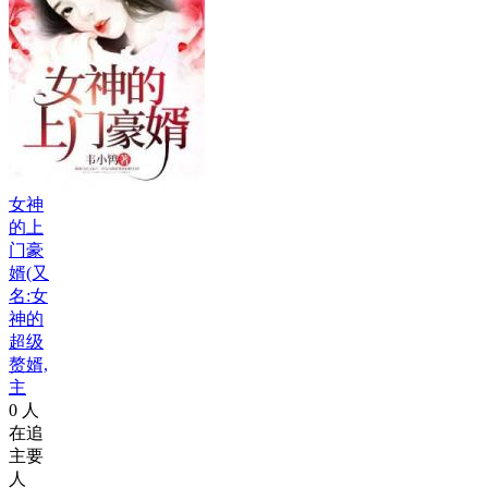
女神
的上
门豪
婿(又
名:女
神的
超级
赘婿,
主
0
人
在追
主要
人