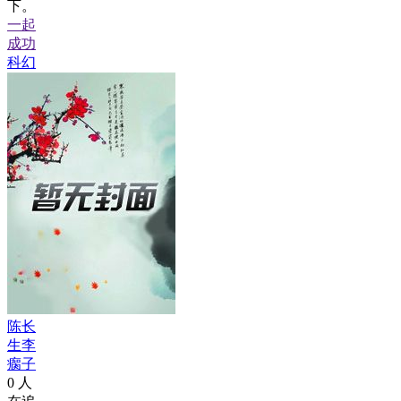
下。
一起
成功
科幻
陈长
生李
瘸子
0
人