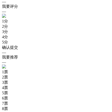
—
我要评分
—
1
分
2
分
3
分
4
分
5
分
确认提交
—
我要推荐
—
1
票
2
票
3
票
4
票
5
票
6
票
7
票
8
票