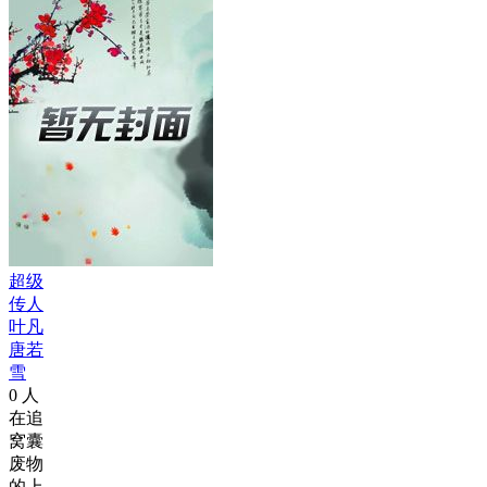
超级
传人
叶凡
唐若
雪
0
人
在追
窝囊
废物
的上