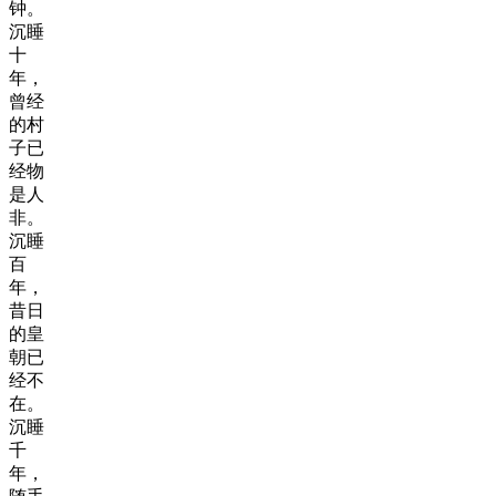
钟。
沉睡
十
年，
曾经
的村
子已
经物
是人
非。
沉睡
百
年，
昔日
的皇
朝已
经不
在。
沉睡
千
年，