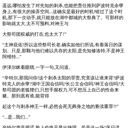
遥远,哪怕发生了对先知的刺杀,也能把责任推到萨波特克余孽
身上,有很大的操弄空间...这确实是最好的时机!错过了这个时
机,那下一次动手,就只能放在湖中都城的大祭典了。可那样的
影响就太大,太不可预料,对神王与
大祭司团权威的打击,也太大了!”
“主神庇佑!所以这些祭司长老,确实如他们所说,有着落日的谋
划。只是,那颗与他们难以共存的太阳,是先知修洛特,不是神王
阿维特...”
伊泽尔眯着眼睛,一字一句,又问道。
“辛特尔,那我问你!这个刺杀太阳的罪责,究竟该让谁来背?萨波
特克人的余孽?湖中王国会信吗?长公主会信吗?神王会信吗?大
祭司团的老狐狸们,只想手握权力,可不想压上自己的性命来
赌。那到底有谁,能背得
起这个与刺杀神王一样,必然会死无葬身之地的亵渎重罪?!”
“...是...我们...”
辛特尔声音艰涩,脸上也终于显出绝望。若是这一场“落日谋