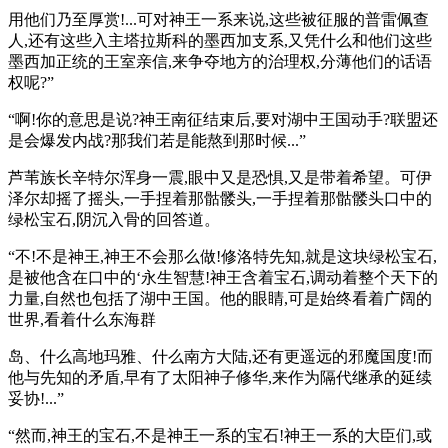
用他们乃至厚赏!...可对神王一系来说,这些被征服的普雷佩查
人,还有这些入主塔拉斯科的墨西加支系,又凭什么和他们这些
墨西加正统的王室亲信,来争夺地方的治理权,分薄他们的话语
权呢?”
“啊!你的意思是说?神王南征结束后,要对湖中王国动手?联盟还
是会爆发内战?那我们若是能熬到那时候...”
芦苇族长辛特尔浑身一震,眼中又是恐惧,又是带着希望。可伊
泽尔却摇了摇头,一手捏着那骷髅头,一手捏着那骷髅头口中的
绿松宝石,阴沉入骨的回答道。
“不!不是神王,神王不会那么做!修洛特先知,就是这块绿松宝石,
是被他含在口中的‘永生智慧!神王含着宝石,调动着整个天下的
力量,自然也包括了湖中王国。他的眼睛,可是始终看着广阔的
世界,看着什么东海群
岛、什么高地玛雅、什么南方大陆,还有更遥远的邪魔国度!而
他与先知的矛盾,早有了太阳神子修华,来作为隔代继承的延续
妥协!...”
“然而,神王的宝石,不是神王一系的宝石!神王一系的大臣们,或