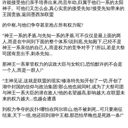
许能接受他们亲手培养出来,尚且年幼,归属于他们一系的太阳
神子。可他们又怎么会,真心实意的接受先知?接受先知带来的
王国贵族,返回墨西加联盟
的中枢,与他们争夺甚至抢占所有权力呢?
“神王一系的矛盾,与先知一系的矛盾,可不仅仅是最上面的两
人,而是在中间到下面的整个体系!说到底,先知殿下,已经不是
神王一系亲信的自己人,而是权力的竞争对手了!所以,若是大祭
司团有意出手,刺杀先知...
那神王一系掌管权力的议政大臣与女蛇们,恐怕默许的不会是
一个人,而是一群人!”
“主神见证,这就是联盟的现实!修洛特先知开创了一切,开创了
湖中封国的信仰与政治集团!那么他也就同时,成为了大祭司团
与神王一系大臣的潜在敌人!他的名望越高,影响越大,在联盟未
来的权力越大...也越会遭遇
到权力争夺的反扑!哪怕在阿尔班山,他不被刺死...可只要南征
结束,天下一统,他还回到湖中王都,那恐怕早晚也是死路一条!”