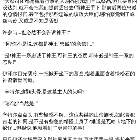
“大祭司团都是藏着行事的人,哪怕把我们当成祭品,但只要目的
没达到,就不会把我们提前丢出去!而神王手下,那前后两位忠诚
的总情报官,甚至包括那些忠诚的议政大臣们,哪怕察觉到了蛛
丝马迹,又或是不知是否默
许参与...也必然不会告诉神王!“
“啊?你不是说,这都是神王‘忠诚’的亲信?...”
“是!神王一系忠诚于神王,可神王的态度,却未必是神王一系的
态度!”
伊泽尔目光阴冷,一把掀开坐下的墓盒,指着里面含着绿松石的
神裔骸骨问道。
“辛特尔,这颗头骨,是这墓主人的头吗?”
“嗯?这?当然是!”
辛特尔点点头,有些疑惑不解。这位共谋的山峦族长,如此冒犯
古老的神裔,是不是有些急的精怪上身了?难道是瓦哈卡地下的
蚁怪...但很快,他就看到了更冒犯的事!
只见伊泽尔把手深入那神裔的墓盒中,直接用手一提,提起来那