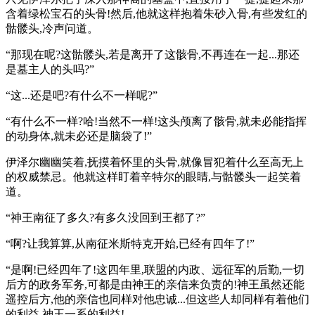
含着绿松宝石的头骨!然后,他就这样抱着朱砂入骨,有些发红的
骷髅头,冷声问道。
“那现在呢?这骷髅头,若是离开了这骸骨,不再连在一起...那还
是墓主人的头吗?”
“这...还是吧?有什么不一样呢?”
“有什么不一样?哈!当然不一样!这头颅离了骸骨,就未必能指挥
的动身体,就未必还是脑袋了!”
伊泽尔幽幽笑着,抚摸着怀里的头骨,就像冒犯着什么至高无上
的权威禁忌。他就这样盯着辛特尔的眼睛,与骷髅头一起笑着
道。
“神王南征了多久?有多久没回到王都了?”
“啊?让我算算,从南征米斯特克开始,已经有四年了!”
“是啊!已经四年了!这四年里,联盟的内政、远征军的后勤,一切
后方的政务军务,可都是由神王的亲信来负责的!神王虽然还能
遥控后方,他的亲信也同样对他忠诚...但这些人却同样有着他们
的利益,神王一系的利益!