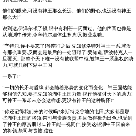
他们的眼光,可没有神王那么长远。他们的野心,也远没有神王
那么大!”
说到这,伊泽尔顿了顿,眼中有利芒一闪而过。他的声音也像是
从地渊中传来,令辛特尔遍体生寒,却又振聋发聩。
“辛特尔,你不要忘了!等南征之后,先知修洛特对神王一系,就没
有那么重要,反而会是最后的一处阻碍了!要知道,萨波特克人一
旦覆灭...那整个天下唯一没有被联盟中枢,被神王一系集权的势
力,可就只剩下湖中王国
一系了!”
“一切的长矛与盾牌,都会随着形势的变化而变化....神王固然能
够相信先知,要把先知的湖中王国力量,视作他征讨天下的助力!
可神王一系却未必会这样想,更没有神王的这种胸怀!”
“你还记得我们来的时候吗?米斯特克谷地的屯田,大多都是那
些湖中王国的将领,祭司与贵族负责,并且做得极为出色,也受到
了神王的厚赏册封!...神王能一视同仁,接受这些湖中王国前来
的将领,祭司与贵族,信任