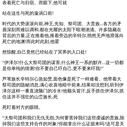
表着死亡与归宿。而眼下,他可就
站在这生与死的漩涡口前!
时代的大势滚滚向前,神王,先知、祭司团、大贵族...各方的矛
盾深刻而难以调和,都在光耀的太阳下暗潮汹涌。许多隐藏在
背后的力量,正在推着他,推着旁边的辛特尔,悄然无声地滑落向
死亡的地渊!而此时此刻,他霍
然惊醒,自己竟然已经站在了冥界的入口处!
“伊泽尔!什么大祭司团的谋害,什么神王一系的默许...这一切都
是你单纯的猜测!你不要自己吓自己,更不要来吓我!”
芦苇族长辛特尔心急如焚,面色像是死了一样难看。他带着大
祭司团的隐秘消息,满心欢喜地暗中前来,结果却没想到,听到伊
泽尔这样一番直浇脑门的冷水!他额头冒汗,反手抓住伊泽尔,抓
住这并不强壮的山峦族长,死
死盯着对方的眼睛。
“大祭司团和我们无仇无怨,为何要害掉我们这些虔诚的贵族,除
掉我们这些支持合作的对象?你能拿出什么证据来吗?这可是关