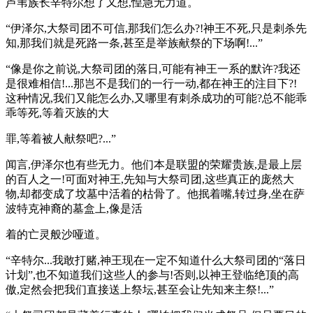
芦苇族长辛特尔想了又想,惶急无力道。
“伊泽尔,大祭司团不可信,那我们怎么办?!神王不死,只是刺杀先
知,那我们就是死路一条,甚至是举族献祭的下场啊!...”
“像是你之前说,大祭司团的落日,可能有神王一系的默许?我还
是很难相信!...那岂不是我们的一行一动,都在神王的注目下?!
这种情况,我们又能怎么办,又哪里有刺杀成功的可能?总不能乖
乖等死,等着灭族的大
罪,等着被人献祭吧?...”
闻言,伊泽尔也有些无力。他们本是联盟的荣耀贵族,是最上层
的百人之一!可面对神王,先知与大祭司团,这些真正的庞然大
物,却都变成了坟墓中活着的枯骨了。他抿着嘴,转过身,坐在萨
波特克神裔的墓盒上,像是活
着的亡灵般沙哑道。
“辛特尔...我敢打赌,神王现在一定不知道什么大祭司团的“落日
计划”,也不知道我们这些人的参与!否则,以神王登临绝顶的高
傲,定然会把我们直接送上祭坛,甚至会让先知来主祭!...”