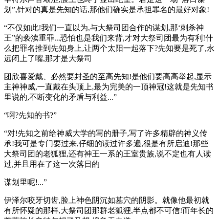
划”,针对的真是先知的话,那他们确实是承担罪名的最好对象!
“不仅如此!我们一直以为,与大祭司团合作的谋划,那‘刺杀神
王”的亵渎重罪...恐怕也是我们来背,才对大祭司团最为有利!什
么把罪名推到先知身上,让两个太阳一起落下?先知要是死了,永
远闭上了嘴,那才是大祭司
团欣喜爱戴、必然要封圣的至高先知!是他们要高高举起,显示
主神神威,一直戴在头顶上,最为完美的一顶神冠!这就是先知书
里说的,不断变化的矛盾与利益...”
“啊?先知的书?”
“对!先知之前给神威大学的写的册子,写了许多精辟的神义传
承!我可是专门要过来,仔细的读过许多遍,很是有所启迪!那些
大祭司团的老狐狸,还有神王一系的王室贵族,说不定也有人读
过,并且用在了这一次落日的
谋划里呢!...”
伊泽尔咬牙切齿,脸上神色阴沉如墓穴的阴影。就像他最初就
有所怀疑的那样,大祭司团那群老狐狸,半点都不可信!而年长的