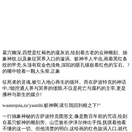
墓穴幽深,四壁是红褐色的凝灰岩,绘刻着古老的众神雕刻、抽
象神纹,以及象征冥界入口的漩涡。蚁神半人半虫,画着黑红条
纹的甲壳,头顶有双金色须角,深陷的眼孔镶嵌着红色的宝石。?
的嘴中咬着一颗人头骨,正象
征死者的灵魂,被引入地心再生的循环。而在萨波特克的神话
中,?能挖通人界与冥界的缝隙,不仅是死亡与腐朽的主宰,更是
播种与新生的媒介!
waanequia,za‘yaanilii.蚁神啊,请引我回到根之下!”
一行抽象神秘的古萨波特克图形文,像是数百年前的咒语,绘刻
在墓穴蚁神的雕刻旁。山峦族长伊泽尔伸出手指,抚摸着他看
不懂的这一切。但他清楚的明白,这绘画的红色旋涡入口,就代