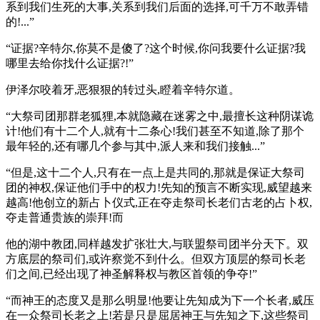
系到我们生死的大事,关系到我们后面的选择,可千万不敢弄错
的!...”
“证据?辛特尔,你莫不是傻了?这个时候,你问我要什么证据?我
哪里去给你找什么证据?!”
伊泽尔咬着牙,恶狠狠的转过头,瞪着辛特尔道。
“大祭司团那群老狐狸,本就隐藏在迷雾之中,最擅长这种阴谋诡
计!他们有十二个人,就有十二条心!我们甚至不知道,除了那个
最年轻的,还有哪几个参与其中,派人来和我们接触...”
“但是,这十二个人,只有在一点上是共同的,那就是保证大祭司
团的神权,保证他们手中的权力!先知的预言不断实现,威望越来
越高!他创立的新占卜仪式,正在夺走祭司长老们古老的占卜权,
夺走普通贵族的崇拜!而
他的湖中教团,同样越发扩张壮大,与联盟祭司团半分天下。双
方底层的祭司们,或许察觉不到什么。但双方顶层的祭司长老
们之间,已经出现了神圣解释权与教区首领的争夺!”
“而神王的态度又是那么明显!他要让先知成为下一个长者,威压
在一众祭司长老之上!若是只是屈居神王与先知之下,这些祭司