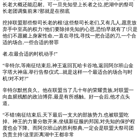
长老大概还能忍耐。可一旦先知登上长者之位,把湖中的祭司
长老团调集前来?那就是在彻底
挖掉联盟那些祭司长老的根!这些祭司长老们,又有几人,愿意放
弃手中至高的权力?他们要除掉先知的心思,恐怕早就有了!只是
他们不愿赌上身家性命,一直在寻找,寻找一把合适的刀,一个合
适的场合,一些合适的替罪
者,在最合适的时机动手!”
“辛特尔,等南征结束后,神王返回瓦哈卡谷地,返回阿尔班山金
字塔大神庙,举行告祭仪式...就是这样一个最适合的场合与时
机!对不对?”
辛特尔默然良久。他在联盟当了几十年的荣耀贵族,对联盟一
向血腥残酷的政治博弈,最是有所感触。好一会后,他才点头
道。
“不错!南征结束后,天下最后一支大的部族势力,也被联盟吃
掉。神王的力量分散开来,坐镇新征服的邦国,对先知的保护程
度也会下降。而阿尔班山的胜利祭典,一定会是联盟大祭司团
负责主持!这里距离湖中王都非常