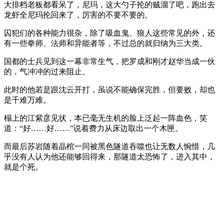
大排档老板都看呆了，尼玛，这大勺子抡的贼溜了吧，跑出去
龙虾全尼玛抡回来了，厉害的不要不要的。
囚犯们的各种能力很杂，除了吸血鬼、狼人这些常见的外，还
有一些拳师、法师和异能者等，不过总的就归纳为三大类。
国都的士兵见到这一幕非常生气，把罗成和刚才赵华当成一伙
的，气冲冲的过来阻止。
此时的他若是跟沈云开打，虽说不能确保完胜，但要败，却也
是千难万难。
榻上的江紫彦见状，本已毫无生机的脸上泛起一阵血色，笑
道：“好……好……”说着费力从床边取出一个木匣。
而最后苏岩随着晶棺一同被黑色隧道吞噬也让无数人惋惜，几
乎没有人认为他还能够回得来，那隧道太恐怖了，进入其中，
就是个死。