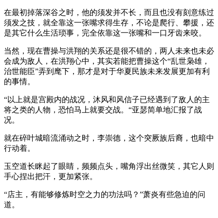
在最初掉落深谷之时，他的须发并不长，而且也没有刻意练过
须发之技，就全靠这一张嘴求得生存，不论是爬行、攀援，还
是其它什么生活琐事，完全依靠这一张嘴和一口牙齿来咬。
当然，现在曹操与洪翔的关系还是很不错的，两人未来也未必
会成为敌人，在洪翔心中，其实若能把曹操这个“乱世枭雄，
治世能臣”弄到麾下，那才是对于华夏民族未来发展更加有利
的事情。
“以上就是宫殿内的战况，沐风和风信子已经遇到了敌人的主
将之类的人物，恐怕马上就要交战。“亚瑟简单地汇报了战
况。
就在碎叶城暗流涌动之时，李崇德，这个突厥族后裔，也暗中
行动着。
玉空道长眯起了眼睛，频频点头，嘴角浮出丝微笑，其它人则
手心捏出把汗，更加紧张。
“店主，有能够修炼时空之力的功法吗？”萧炎有些急迫的问
道。