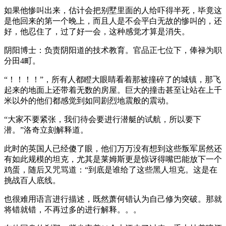
如果他惨叫出来，估计会把别墅里面的人给吓得半死，毕竟这
是他回来的第一个晚上，而且人是不会平白无故的惨叫的，还
好，他忍住了，过了好一会，这种感觉才算是消失。
阴阳博士：负责阴阳道的技术教育。官品正七位下，俸禄为职
分田4町。
“！！！！”，所有人都瞪大眼睛看着那被撞碎了的城镇，那飞
起来的地面上还带着无数的房屋。巨大的撞击甚至让站在上千
米以外的他们都感觉到如同剧烈地震般的震动。
“大家不要紧张，我们待会要进行潜艇的试航，所以要下
潜。”洛奇立刻解释道。
此时的英国人已经傻了眼，他们万万没有想到这些叛军居然还
有如此规模的坦克，尤其是莱姆斯更是惊讶得嘴巴能放下一个
鸡蛋，随后又咒骂道：“到底是谁给了这些黑人坦克。这是在
挑战百人底线。
也很难用语言进行描述，既然萧何错认为自己修为突破。那就
将错就错，不再过多的进行解释。。。