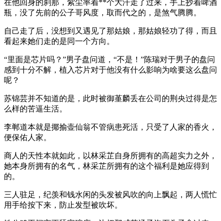
在他回身的刹那，紫尘率着**个大汗走了过来，手上抄着啤酒
瓶，没了先前的公子哥风度，取而代之的，是煞气腾腾。
自己走了后，没想到又遇见了那姑娘，那姑娘轻功了得，而且
看起来她们走的是同一个方向。
“里面是芯片吗？”男子盘问道，“不是！”陈瑞对于男子的盘问
感到十分不解，植入芯片对于他没有什么影响为啥要这么盘问
呢？
苏锦芸并不知道的是，此时被御堇麟丢在公司的荆央过得是怎
么样的苦逼生活。
李郸道本就是揶揄壶仙翁不管病患死活，只受了人家的香火，
便保佑人家。
商人的天性本就如此，以林采芷自身所拥有的高超实力之外，
她本身所拥有的名气，林采芷所拥有的这个福利是她应得到
的。
三人驻足，纪羡和钱水闲的头发被风吹的向上飘起，两人慌忙
用手给按下来，防止发型被吹坏。