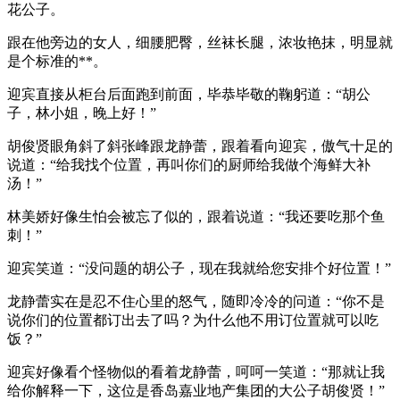
花公子。
跟在他旁边的女人，细腰肥臀，丝袜长腿，浓妆艳抹，明显就
是个标准的**。
迎宾直接从柜台后面跑到前面，毕恭毕敬的鞠躬道：“胡公
子，林小姐，晚上好！”
胡俊贤眼角斜了斜张峰跟龙静蕾，跟着看向迎宾，傲气十足的
说道：“给我找个位置，再叫你们的厨师给我做个海鲜大补
汤！”
林美娇好像生怕会被忘了似的，跟着说道：“我还要吃那个鱼
刺！”
迎宾笑道：“没问题的胡公子，现在我就给您安排个好位置！”
龙静蕾实在是忍不住心里的怒气，随即冷冷的问道：“你不是
说你们的位置都订出去了吗？为什么他不用订位置就可以吃
饭？”
迎宾好像看个怪物似的看着龙静蕾，呵呵一笑道：“那就让我
给你解释一下，这位是香岛嘉业地产集团的大公子胡俊贤！”