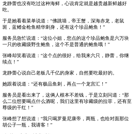
龙静蕾也没有吃过这种海鲜，心说肯定就是越贵越新鲜越好
吃。
于是她看着菜单说道：“佛跳墙，帝王蟹，深海赤龙，老鼠
斑，蓝鳍金枪鱼精华刺身，还有这个珍品鲍鱼！”
服务员急忙说道：“这位小姐，您点的这个珍品鲍鱼是六万块
一只的收藏级野生鲍鱼，这个不是普通的鲍鱼哦！”
张峰却笑着说道：“这个点的很好，给我来六只，静蕾，你继
续点！”
龙静蕾心说自己老板几千亿的身家，自然要吃最好的。
她跟着说道：“还有极品鱼刺，再点一个龙宫汇！”
服务员是看出来了，这俩人根本不差钱，于是立刻问道：“那
么二位想要喝点什么酒呢，我们这里有珍藏级的拉菲，还有至
尊级的干红！”
张峰想了想说道：“我只喝罗曼尼康帝，两瓶，也给对面那位
胡公子一瓶，我请客！”