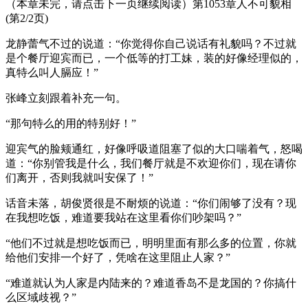
（本章未完，请点击下一页继续阅读）第1053章人不可貌相
(第2/2页)
龙静蕾气不过的说道：“你觉得你自己说话有礼貌吗？不过就
是个餐厅迎宾而已，一个低等的打工妹，装的好像经理似的，
真特么叫人膈应！”
张峰立刻跟着补充一句。
“那句特么的用的特别好！”
迎宾气的脸颊通红，好像呼吸道阻塞了似的大口喘着气，怒喝
道：“你别管我是什么，我们餐厅就是不欢迎你们，现在请你
们离开，否则我就叫安保了！”
话音未落，胡俊贤很是不耐烦的说道：“你们闹够了没有？现
在我想吃饭，难道要我站在这里看你们吵架吗？”
“他们不过就是想吃饭而已，明明里面有那么多的位置，你就
给他们安排一个好了，凭啥在这里阻止人家？”
“难道就认为人家是内陆来的？难道香岛不是龙国的？你搞什
么区域歧视？”