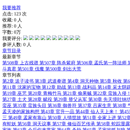
我要推荐
点击:
123 次
收藏:
0
人
推荐:
0
人
字数:
0万
我要评分:
参评人数:
0
人
章节目录
最新章节
第508章 上古残谱
第507章 阵杀紫府
第506章 孟氏第一阵法师
斗真君
第501章 伐魔
第500章 剑出大荒
章节列表
第2章 送子读书
第3章 武道拳谱
第4章 洞天种物
第5章 秋收
第
第11章 沈家的宝物
第12章 助战
第13章 战利品
第14章 采太阴
第19章 巫咒
第20章 青梅竹马
第21章 偷果贼
第22章 蛮族入侵
第27章 土犬
第28章 赋役
第29章 替父从军
第30章 先天境吐纳
蛮巫
第35章 蛮族头目
第36章 御兽符
第37章 吕家生意
第38章
孟天凌的家族构想
第43章 官升一品
第44章 仙人天上来！
第4
三
第49章 孟家有靠山
第50章 人情世故
第51章 全家上进
第52
有蛇妖
第56章 洞天议事
第57章 修仙百艺传承
第58章 蛇踪显露
家族
第63章 今后你来掌家
第64章 杀劫
第65章 孟家的狐与狼