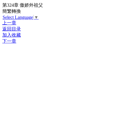
第324章 傲娇外祖父
簡繁轉換
Select Language
▼
上一章
返回目录
加入收藏
下一章