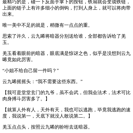
最精巧的是，碰一下反面手掌下的按钮，铁扇就会变成铁链，
上面的链子上有许多细小的倒钩，打到人身上，就可以将肉带
出来。
唯一美中不足的就是，稍微有一点点的重。
思索了许久，云九唏将暗器分别送给谁，全部都告诉给了羌
玉。
羌玉看着眼前的暗器，眼底满是惊讶之色，似乎是没想到云九
唏竟如此厉害。
“小姐不给自己留一件吗？”
云九唏摇摇头：“我不需要这些东西。”
【我可是堂堂玄门的九爷，虽不会武，但我会法术，法术可比
肉身搏斗厉害多了。】
【就算人外有人，天外有天，我也可以逃跑，毕竟我逃跑的速
度，我说第一，天底下就没人敢说第二。】
羌玉点点头，按照云九唏的吩咐去送暗器。