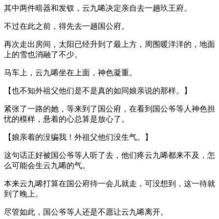
其中两件暗器和发钗，云九唏决定亲自去一趟玖王府。
不过在此之前，得先去一趟国公府。
再次走出房间，太阳已经升到了最上方，周围暖洋洋的，地面
上的雪也消融了不少。
马车上，云九唏坐在上面，神色凝重。
【也不知外祖父他们是不是真的如同娘亲说的那样。】
紧张了一路的她，等来到了国公府，在看到国公爷等人神色担
忧的模样，悬着的心总算是放心了。
【娘亲着的没骗我！外祖父他们没生气。】
这句话正好被国公爷等人听了去，他们疼云九唏都来不及，怎
么可能会生云九唏的气。
本来云九唏打算在国公府待一会儿就走，可没想到，这一待就
到了晚上。
尽管如此，国公爷等人还是不愿让云九唏离开。