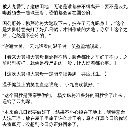
被人宠爱到了这般田地，无论是谁都舍不得离开，要不是云九
唏必须去一趟玖王府，恐怕都会留在国公府。
国公府外，柳芹吟将大氅取下来，披在了云九唏身上，“这个
是大舅特意去打了好几只貂，才制作成的大氅，你穿上这个之
后，定然是不会冷的。”
“谢谢大舅。”云九唏看向温子健，笑盈盈地说道。
【看来大舅和大舅母相处得不错，脸色都比之前好了不少，之
前那副模样，就像是行尸走肉一般，让人瞧着都心疼。】
【这次大舅和大舅母一定能幸福美满，共度此生。】
温子健脸上的笑意直达眼底，“小九喜欢就好。”
“这个围脖是我亲手做的。”杨文殊将准备好的围脖拿了出来，
递给了云九唏。
“本来前几日都要做好了，结果不小心掉在了地上，我特意命
人洗干净，放在屋子里凉了许久才干的，原本打算今日给你送
去将军府，没想到今日你正好回来了。”