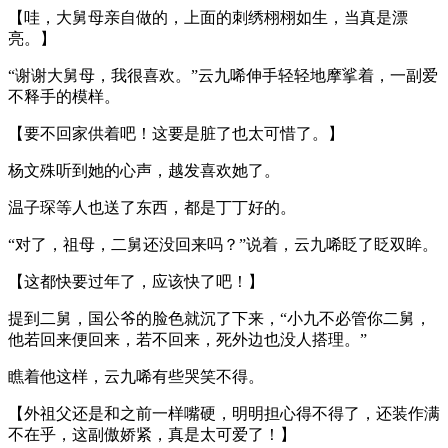
【哇，大舅母亲自做的，上面的刺绣栩栩如生，当真是漂
亮。】
“谢谢大舅母，我很喜欢。”云九唏伸手轻轻地摩挲着，一副爱
不释手的模样。
【要不回家供着吧！这要是脏了也太可惜了。】
杨文殊听到她的心声，越发喜欢她了。
温子琛等人也送了东西，都是丁丁好的。
“对了，祖母，二舅还没回来吗？”说着，云九唏眨了眨双眸。
【这都快要过年了，应该快了吧！】
提到二舅，国公爷的脸色就沉了下来，“小九不必管你二舅，
他若回来便回来，若不回来，死外边也没人搭理。”
瞧着他这样，云九唏有些哭笑不得。
【外祖父还是和之前一样嘴硬，明明担心得不得了，还装作满
不在乎，这副傲娇紧，真是太可爱了！】