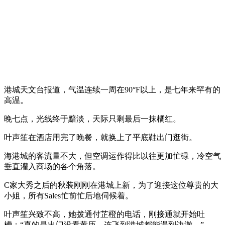
港城天文台报道，气温连续一周在90°F以上，是七年来罕有的
高温。
晚七点，光线终于黯淡，天际只剩最后一抹橘红。
叶声笙在酒店用完了晚餐，就换上了平底鞋出门逛街。
海港城的客流量不大，但空调运作得比以往更加忙碌，冷空气
垂直灌入商场的各个角落。
C家大秀之后的秋装刚刚在港城上新，为了迎接这位尊贵的大
小姐，所有Sales忙前忙后地伺候着。
叶声笙兴致不高，她拨通付芷橙的电话，刚接通就开始吐
槽：“真的是出门没看黄历，连飞到港城都能遇到边澈。”