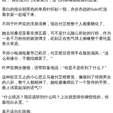
葱白的指尖朝黑色的单肩针织衫一指，亦步亦趋的Sales忙连
着衣架一起端下来。
不同于叶声笙的浑身清爽，现在付芷橙整个人都要晒化了。
她去坦桑尼亚看非洲五霸，可不是什么随心所欲的行程，作为
一名千万粉丝的旅游博主，此刻正在热气球上俯瞰整个赛伦盖
蒂大草原。
手持小电扇电量早已耗尽，付芷橙后背用手在脸前扇风：“这
么有缘分，干脆结婚算了。”
叶声笙脚步微顿，语带防备地说：“你是不是听到了什么？”
这种欲言又止的小心思立马被付芷橙察觉，像嗅到了绯闻男女
的八卦，整个人都精神了。她给摄像师比了一个暂停的手势，
换上讳莫如深的语气??
“什么情况？我应该听到什么吗？上次就觉得你俩怪怪的，你
最坦白从宽。”
真不该自乱阵脚。