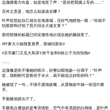
边澈握着方向盘，短促地笑了声：“是你把我拽上车的……”
言外之意是，他怎么知道该去哪？
叶声笙想起自己就住在海港城，没好气地瞪他一眼：“你就不
怕那群狗仔拍了照片回去大做文章？”
那些惊悚的标题已经应激性地出现在她的脑袋里了。
#叶家大小姐报复衰男，港城结新欢#
#京市豪门又见大风浪Y姓千金和B姓公子当街拍拖#
……
边澈像是听不懂她的暗示，好整以暇地扬一分调子：“叶声
笙，我刚刚可是救你于水火，就不能说点好听的吗？”
她被噎了一句，不情不愿地收嘴，从置物架中抽一张湿巾擦
手。
手都被他抓出汗了。
车载电台播放的是粤语情歌，空气中有清甜的白桃味，是叶声