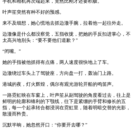
手机和相机再次端起来，竟然比刚才还要积极。
叶声笙突然有种不好的预感。
来不及细想，她心慌地去抓边澈手腕，拉着他一起往外走。
边澈像是什么都没察觉，五指收拢，把她的手反扣进掌心，不
太高兴地别头：“要不要他们道歉？”
“闭嘴。”
她的手指被他抓得有点痛，两人速度很快地上了车。
边澈绕过车头上了驾驶座，方向盘一打，轰油门上路。
港城的夜，灯火辉煌，偶尔有观光游轮开船的鸣笛声。
一路霓虹映在车窗上，叶声笙从副驾驶的角度看过去，往上是
鲜明的轮廓和锋利的下颚线，往下是紧绷的手臂和修长的五
指，每一个起承转合都浸润在霓虹里，随着明暗交替的光影，
散漫而矜贵。
沉默半晌，她忽然开口：“你要开去哪？”