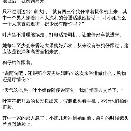
地址后，就匆匆离开。
只不过刚迈出C家大门，就有两三个狗仔举着摄像机上来，其
中一个男人操着口不太流利的普通话跟她搭话：“叶小姐怎么
一个人来香港逛街，祝少没有陪你吗？”
叶声笙不搭理继续走，打电话给司机，让他停好车就进来。
她每年至少会来香港大采购好几次，从来没有被狗仔跟过，这
应该是祝泽和高雪莹招来的。
狗仔始终跟着。
“说两句吧，还跟那个衰男结婚吗？这次来香港做什么，购物
还是疗情伤？“
“天气这么热，叶小姐你随便说两句，我们就回去交差了。”
叶声笙把耳后的长发拨出来，假装低头看手机，不让他们拍到
正脸。
其中一家的那人急了，小跑几步冲到她面前，急刹的时候镜头
差点怼她脸上。