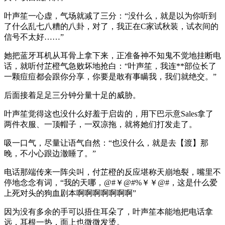
叶声笙一心虚，气场就减了三分：“没什么，就是以为你听到
了什么乱七八糟的八卦，对了，我正在C家试秋装，试衣间的
信号不太好……”
她把蓝牙耳机从耳骨上拿下来，正准备神不知鬼不觉地挂断电
话，就听付芷橙气急败坏地抢白：“叶声笙，我连**部位长了
一颗痘痘都会跟你分享，你要是敢有事瞒我，我们就绝交。”
后面接着足足三分钟分量十足的威胁。
叶声笙觉得这也没什么好羞于启齿的，用下巴示意Sales拿了
两件衣服、一顶帽子，一双凉拖，就将她们打发走了。
吸一口气，尽量让语气自然：“也没什么，就是去【渡】那
晚，不小心跟边澈睡了。”
电话那端传来一阵尖叫，付芷橙的反应堪称天崩地裂，嘴里不
停地念念有词，“我的天哪，@#￥@#%￥￥@#，这是什么爱
上死对头的狗血剧本啊啊啊啊啊啊啊”
因为没有多余的手可以捂住耳朵了，叶声笙本能地把电话拿
远，耳根一热，面上也微微发烫。