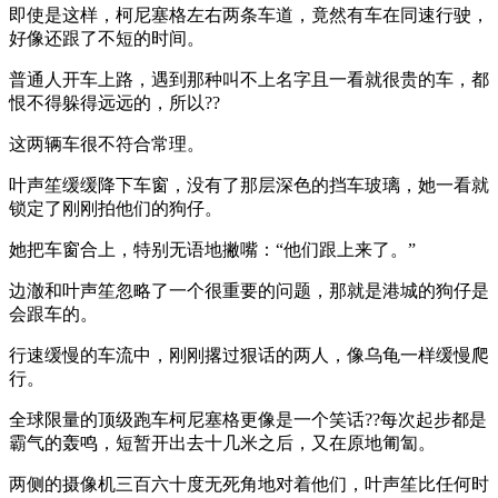
即使是这样，柯尼塞格左右两条车道，竟然有车在同速行驶，
好像还跟了不短的时间。
普通人开车上路，遇到那种叫不上名字且一看就很贵的车，都
恨不得躲得远远的，所以??
这两辆车很不符合常理。
叶声笙缓缓降下车窗，没有了那层深色的挡车玻璃，她一看就
锁定了刚刚拍他们的狗仔。
她把车窗合上，特别无语地撇嘴：“他们跟上来了。”
边澈和叶声笙忽略了一个很重要的问题，那就是港城的狗仔是
会跟车的。
行速缓慢的车流中，刚刚撂过狠话的两人，像乌龟一样缓慢爬
行。
全球限量的顶级跑车柯尼塞格更像是一个笑话??每次起步都是
霸气的轰鸣，短暂开出去十几米之后，又在原地匍匐。
两侧的摄像机三百六十度无死角地对着他们，叶声笙比任何时