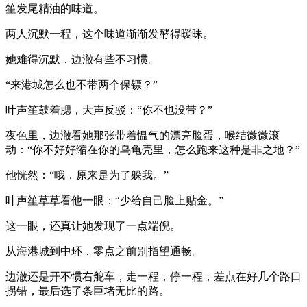
笙发尾精油的味道。
两人沉默一程，这个味道渐渐发酵得暧昧。
她难得沉默，边澈有些不习惯。
“来港城怎么也不带两个保镖？”
叶声笙鼓着腮，大声反驳：“你不也没带？”
夜色里，边澈看她那张带着愠气的漂亮脸蛋，喉结微微滚
动：“你不好好缩在你的乌龟壳里，怎么跑来这种是非之地？”
他恍然：“哦，原来是为了躲我。”
叶声笙草草看他一眼：“少给自己脸上贴金。”
这一眼，还真让她发现了一点端倪。
从海港城到中环，零点之前别指望通畅。
边澈还是开不惯右舵车，走一程，停一程，差点在好几个路口
拐错，最后选了条巨堵无比的路。