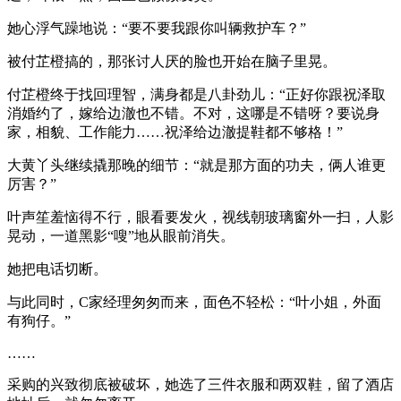
她心浮气躁地说：“要不要我跟你叫辆救护车？”
被付芷橙搞的，那张讨人厌的脸也开始在脑子里晃。
付芷橙终于找回理智，满身都是八卦劲儿：“正好你跟祝泽取
消婚约了，嫁给边澈也不错。不对，这哪是不错呀？要说身
家，相貌、工作能力……祝泽给边澈提鞋都不够格！”
大黄丫头继续撬那晚的细节：“就是那方面的功夫，俩人谁更
厉害？”
叶声笙羞恼得不行，眼看要发火，视线朝玻璃窗外一扫，人影
晃动，一道黑影“嗖”地从眼前消失。
她把电话切断。
与此同时，C家经理匆匆而来，面色不轻松：“叶小姐，外面
有狗仔。”
……
采购的兴致彻底被破坏，她选了三件衣服和两双鞋，留了酒店