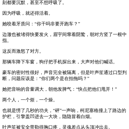
刻都要沉默，甚至不想呼吸了。
因为呼吸，就还得活着。
她咬着牙质问：“你干吗非要开跑车？”
边澈也被堵得快要发火，眉宇间窜着阴鸷，朝对方竖了一根中
指。
这反而激怒了对方。
那辆车降下车窗，狗仔把手机探出来，大声对他们喊话。
豪车的密封性很好，声音完全被隔离，但是叶声笙通过口型判
断，问题应该是：“你们两个是在拍拖吗？”
她把音响的音量调大，朝他发脾气：“快点把他们甩开！”
两个人，一个烦，一个燥。
也就是愣了几秒的功夫，“砰”一声响，柯尼塞格撞上了路边的
护栏，引擎盖凹进去一大块，隐隐冒着白烟。
叶声笙被安全带勒得胸口疼，灵魂差点从头顶冲出去。