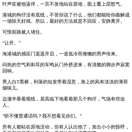
叶声笙被他逼停，一言不发地站在原地，面上覆上层怒气。
港城的狗仔没有底线，不管你说了什么，他们都能给你曲解成
一场惊天好戏。所以，最好的方法就是不回应，安静离开。
可惜前路被人堵住。
“让开。”
海港城的感应门遥遥开启，一道低冷而倦懒的男声传来。
闷热的空气和刺耳的车鸣从门外挤进来，有清脆的脚步声寂寞
回响。
男人白T黑裤，利落的短发带着湿意，身上的风有淡淡的薄荷
烟味儿。
边澈半垂着视线，居高临下地看着那几个狗仔，气场有些迫
人。
“听不懂普通话吗？我不想看见你们。”
所有人都站在原地没动，但有人认出他了，发出小小的惊呼，