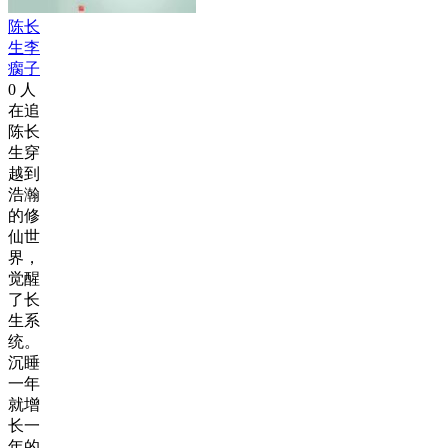
陈长
生李
瘸子
0
人
在追
陈长
生穿
越到
浩瀚
的修
仙世
界，
觉醒
了长
生系
统。
沉睡
一年
就增
长一
年的