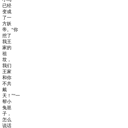
已经
变成
了一
方妖
帝。“你
挖了
我王
家的
祖
坟，
我们
王家
和你
不共
戴
天！”“一
帮小
兔崽
子，
怎么
说话