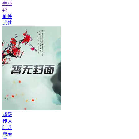
韦小
鸨
仙侠
武侠
超级
传人
叶凡
唐若