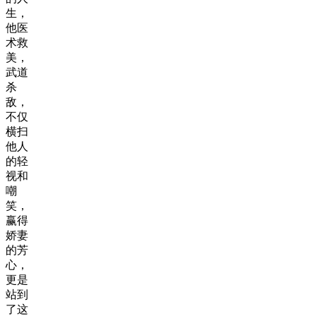
生，
他医
术救
美，
武道
杀
敌，
不仅
横扫
他人
的轻
视和
嘲
笑，
赢得
娇妻
的芳
心，
更是
站到
了这