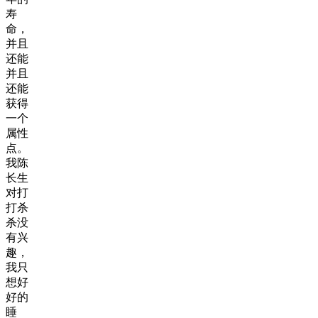
寿
命，
并且
还能
并且
还能
获得
一个
属性
点。
我陈
长生
对打
打杀
杀没
有兴
趣，
我只
想好
好的
睡