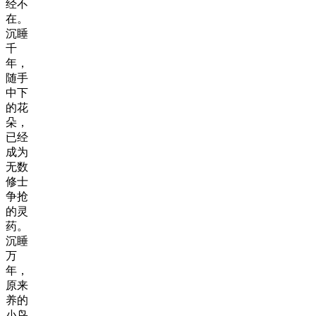
经不
在。
沉睡
千
年，
随手
中下
的花
朵，
已经
成为
无数
修士
争抢
的灵
药。
沉睡
万
年，
原来
养的
小鸟