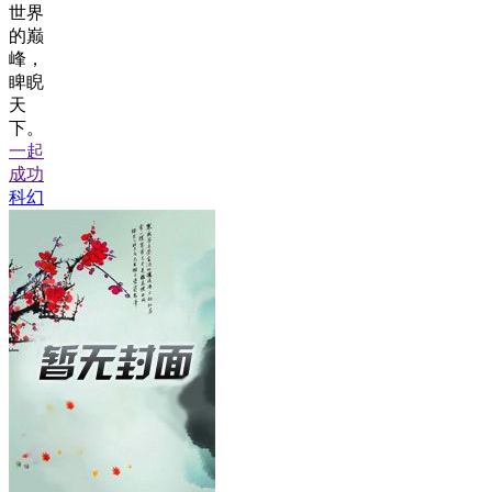
世界
的巅
峰，
睥睨
天
下。
一起
成功
科幻