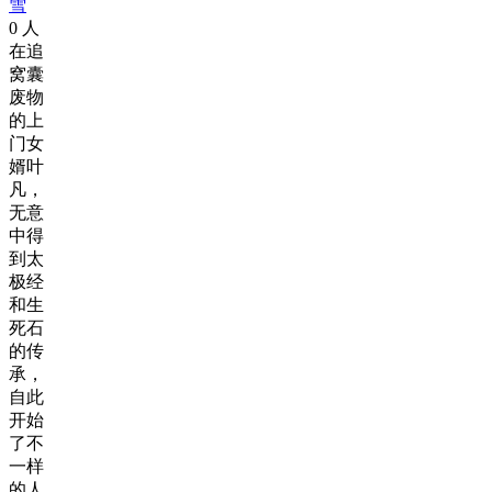
雪
0
人
在追
窝囊
废物
的上
门女
婿叶
凡，
无意
中得
到太
极经
和生
死石
的传
承，
自此
开始
了不
一样
的人