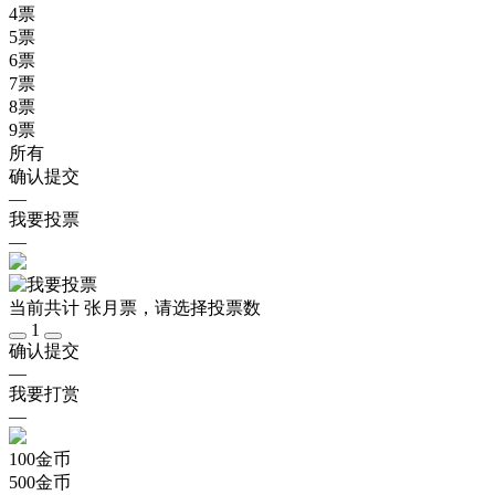
4
票
5
票
6
票
7
票
8
票
9
票
所有
确认提交
—
我要投票
—
当前共计
张月票，请选择投票数
1
确认提交
—
我要打赏
—
100
金币
500
金币