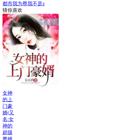
都市我为尊我不是z
猜你喜欢
女神
的上
门豪
婿(又
名:女
神的
超级
赘婿,