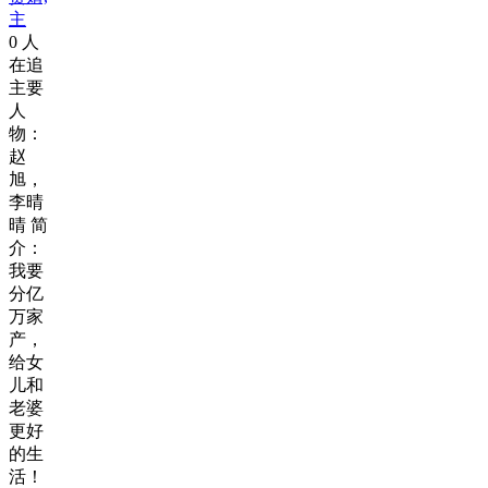
主
0
人
在追
主要
人
物：
赵
旭，
李晴
晴 简
介：
我要
分亿
万家
产，
给女
儿和
老婆
更好
的生
活！