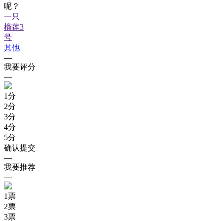
呢？
一只
榴莲3
号
其他
—
我要评分
—
1
分
2
分
3
分
4
分
5
分
确认提交
—
我要推荐
—
1
票
2
票
3
票