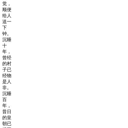
觉，
顺便
给人
送一
下
钟。
沉睡
十
年，
曾经
的村
子已
经物
是人
非。
沉睡
百
年，
昔日
的皇
朝已