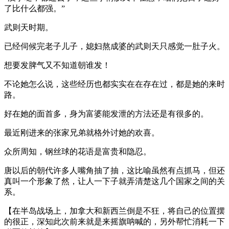
了比什么都强。”
武则天时期。
已经伺候完老子儿子，媳妇熬成婆的武则天只感觉一肚子火。
想要发脾气又不知道朝谁发！
不论她怎么说，这些经历也都实实在在存在过，都是她的来时
路。
好在她的面首多，身为富婆能发泄的方法还是有很多的。
最近刚进来的张家兄弟就格外讨她的欢喜。
众所周知，钢丝球的花语是富贵和隐忍。
唐以后的朝代许多人嘴角抽了抽，这比喻虽然有点抓马，但还
真叫一个形象了然，让人一下子就弄清楚这几个国家之间的关
系。
【在半岛战场上，加拿大和新西兰倒是不狂，将自己的位置摆
的很正，深知此次前来就是来摇旗呐喊的，另外帮忙消耗一下