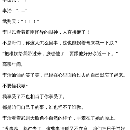
李治：“......”
武则天：“！！！”
李世民看着群臣怪异的眼神，人直接麻了！
不是哥们，你这人怎么回事，这也能拐着弯来戳一下朕？
“把稚奴给我带过来，朕想他了，要跟他好好亲近一下。”
高宗年间。
李治讪讪的笑了笑，已经在心里面给过去的自己默哀了起来。
不要怪我嗷~
我享受了不也相当于你享受了。
都是咱们自己干的事，谁也怪不了谁嗷。
李治看着武则天脸色不自然的样子，手攀在了她的腰上。
“没事哒，都过去了，这些事情朕又不在意，咱们把日子过好