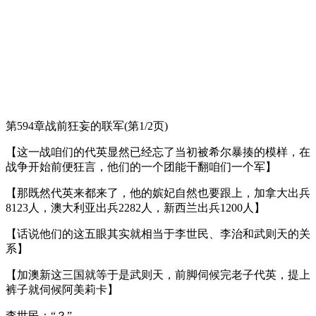
第594章战前狂妄的联军(第1/2页)
【这一战咱们的代英显然已经忘了当初被希尔暴揍的模样，在
战争开始前便狂言，他们的一个团能干翻咱们一个军】
【那既然代英来都来了，他的嫔妃自然也要跟上，加拿大出兵
8123人，澳大利亚出兵2282人，新西兰出兵1200人】
【话说他们的这五眼其实就相当于李世民、李治和武则天的关
系】
【加澳新这三国就等于是武则天，前脚伺候完老子代英，提上
裤子就伺候阿美莉卡】
李世民：“？”