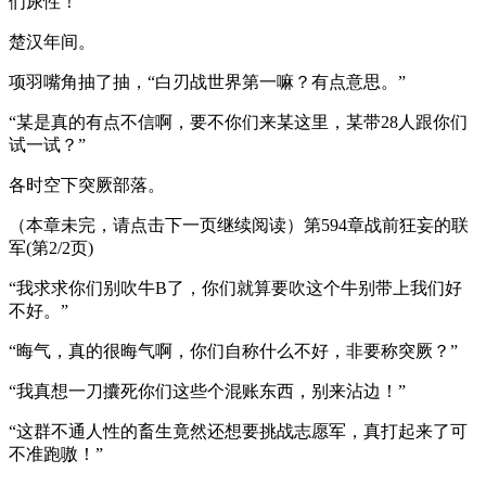
们尿性！”
楚汉年间。
项羽嘴角抽了抽，“白刃战世界第一嘛？有点意思。”
“某是真的有点不信啊，要不你们来某这里，某带28人跟你们
试一试？”
各时空下突厥部落。
（本章未完，请点击下一页继续阅读）第594章战前狂妄的联
军(第2/2页)
“我求求你们别吹牛B了，你们就算要吹这个牛别带上我们好
不好。”
“晦气，真的很晦气啊，你们自称什么不好，非要称突厥？”
“我真想一刀攮死你们这些个混账东西，别来沾边！”
“这群不通人性的畜生竟然还想要挑战志愿军，真打起来了可
不准跑嗷！”