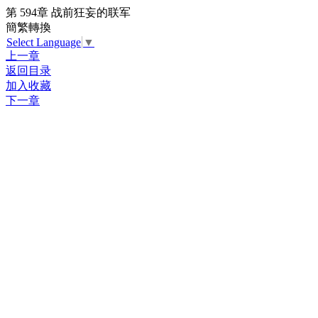
第 594章 战前狂妄的联军
簡繁轉換
Select Language
▼
上一章
返回目录
加入收藏
下一章