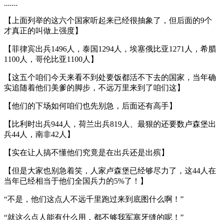
.......
【上面列举的这六个国家听起来已经很抽象了，但后面的9个
才真正的叫做上强度】
【菲律宾出兵1496人，泰国1294人，埃塞俄比亚1271人，希腊
1100人，哥伦比亚1100人】
【这五个咱们今天来看不到处要饭都活不下去的国家，当年确
实追随着他们美爹的脚步，不远万里来到了咱们这】
【他们的下场如何咱们也先别急，后面还有高手】
【比利时出兵944人，荷兰出兵819人、最狠的还要数卢森堡出
兵44人，南非42人】
【实在让人搞不懂他们究竟是在出兵还是出殡】
【但是大家也别急着笑，人家卢森堡已经够尽力了，这44人在
当年已经相当于他们全国兵力的5%了！】
“不是，他们这点人不远千里跑过来到底图什么啊！”
“就这么点人能有什么用，都不够我军塞牙缝的呢！”