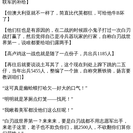
联军的补给】
【但澳大利亚就不一样了，简直比代英都狂，可给他牛B坏
了】
【他们狂也是有原因的，在二战的时候跟小鬼子打过一次白刃
战打赢了，然后觉得自己是冷兵器玩家的行家，自称白刃战世
界第一，说啥都要给咱们露两手】
【高卢鸡这一战也就是随了一点份子，共出兵1185人】
【再往后就要说说土耳其了，这个现在到处上蹿下跳的二五
仔，当年出兵5455人，整编了一个旅，自称突厥铁骑，扬言要
教训咱们】
“这可真是癞蛤蟆打哈欠—好大的口气！”
“明明就是茅厕点灯笼——找死！”
“我瞅着美军都没他们这么狂呢！”
“白刃战世界第一？来来来，要是白刃战都不用志愿军出手，
来老子这里，老子也不欺负你们，就2500人，不砍翻你们算你