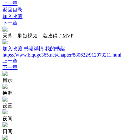
上一章
返回目录
加入收藏
下一章
天幕：刷短视频，嬴政得了MVP
加入收藏
书籍详情
我的书架
https://www.biquge365.net/chapter/880622/912073211.html
上一章
下一章
目录
换源
设置
夜间
日间