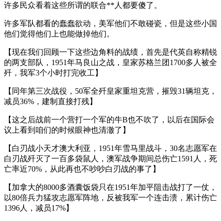
许多民众看着这些所谓的联合**人都要傻了。
许多军队都看的蠢蠢欲动，美军他们不敢碰瓷，但是这些小国
他们觉得他们上也能做掉他们。
【现在我们回顾一下这些边角料的战绩，首先是代英自称精锐
的两支部队，1951年马良山之战，皇家苏格兰团1700多人被全
歼，我军3个小时打完收工】
【同年第三次战役，50军全歼皇家重坦克营，摧毁31辆坦克，
减员36%，建制直接打残】
【这之后战前一个营打一个军的牛B也不吹了，以后在国际会
议上看到咱们的时候眼神也清澈了】
【白刃战小天才澳大利亚，1951年雪马里战斗，30名志愿军在
白刃战歼灭了一百多袋鼠人，澳军战争期间总伤亡1591人，死
亡率近70%，从此再也不吵吵白刃战的事了】
【加拿大的8000多酒囊饭袋只在1951年加平阻击战打了一仗，
以80倍兵力猛攻志愿军阵地，反被我军一个连击溃，累计伤亡
1396人，减员17%】