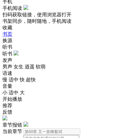
手机
手机阅读
扫码获取链接，使用浏览器打开
书架同步，随时随地，手机阅读
收藏
书页
换源
听书
听书
发声
男声
女生
逍遥
软萌
语速
慢
适中
快
超快
音量
小
适中
大
开始播放
推荐
反馈
章节报错
当前章节