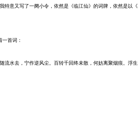
，我特意又写了一阕小令，依然是《临江仙》的词牌，依然是以《
着一首词：
不随流水去，宁作逆风尘。百转千回终未散，何妨离聚烟痕。浮生