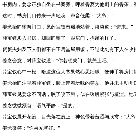
书房内，姜念正独自坐在书案旁，呷着香菱为他斟上的香茶，
这时，书房门口传来一声轻唤，声音低柔：“大爷。”
姜念抬眸望向门口，见薛宝钗羞赧地站着，淡淡道：“进来。”
薛宝钗步入书房，却回眸望了一眼房门，拘谨的样子。
贺赟夫妇及下人们都不在正房堂屋用饭，不过此刻有下人在收
姜念会意，对薛宝钗道：“你若想关门，就关上吧。”
薛宝钗心中一松，暗道这位大爷果然心思细腻，便伸手将房门
姜念抬眸注视着薛宝钗，脸上带着玩味的笑意。他并未主动开
薛宝钗见姜念不问话，咬了咬下唇，似在缓解紧张与羞涩。她
姜念微微颔首，语气平静：“是的。”
薛宝钗展开花笺，目光落在笺上，神色带着羞涩与欣赏：“大爷
姜念微笑：“你喜爱就好。”