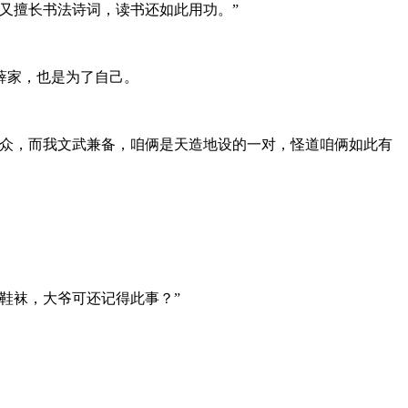
又擅长书法诗词，读书还如此用功。”
薛家，也是为了自己。
出众，而我文武兼备，咱俩是天造地设的一对，怪道咱俩如此有
鞋袜，大爷可还记得此事？”