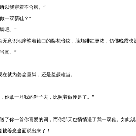
所以我穿着不合脚。”
做一双新鞋？”
脚吧。”
尖无意识地摩挲着袖口的梨花暗纹，脸颊绯红更浓，仿佛晚霞映
当真。”
现在就为姜念量脚，还是羞赧难当。
，你拿一只我的鞋子去，比照着做便是了。”
，送了你一首你喜爱的词，而你那天也悄悄送了我一双鞋。如此
竟被姜念当面说出来了！