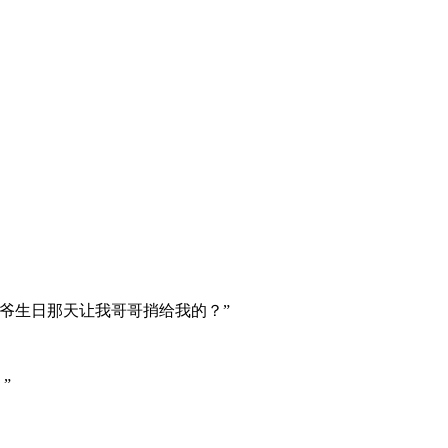
爷生日那天让我哥哥捎给我的？”
”