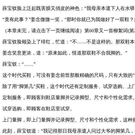
薛宝钗脸上泛起既害臊又俏皮的神色：“我母亲本遣下人在水
“竟有此事？”姜念微微一笑，“那时你就已为我做好了一双鞋
（本章未完，请点击下一页继续阅读）第60章又一首柳絮词(第2/
薛宝钗脸颊染上了绯红，忙道：“不……不是这样的。那双鞋本
姜念笑意更浓，道：“原来如此，怪道那双鞋不合我脚的。”
薛宝钗：“……”
这个时代买鞋，可没有姜念前世那般精确的尺码，只有大致的“鞋
除了用“脚第几”买鞋，这个时代还有定制服务、试穿选购、上
定制服务，即顾客到鞋店量脚并记录脚型、尺寸和个性化需求
试穿选购，即顾客在鞋店里试穿。
上门量脚，即上门量脚并记录脚型、尺寸和个性化需求，这种
此刻，薛宝钗道：“我记得那日我母亲遣人问过大爷的脚第几，