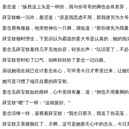
姜念道：“纵然这上头是一样的，我与你哥哥的脚也会有差异，
薛宝钗略一沉吟，羞涩道：“原是我思虑不周，那我便另为大爷
姜念唇角微扬，他突然伸出一只脚，调侃道：“那你便先为我量
薛宝钗顿时愣住，下意识以为霸道的姜大爷是认真的，她的指
姜念见薛宝钗羞得几乎无地自容，轻笑出声：“玩话罢了，不必
薛宝钗登时松了口气，抬眸轻轻给了姜念一记白眼。
虽说她现在就已在讨姜念欢心，可毕竟今日才寄居过来，让她
她可是习惯了端庄自重的薛宝钗。
姜念见薛宝钗如此模样，心中觉得有趣，道：“倒也不用量脚的
薛宝钗“嗯”了一样：“这就挺好。”
姜念话锋一转，逼视着薛宝钗：“我生日那天，我送了你花笺
薛宝钗又害臊脸红了，天啊，这可是她那天心中的念头，今日