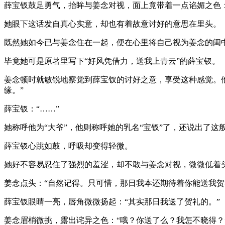
薛宝钗鼓足勇气，抬眸与姜念对视，面上竟带着一点谄媚之色
她眼下这话发自真心实意，却也有着故意讨好的意思在里头。
既然她如今已与姜念住在一起，便在心里将自己视为姜念的闺
毕竟她可是原著里写下“好风凭借力，送我上青云”的薛宝钗。
姜念顿时就敏锐地察觉到薛宝钗的讨好之意，享受这种感觉。
缘。”
薛宝钗：“……”
她称呼他为“大爷”，他则称呼她的乳名“宝钗”了，还说出了这
薛宝钗心跳如鼓，呼吸却变得轻微。
她好不容易忍住了强烈的羞涩，却不敢与姜念对视，微微低着
姜念点头：“自然记得。只可惜，那日我本还期待着你能送我贺
薛宝钗眼睛一亮，唇角微微扬起：“其实那日我送了贺礼的。”
姜念眉梢微挑，露出诧异之色：“哦？你送了么？我怎不晓得？