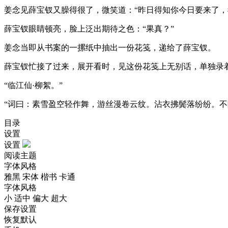
姜念见薛宝钗又臊得很了，微笑道：“昨日得知你今日要来了
薛宝钗眼睛顿亮，脸上泛出期待之色：“果真？”
姜念当即从书案的一摞纸中抽出一份花笺，递给了薛宝钗。
薛宝钗忙接了过来，展开看时，见这份花笺上无别话，单独录
“临江仙·柳絮。”
“词曰：素雪盈空轻作舞，游丝漫卷云纹。沾衣拂鬓落纷纷。
目录
设置
设置
阅读主题
字体风格
雅黑
宋体
楷书
卡通
字体风格
小
适中
偏大
超大
保存设置
恢复默认