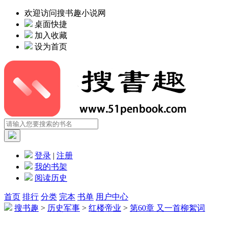
欢迎访问搜书趣小说网
桌面快捷
加入收藏
设为首页
登录
|
注册
我的书架
阅读历史
首页
排行
分类
完本
书单
用户中心
搜书趣
>
历史军事
>
红楼帝业
>
第60章 又一首柳絮词