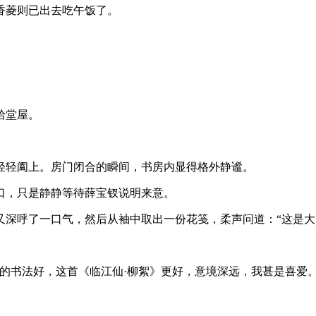
香菱则已出去吃午饭了。
拾堂屋。
轻轻阖上。房门闭合的瞬间，书房内显得格外静谧。
口，只是静静等待薛宝钗说明来意。
又深呼了一口气，然后从袖中取出一份花笺，柔声问道：“这是大
的书法好，这首《临江仙·柳絮》更好，意境深远，我甚是喜爱。