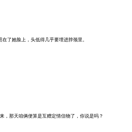
照在了她脸上，头低得几乎要埋进脖颈里。
说来，那天咱俩便算是互赠定情信物了，你说是吗？