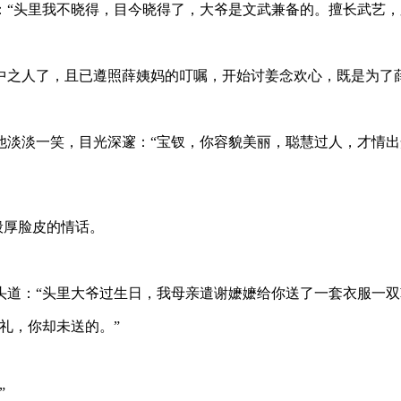
：“头里我不晓得，目今晓得了，大爷是文武兼备的。擅长武艺，
中之人了，且已遵照薛姨妈的叮嘱，开始讨姜念欢心，既是为了
他淡淡一笑，目光深邃：“宝钗，你容貌美丽，聪慧过人，才情
般厚脸皮的情话。
头道：“头里大爷过生日，我母亲遣谢嬷嬷给你送了一套衣服一双
礼，你却未送的。”
”