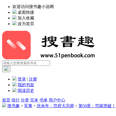
欢迎访问搜书趣小说网
桌面快捷
加入收藏
设为首页
登录
|
注册
我的书架
阅读历史
首页
排行
分类
完本
书单
用户中心
搜书趣
>
军事
>
庆余年：范府大宗师
>
第50章：范斌突破！