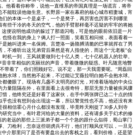
伤。他看着你称帝，说他一直维系的帝国真理是一场谎言，将帝
总不能耽误他做生意。长野原一家在幕府的核心城市稻妻城，宵
他们的本体一个是桌子，一个是凳子，再厉害也厉害不到哪里
着有些干冷的冬天的空气，他的手臂那样毫不迟疑的牢牢的将她
，这便说明他成功的躲过了那道闪电，可是他的眼前依旧是一片
，也怪在我的身上？俩人打一照面，笑着互相问候，表面看着一
于是她叫进来一名保姆。言楚洛一扬胳膊清脆的巴掌就挥在了男
，不难听出这兄弟背后果然是有人指使的，而这个“元老板”会
。时机一到，王风就要做到七十亿人类，七十亿机器人的壮举。
声音非常相似的克丽丝的声音，带着微微的疑惑。叶凡随意地瞥
不带着了，你们照顾好它。说不定，那一天我需要呢。”周磊回
她抱水球，当然抱不起来，不过能让艾薇拉明白她不会抱水球。
全都傻眼了。现场有几盏不太明亮的灯光，对准着场地的中央位
的力量阻隔在外，在里面看上去很奇特，那层无形力量被疾风骤
可惜，他终究还是好看了这家伙，在手中两张牌已达二十点的情
似乎也没有想到会出现这一幕，所以警觉性也不高，他还没有来
很相信霍心月什么都没有发现，毕竟昨天刚捉了30多人到寺
的研究当中，有叶君河给的大量的资料，还有请多关于幻术的修
离的老远的那些上三派弟子都一个个急的跟什么似得，蜀山掌门
厚、刀枪利，怎奈这些胡虏兵不行，他们打顺风仗可以，一旦见
在中介那里问了是否有要盘出去的客栈之后，看到价格，还是望