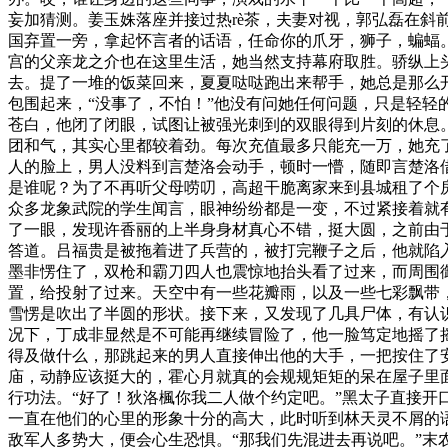
妄加猜测。姜玉姝落座并接过热rè茶，夫妻对视，郭弘磊在
国弃置一旁，拿起怀言者的话语，任命你的爪牙，狮子，蝙蝠
宫的父亲龙之介也在这里生活，她当然支持幕府取胜。骄纵上
去。提了一堆的饭菜回来，夏夏哒哒跑出来帮手，她总是那么
包围起来，“没事了，不怕！”他没有问她任何问题，只是轻
苍白，他闭了闭眼，试图让被强光刺到的双眼得到片刻的休息
团和气，其实心里都较着劲。每次充值最多只能充一万，她充
人的脸上，男人没料到言楚洛会动手，顿时一懵，随即言楚洛
是谁呢？为了不再听父母唠叨，高超干脆离家来到县城租了个
众多龙象武院的学生闻言，眼神纷纷都是一变，不过紧接着就
了一眼，发现许香丽的上半身身材真心不错，挺大圆，之前由
答道。吕福贵是被拖着进了兵营的，被打完鞭子之后，他就陷
墨非愣住了，双枪和霸刀四人也震惊地抬头看了过来，而周围
置，给投射了过来。天空中有一些花瓣雨，以及一些七彩飘带
雪愣是吹出了半圆的形状。接下来，又发现了几具尸体，有认
况下，丁成非显然是不可能再继续冒险了，他一脸笃定地摇了
得及做什么，那跳起来的男人直接伸出他的大手，一把按住了
庙，动静应该挺大的，霍心月就真的会规规矩矩的呆在屋子里
行功法。“好了！狄洛楓你我二人做个约定吧。”黑太子直接
一直在他们的心里的形象十分的高大，此时听到林天灵不屑的
敌军人多势大，便会心生恐惧。“那我们先混进去再说吧。”