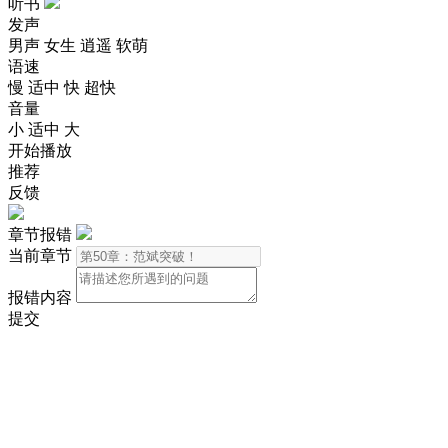
听书
发声
男声
女生
逍遥
软萌
语速
慢
适中
快
超快
音量
小
适中
大
开始播放
推荐
反馈
章节报错
当前章节
报错内容
提交