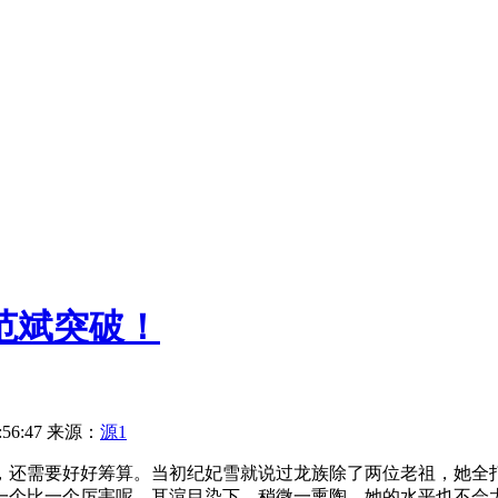
范斌突破！
56:47
来源：
源1
，还需要好好筹算。当初纪妃雪就说过龙族除了两位老祖，她全
一个比一个厉害呢，耳渲目染下，稍微一熏陶，她的水平也不会