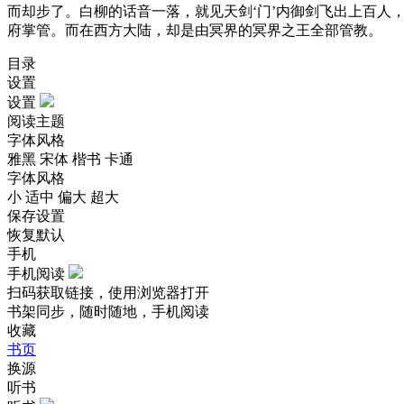
而却步了。白柳的话音一落，就见天剑‘门’内御剑飞出上百
府掌管。而在西方大陆，却是由冥界的冥界之王全部管教。
目录
设置
设置
阅读主题
字体风格
雅黑
宋体
楷书
卡通
字体风格
小
适中
偏大
超大
保存设置
恢复默认
手机
手机阅读
扫码获取链接，使用浏览器打开
书架同步，随时随地，手机阅读
收藏
书页
换源
听书