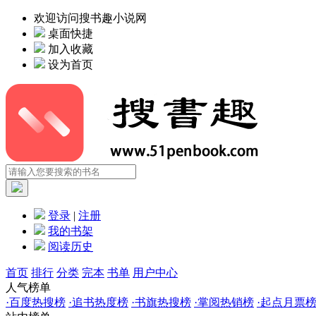
欢迎访问搜书趣小说网
桌面快捷
加入收藏
设为首页
登录
|
注册
我的书架
阅读历史
首页
排行
分类
完本
书单
用户中心
人气榜单
·
百度热搜榜
·
追书热度榜
·
书旗热搜榜
·
掌阅热销榜
·
起点月票