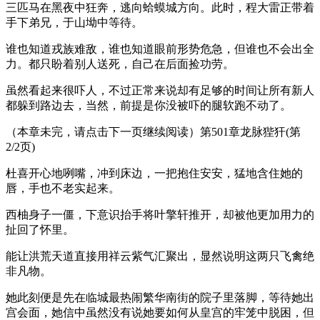
三匹马在黑夜中狂奔，逃向蛤蟆城方向。此时，程大雷正带着
手下弟兄，于山坳中等待。
谁也知道戎族难敌，谁也知道眼前形势危急，但谁也不会出全
力。都只盼着别人送死，自己在后面捡功劳。
虽然看起来很吓人，不过正常来说却有足够的时间让所有新人
都躲到路边去，当然，前提是你没被吓的腿软跑不动了。
（本章未完，请点击下一页继续阅读）第501章龙脉狴犴(第
2/2页)
杜喜开心地咧嘴，冲到床边，一把抱住安安，猛地含住她的
唇，手也不老实起来。
西柚身子一僵，下意识抬手将叶擎轩推开，却被他更加用力的
扯回了怀里。
能让洪荒天道直接用祥云紫气汇聚出，显然说明这两只飞禽绝
非凡物。
她此刻便是先在临城最热闹繁华南街的院子里落脚，等待她出
宫会面，她信中虽然没有说她要如何从皇宫的牢笼中脱困，但