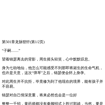
第501章龙脉狴犴(第1/2页)
“子嗣……”
望着锦瑟离去的背影，周生摇头轻笑，心中默默叹息。
身为七劫地仙，他怎么可能感受不到那即将诞生的生命气机，
也许是天意，这次“弹琴”之后，锦瑟便会怀上身孕。
对此周生并不抗拒，毕竟修为到了他现在的境界，能有孩子并
不容易。
锦瑟对自己情深意重，将来必然也会是一位好
整整一千招，黄药师都没有拳脚招式上胜过郭靖，当然，要是