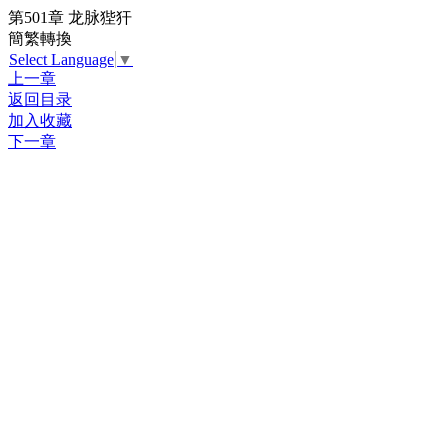
第501章 龙脉狴犴
簡繁轉換
Select Language
▼
上一章
返回目录
加入收藏
下一章