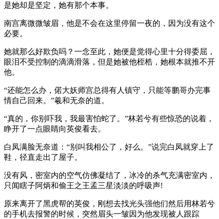
是她却是坚定，她有那个本事。
南宫离微微皱眉，他是不会在这里停留一夜的，因为没有这个
必要。
她就那么好欺负吗？一念至此，她便是觉得心里十分得委屈，
眼泪不受控制的滴滴滑落，但是她被他桎梏，她根本就推不开
他。
“还能怎么办，偌大妖师宫总得有人镇守，只能等鹏哥办完事
情自己回来。”羲和无奈的道。
“真的，你别吓我，我最害怕蛇了。”林若兮有些惊恐的说着，
睁开了一点眼睛向英俊看去。
白凤满脸无奈道：“别叫我相公了，好么。”说完白凤就穿上了
鞋，径直走出了屋子。
没有风，密室内的空气仿佛凝结了，冰冷的杀气充满密室内，
只闻瞎子阿炳和偷王之王孟三星淡淡的呼吸声!
原来离开了黑虎帮的英俊，刚想去找光头强他们然后用林若兮
的手机去报警的时候，突然眉头一皱因为他发现被人跟踪