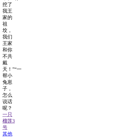
挖了
我王
家的
祖
坟，
我们
王家
和你
不共
戴
天！”“一
帮小
兔崽
子，
怎么
说话
呢？
一只
榴莲3
号
其他