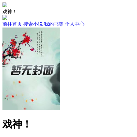
戏神！
前往首页
搜索小说
我的书架
个人中心
戏神！