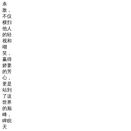
杀
敌，
不仅
横扫
他人
的轻
视和
嘲
笑，
赢得
娇妻
的芳
心，
更是
站到
了这
世界
的巅
峰，
睥睨
天