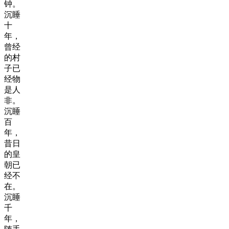
钟。
沉睡
十
年，
曾经
的村
子已
经物
是人
非。
沉睡
百
年，
昔日
的皇
朝已
经不
在。
沉睡
千
年，