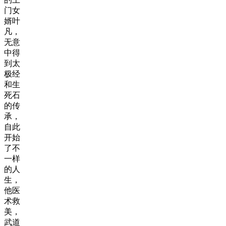
门女
婿叶
凡，
无意
中得
到太
极经
和生
死石
的传
承，
自此
开始
了不
一样
的人
生，
他医
术救
美，
武道