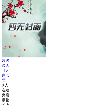
超级
传人
叶凡
唐若
雪
0
人
在追
窝囊
废物
的上