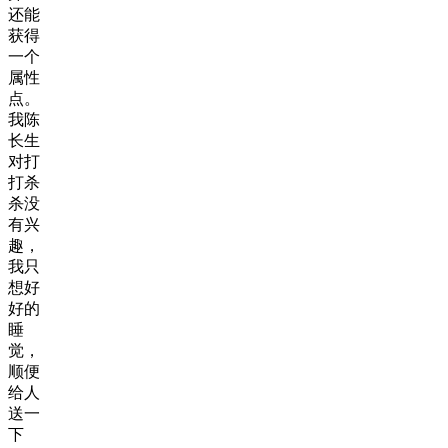
还能
获得
一个
属性
点。
我陈
长生
对打
打杀
杀没
有兴
趣，
我只
想好
好的
睡
觉，
顺便
给人
送一
下