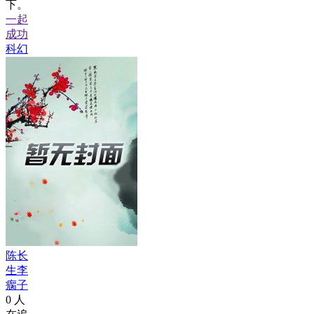
下。
一起
成功
科幻
陈长
生李
瘸子
0
人