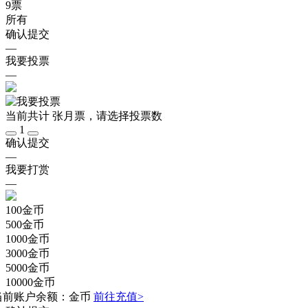
9
票
所有
确认提交
—
我要投票
—
当前共计
张月票，请选择投票数
1
确认提交
—
我要打赏
—
100
金币
500
金币
1000
金币
3000
金币
5000
金币
10000
金币
当前账户余额：
金币
前往充值>