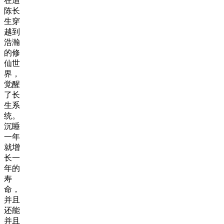
在追
陈长
生穿
越到
浩瀚
的修
仙世
界，
觉醒
了长
生系
统。
沉睡
一年
就增
长一
年的
寿
命，
并且
还能
并且