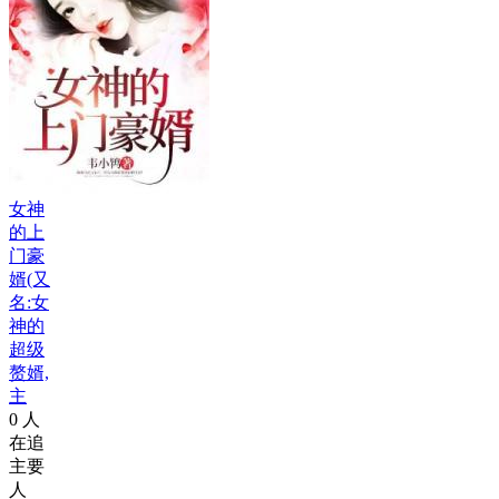
女神
的上
门豪
婿(又
名:女
神的
超级
赘婿,
主
0
人
在追
主要
人