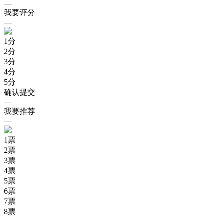
—
我要评分
—
1
分
2
分
3
分
4
分
5
分
确认提交
—
我要推荐
—
1
票
2
票
3
票
4
票
5
票
6
票
7
票
8
票