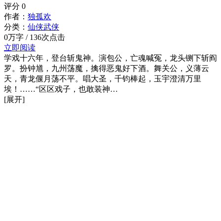
评分
0
作者：
独孤欢
分类：
仙侠武侠
0万字 / 136次点击
立即阅读
学戏十六年，登台斩鬼神。演包公，亡魂喊冤，龙头铡下斩阎
罗。扮钟馗，九州荡魔，擒得恶鬼好下酒。舞关公，义薄云
天，青龙偃月荡不平。唱大圣，千钧棒起，玉宇澄清万里
埃！……“区区戏子，也敢装神…
[展开]