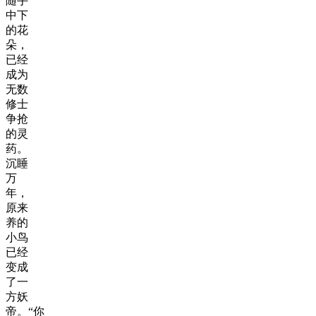
随手
中下
的花
朵，
已经
成为
无数
修士
争抢
的灵
药。
沉睡
万
年，
原来
养的
小鸟
已经
变成
了一
方妖
帝。“你