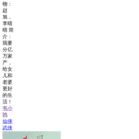
物：
赵
旭，
李晴
晴 简
介：
我要
分亿
万家
产，
给女
儿和
老婆
更好
的生
活！
韦小
鸨
仙侠
武侠