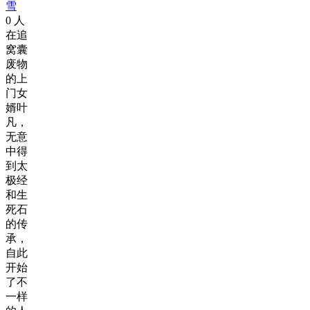
雪
0
人
在追
窝囊
废物
的上
门女
婿叶
凡，
无意
中得
到太
极经
和生
死石
的传
承，
自此
开始
了不
一样