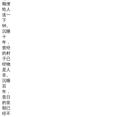
顺便
给人
送一
下
钟。
沉睡
十
年，
曾经
的村
子已
经物
是人
非。
沉睡
百
年，
昔日
的皇
朝已
经不