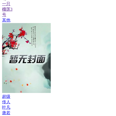
一只
榴莲3
号
其他
超级
传人
叶凡
唐若