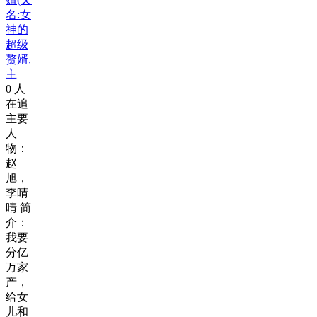
名:女
神的
超级
赘婿,
主
0
人
在追
主要
人
物：
赵
旭，
李晴
晴 简
介：
我要
分亿
万家
产，
给女
儿和