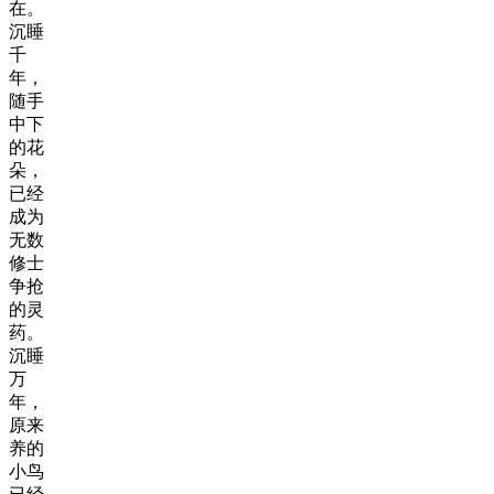
在。
沉睡
千
年，
随手
中下
的花
朵，
已经
成为
无数
修士
争抢
的灵
药。
沉睡
万
年，
原来
养的
小鸟