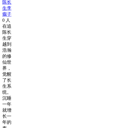
陈长
生李
瘸子
0
人
在追
陈长
生穿
越到
浩瀚
的修
仙世
界，
觉醒
了长
生系
统。
沉睡
一年
就增
长一
年的