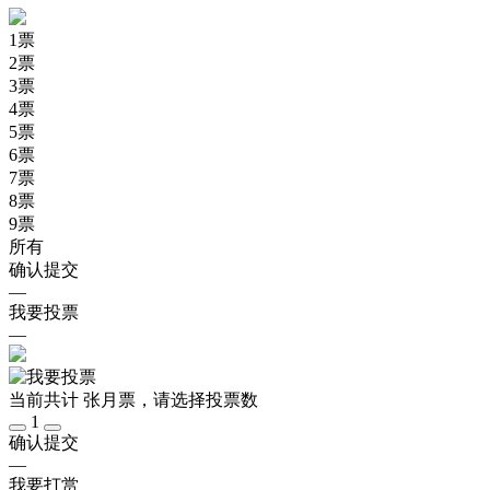
1
票
2
票
3
票
4
票
5
票
6
票
7
票
8
票
9
票
所有
确认提交
—
我要投票
—
当前共计
张月票，请选择投票数
1
确认提交
—
我要打赏