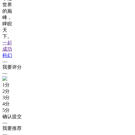
世界
的巅
峰，
睥睨
天
下。
一起
成功
科幻
—
我要评分
—
1
分
2
分
3
分
4
分
5
分
确认提交
—
我要推荐
—