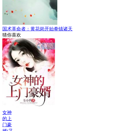
国术革命者：黄花岗开始拳镇诸天
猜你喜欢
女神
的上
门豪
婿(又