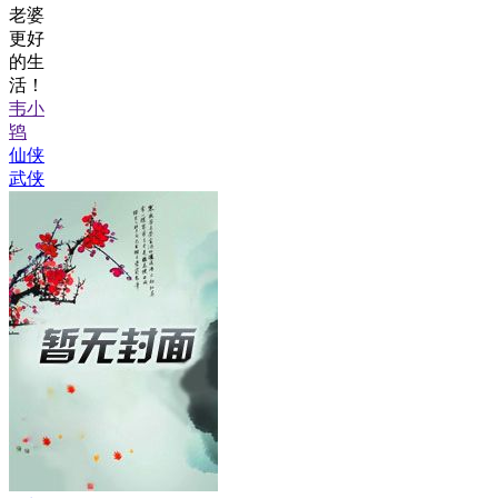
老婆
更好
的生
活！
韦小
鸨
仙侠
武侠