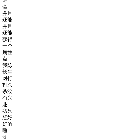
寿
命，
并且
还能
并且
还能
获得
一个
属性
点。
我陈
长生
对打
打杀
杀没
有兴
趣，
我只
想好
好的
睡
觉，