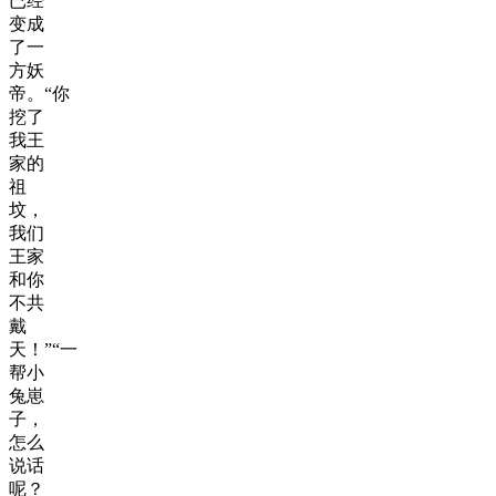
已经
变成
了一
方妖
帝。“你
挖了
我王
家的
祖
坟，
我们
王家
和你
不共
戴
天！”“一
帮小
兔崽
子，
怎么
说话
呢？