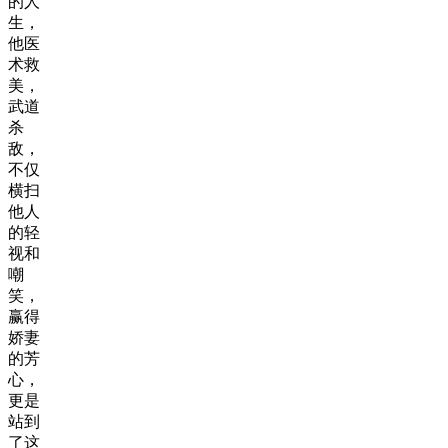
的人
生，
他医
术救
美，
武道
杀
敌，
不仅
横扫
他人
的轻
视和
嘲
笑，
赢得
娇妻
的芳
心，
更是
站到
了这