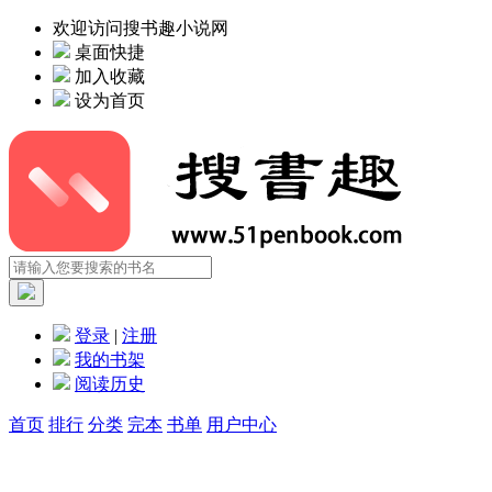
欢迎访问搜书趣小说网
桌面快捷
加入收藏
设为首页
登录
|
注册
我的书架
阅读历史
首页
排行
分类
完本
书单
用户中心