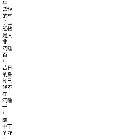
年，
曾经
的村
子已
经物
是人
非。
沉睡
百
年，
昔日
的皇
朝已
经不
在。
沉睡
千
年，
随手
中下
的花