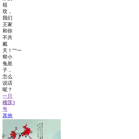
祖
坟，
我们
王家
和你
不共
戴
天！”“一
帮小
兔崽
子，
怎么
说话
呢？
一只
榴莲3
号
其他