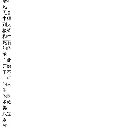
婿叶
凡，
无意
中得
到太
极经
和生
死石
的传
承，
自此
开始
了不
一样
的人
生，
他医
术救
美，
武道
杀
敌，