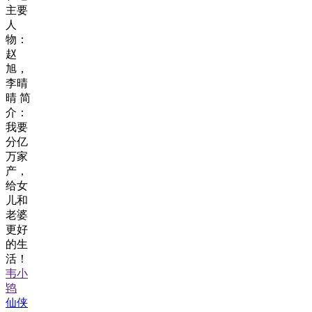
主要
人
物：
赵
旭，
李晴
晴 简
介：
我要
分亿
万家
产，
给女
儿和
老婆
更好
的生
活！
韦小
鸨
仙侠