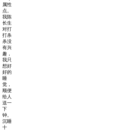
属性
点。
我陈
长生
对打
打杀
杀没
有兴
趣，
我只
想好
好的
睡
觉，
顺便
给人
送一
下
钟。
沉睡
十