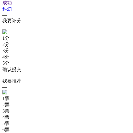
成功
科幻
—
我要评分
—
1
分
2
分
3
分
4
分
5
分
确认提交
—
我要推荐
—
1
票
2
票
3
票
4
票
5
票
6
票