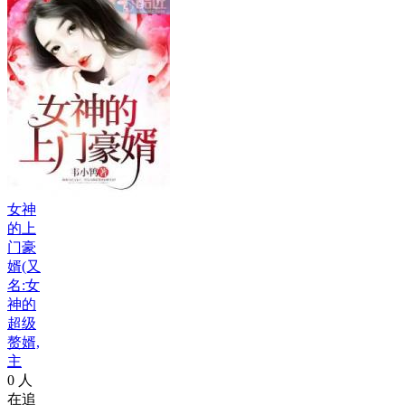
女神
的上
门豪
婿(又
名:女
神的
超级
赘婿,
主
0
人
在追