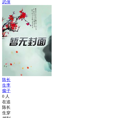
武侠
陈长
生李
瘸子
0
人
在追
陈长
生穿