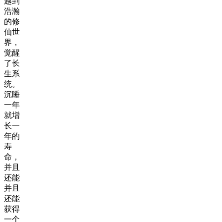
越到
浩瀚
的修
仙世
界，
觉醒
了长
生系
统。
沉睡
一年
就增
长一
年的
寿
命，
并且
还能
并且
还能
获得
一个