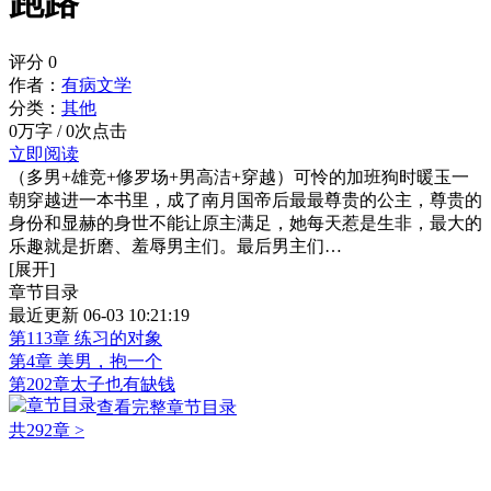
跑路
评分
0
作者：
有病文学
分类：
其他
0万字 / 0次点击
立即阅读
（多男+雄竞+修罗场+男高洁+穿越）可怜的加班狗时暖玉一
朝穿越进一本书里，成了南月国帝后最最尊贵的公主，尊贵的
身份和显赫的身世不能让原主满足，她每天惹是生非，最大的
乐趣就是折磨、羞辱男主们。最后男主们…
[展开]
章节目录
最近更新 06-03 10:21:19
第113章 练习的对象
第4章 美男，抱一个
第202章太子也有缺钱
查看完整章节目录
共292章
>