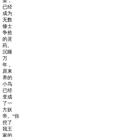
朵，
已经
成为
无数
修士
争抢
的灵
药。
沉睡
万
年，
原来
养的
小鸟
已经
变成
了一
方妖
帝。“你
挖了
我王
家的