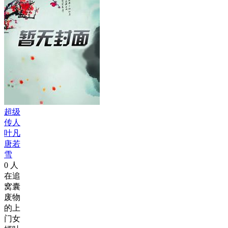
超级
传人
叶凡
唐若
雪
0
人
在追
窝囊
废物
的上
门女