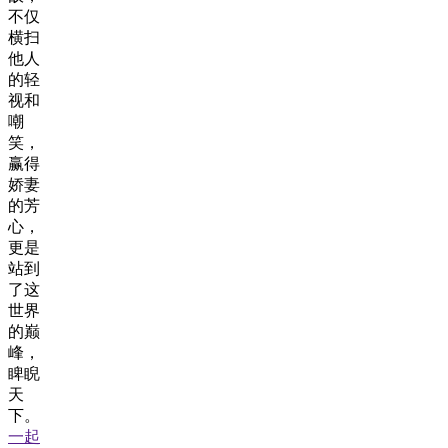
不仅
横扫
他人
的轻
视和
嘲
笑，
赢得
娇妻
的芳
心，
更是
站到
了这
世界
的巅
峰，
睥睨
天
下。
一起