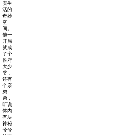
实生
活的
奇妙
空
间。
他一
开局
就成
了个
侯府
大少
爷，
还有
个亲
弟
弟，
听说
体内
有块
神秘
兮兮