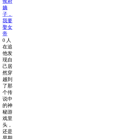
侯府
嫡
子，
我要
娶女
帝
0
人
在追
他发
现自
己居
然穿
越到
了那
个传
说中
的神
秘游
戏里
头，
还是
早期