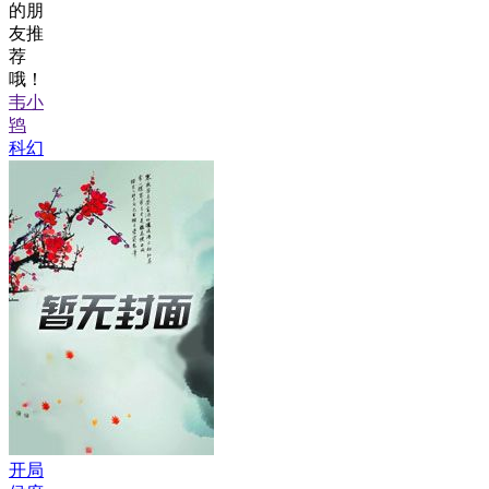
的朋
友推
荐
哦！
韦小
鸨
科幻
开局