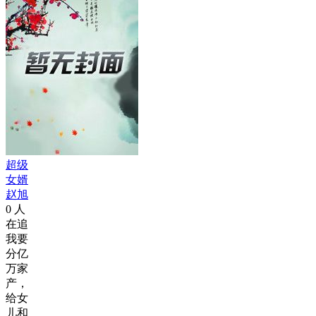
超级
女婿
赵旭
0
人
在追
我要
分亿
万家
产，
给女
儿和