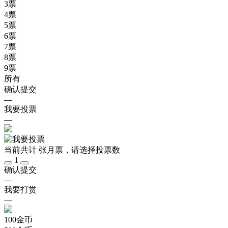
3
票
4
票
5
票
6
票
7
票
8
票
9
票
所有
确认提交
—
我要投票
—
当前共计
张月票，请选择投票数
1
确认提交
—
我要打赏
—
100
金币