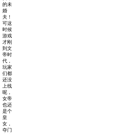
的未
婚
夫！
可这
时候
游戏
才刚
到文
帝时
代，
玩家
们都
还没
上线
呢，
女帝
也还
是个
皇
女，
夺门