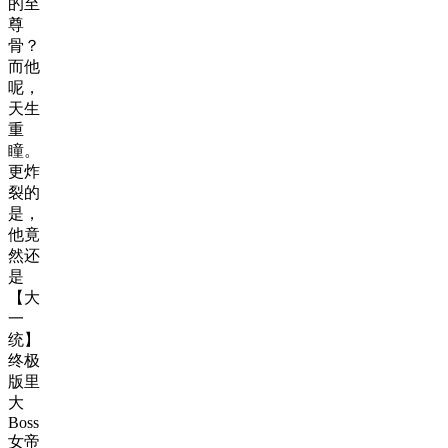
的至
尊
骨？
而他
呢，
天生
重
瞳。
更炸
裂的
是，
他竟
然还
是
【大
一
统】
终极
版里
大
Boss
女帝