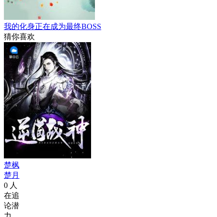
我的化身正在成为最终BOSS
猜你喜欢
楚枫
楚月
0
人
在追
论潜
力，