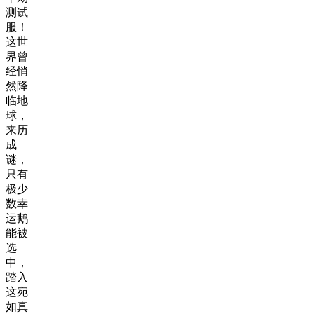
测试
服！
这世
界曾
经悄
然降
临地
球，
来历
成
谜，
只有
极少
数幸
运鹅
能被
选
中，
踏入
这宛
如真