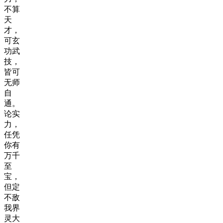
不算
天
才，
可玄
功武
技，
皆可
无师
自
通。
论实
力，
任凭
你有
万千
至
宝，
但定
不敌
我界
灵大