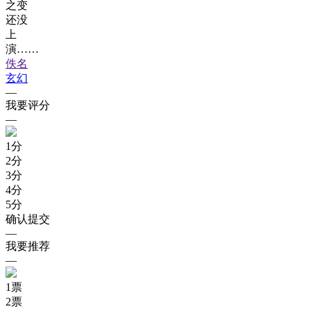
之变
还没
上
演……
佚名
玄幻
—
我要评分
—
1
分
2
分
3
分
4
分
5
分
确认提交
—
我要推荐
—
1
票
2
票