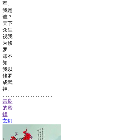
军。
我是
谁？
天下
众生
视我
为修
罗，
却不
知，
我以
修罗
成武
神。
…………………………
善良
的蜜
蜂
玄幻