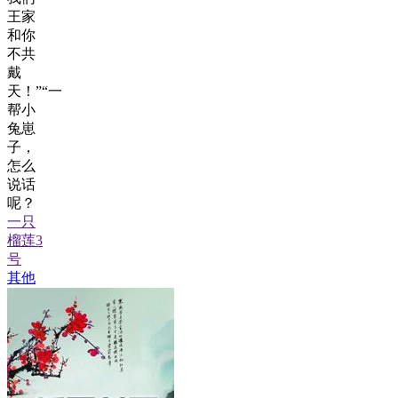
王家
和你
不共
戴
天！”“一
帮小
兔崽
子，
怎么
说话
呢？
一只
榴莲3
号
其他