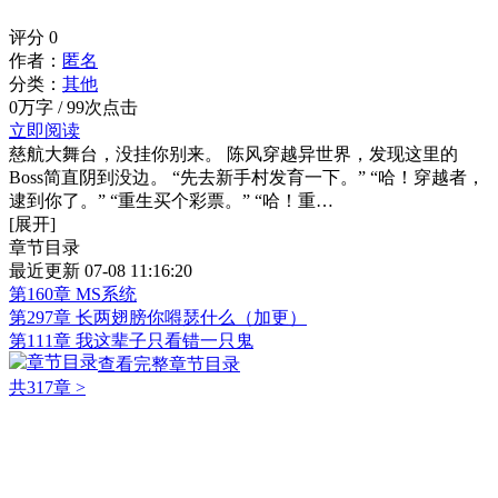
评分
0
作者：
匿名
分类：
其他
0万字 / 99次点击
立即阅读
慈航大舞台，没挂你别来。 陈风穿越异世界，发现这里的
Boss简直阴到没边。 “先去新手村发育一下。” “哈！穿越者，
逮到你了。” “重生买个彩票。” “哈！重…
[展开]
章节目录
最近更新 07-08 11:16:20
第160章 MS系统
第297章 长两翅膀你嘚瑟什么（加更）
第111章 我这辈子只看错一只鬼
查看完整章节目录
共317章
>