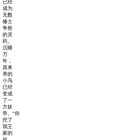
已经
成为
无数
修士
争抢
的灵
药。
沉睡
万
年，
原来
养的
小鸟
已经
变成
了一
方妖
帝。“你
挖了
我王
家的
祖