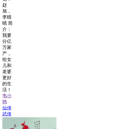
赵
旭，
李晴
晴 简
介：
我要
分亿
万家
产，
给女
儿和
老婆
更好
的生
活！
韦小
鸨
仙侠
武侠