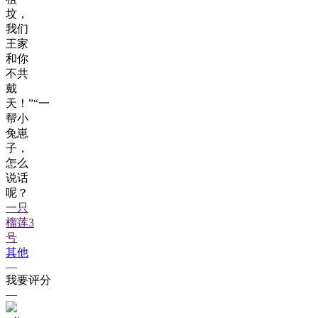
坟，
我们
王家
和你
不共
戴
天！”“一
帮小
兔崽
子，
怎么
说话
呢？
一只
榴莲3
号
其他
—
我要评分
—