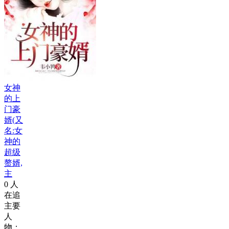
女神
的上
门豪
婿(又
名:女
神的
超级
赘婿,
主
0
人
在追
主要
人
物：