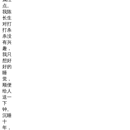
点。
我陈
长生
对打
打杀
杀没
有兴
趣，
我只
想好
好的
睡
觉，
顺便
给人
送一
下
钟。
沉睡
十
年，