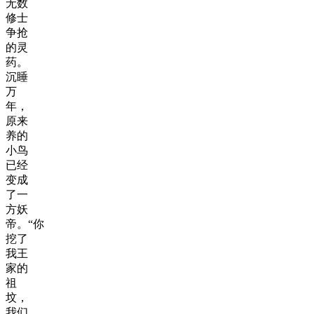
无数
修士
争抢
的灵
药。
沉睡
万
年，
原来
养的
小鸟
已经
变成
了一
方妖
帝。“你
挖了
我王
家的
祖
坟，
我们