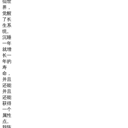
仙世
界，
觉醒
了长
生系
统。
沉睡
一年
就增
长一
年的
寿
命，
并且
还能
并且
还能
获得
一个
属性
点。
我陈