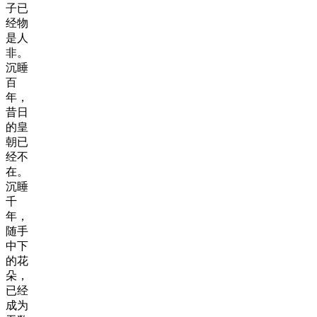
子已
经物
是人
非。
沉睡
百
年，
昔日
的皇
朝已
经不
在。
沉睡
千
年，
随手
中下
的花
朵，
已经
成为