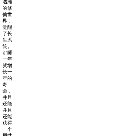
浩瀚
的修
仙世
界，
觉醒
了长
生系
统。
沉睡
一年
就增
长一
年的
寿
命，
并且
还能
并且
还能
获得
一个
属性