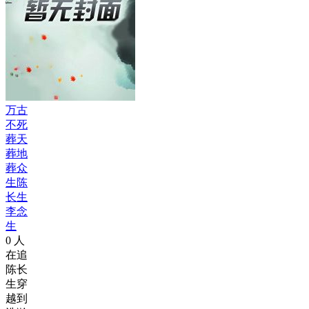
万古
不死
葬天
葬地
葬众
生陈
长生
李念
生
0
人
在追
陈长
生穿
越到