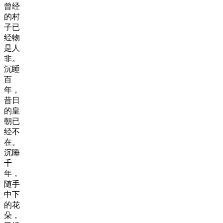
曾经
的村
子已
经物
是人
非。
沉睡
百
年，
昔日
的皇
朝已
经不
在。
沉睡
千
年，
随手
中下
的花
朵，