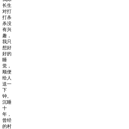
长生
对打
打杀
杀没
有兴
趣，
我只
想好
好的
睡
觉，
顺便
给人
送一
下
钟。
沉睡
十
年，
曾经
的村