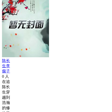
陈长
生李
瘸子
0
人
在追
陈长
生穿
越到
浩瀚
的修