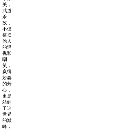
美，
武道
杀
敌，
不仅
横扫
他人
的轻
视和
嘲
笑，
赢得
娇妻
的芳
心，
更是
站到
了这
世界
的巅
峰，