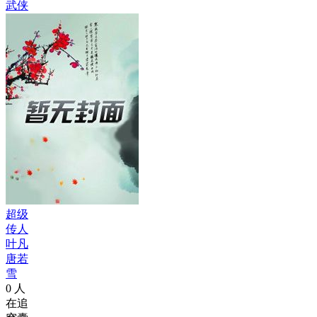
武侠
超级
传人
叶凡
唐若
雪
0
人
在追