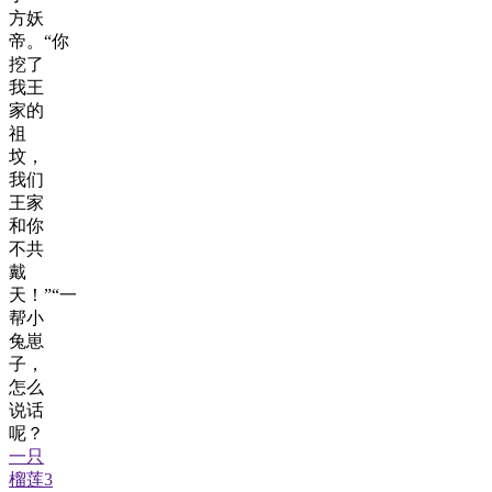
方妖
帝。“你
挖了
我王
家的
祖
坟，
我们
王家
和你
不共
戴
天！”“一
帮小
兔崽
子，
怎么
说话
呢？
一只
榴莲3