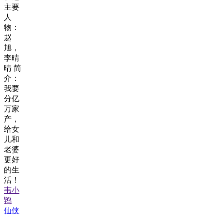
主要
人
物：
赵
旭，
李晴
晴 简
介：
我要
分亿
万家
产，
给女
儿和
老婆
更好
的生
活！
韦小
鸨
仙侠