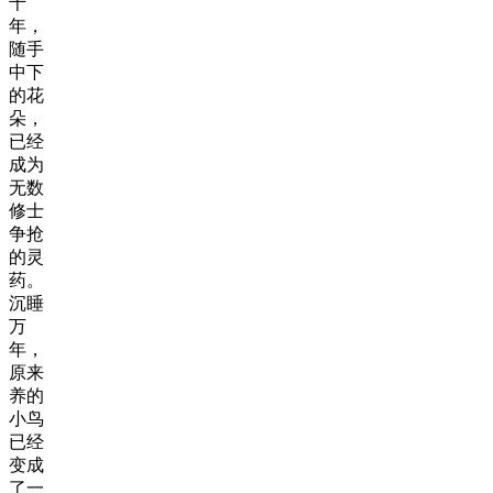
千
年，
随手
中下
的花
朵，
已经
成为
无数
修士
争抢
的灵
药。
沉睡
万
年，
原来
养的
小鸟
已经
变成
了一