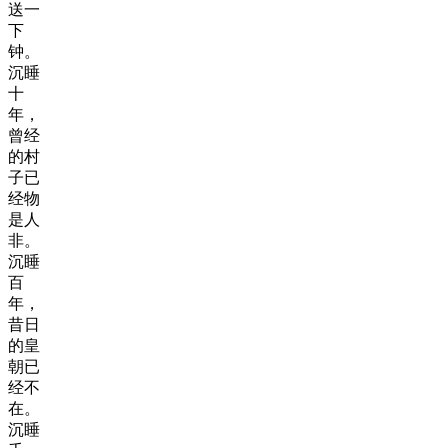
送一
下
钟。
沉睡
十
年，
曾经
的村
子已
经物
是人
非。
沉睡
百
年，
昔日
的皇
朝已
经不
在。
沉睡