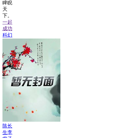
睥睨
天
下。
一起
成功
科幻
陈长
生李