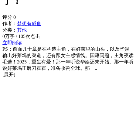
了！
评分
0
作者：
梦想有咸鱼
分类：
其他
0万字 / 105次点击
立即阅读
PS：前面几十章是在构造主角，在好莱坞的山头，以及华娱
输出好莱坞的渠道，还有跟女主感情线。国籍问题，主角夜读
毛选！2025，重生有爱！那一年听说华娱还未开始。那一年听
说好莱坞正磨刀霍霍，准备收割全球。那一..
[展开]