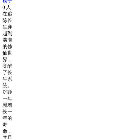
瘸子
0
人
在追
陈长
生穿
越到
浩瀚
的修
仙世
界，
觉醒
了长
生系
统。
沉睡
一年
就增
长一
年的
寿
命，
并且