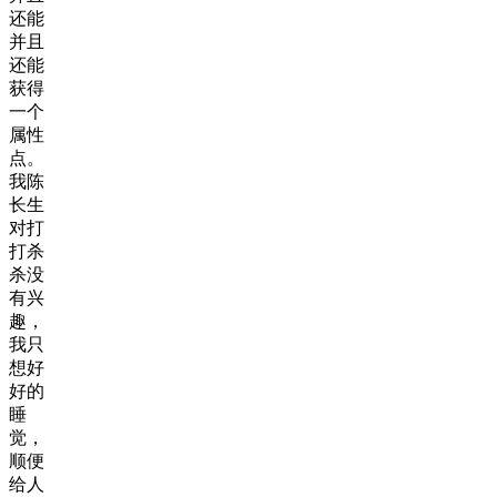
还能
并且
还能
获得
一个
属性
点。
我陈
长生
对打
打杀
杀没
有兴
趣，
我只
想好
好的
睡
觉，
顺便
给人