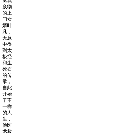
窝囊
废物
的上
门女
婿叶
凡，
无意
中得
到太
极经
和生
死石
的传
承，
自此
开始
了不
一样
的人
生，
他医
术救