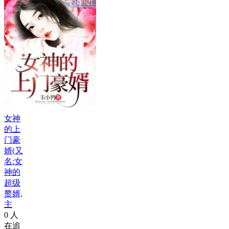
女神
的上
门豪
婿(又
名:女
神的
超级
赘婿,
主
0
人
在追