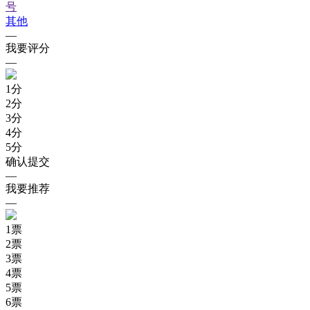
号
其他
—
我要评分
—
1
分
2
分
3
分
4
分
5
分
确认提交
—
我要推荐
—
1
票
2
票
3
票
4
票
5
票
6
票