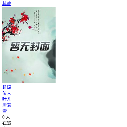
其他
超级
传人
叶凡
唐若
雪
0
人
在追