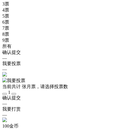
3
票
4
票
5
票
6
票
7
票
8
票
9
票
所有
确认提交
—
我要投票
—
当前共计
张月票，请选择投票数
1
确认提交
—
我要打赏
—
100
金币