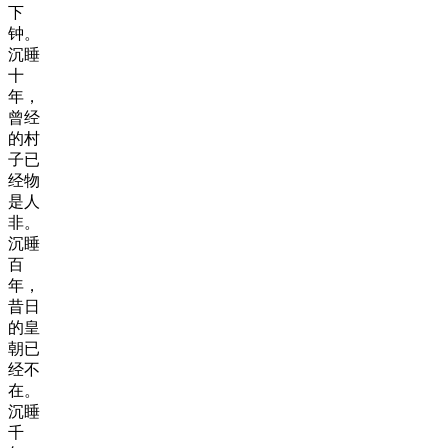
下
钟。
沉睡
十
年，
曾经
的村
子已
经物
是人
非。
沉睡
百
年，
昔日
的皇
朝已
经不
在。
沉睡
千