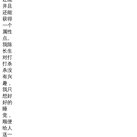
并且
还能
获得
一个
属性
点。
我陈
长生
对打
打杀
杀没
有兴
趣，
我只
想好
好的
睡
觉，
顺便
给人
送一