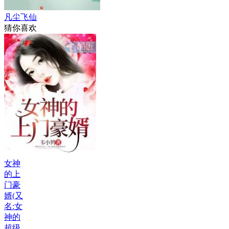
凡尘飞仙
猜你喜欢
女神
的上
门豪
婿(又
名:女
神的
超级