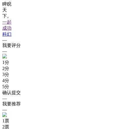
睥睨
天
下。
一起
成功
科幻
—
我要评分
—
1
分
2
分
3
分
4
分
5
分
确认提交
—
我要推荐
—
1
票
2
票