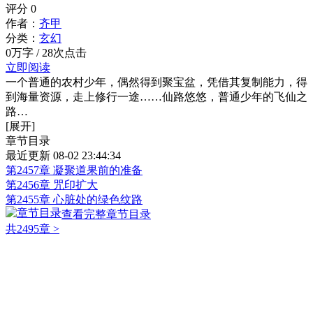
评分
0
作者：
齐甲
分类：
玄幻
0万字 / 28次点击
立即阅读
一个普通的农村少年，偶然得到聚宝盆，凭借其复制能力，得
到海量资源，走上修行一途……仙路悠悠，普通少年的飞仙之
路…
[展开]
章节目录
最近更新 08-02 23:44:34
第2457章 凝聚道果前的准备
第2456章 咒印扩大
第2455章 心脏处的绿色纹路
查看完整章节目录
共2495章
>