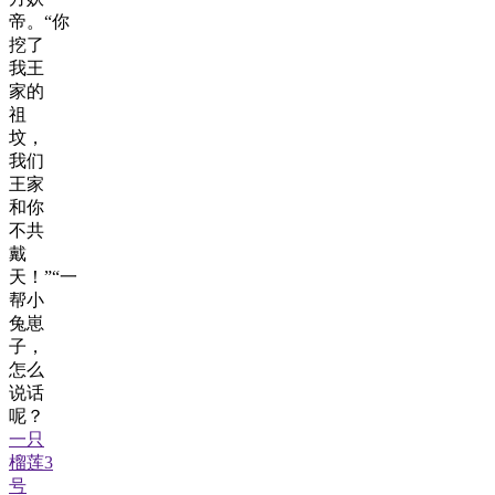
帝。“你
挖了
我王
家的
祖
坟，
我们
王家
和你
不共
戴
天！”“一
帮小
兔崽
子，
怎么
说话
呢？
一只
榴莲3
号