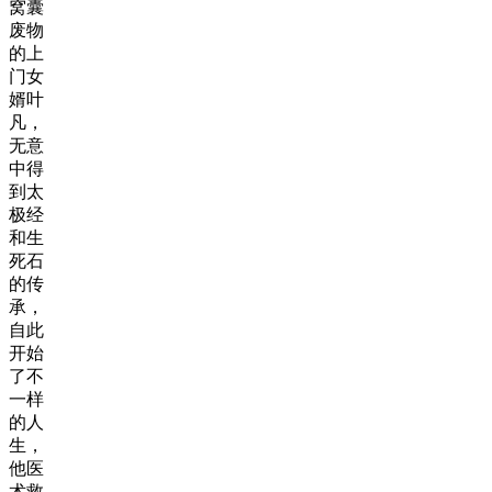
窝囊
废物
的上
门女
婿叶
凡，
无意
中得
到太
极经
和生
死石
的传
承，
自此
开始
了不
一样
的人
生，
他医
术救