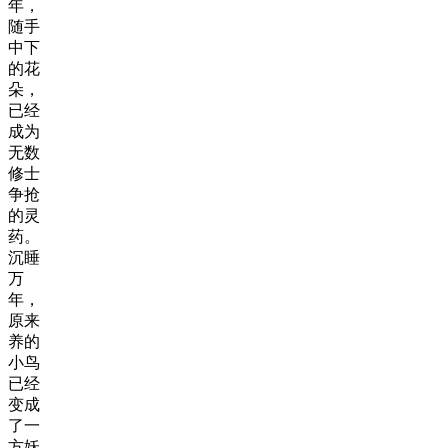
年，
随手
中下
的花
朵，
已经
成为
无数
修士
争抢
的灵
药。
沉睡
万
年，
原来
养的
小鸟
已经
变成
了一
方妖