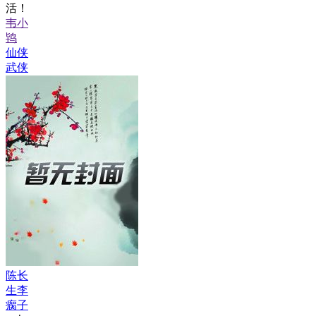
活！
韦小
鸨
仙侠
武侠
陈长
生李
瘸子