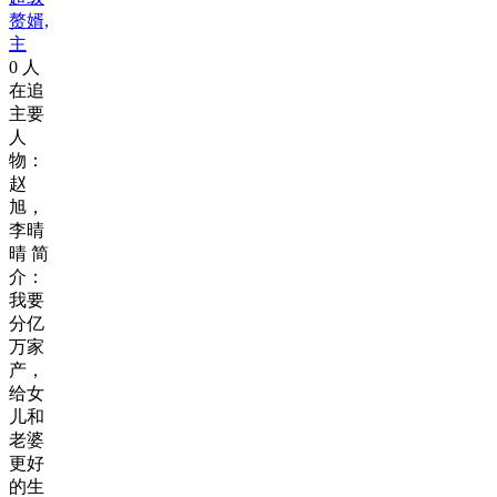
赘婿,
主
0
人
在追
主要
人
物：
赵
旭，
李晴
晴 简
介：
我要
分亿
万家
产，
给女
儿和
老婆
更好
的生