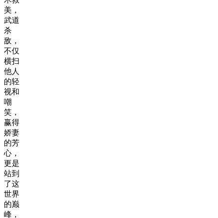
美，
武道
杀
敌，
不仅
横扫
他人
的轻
视和
嘲
笑，
赢得
娇妻
的芳
心，
更是
站到
了这
世界
的巅
峰，