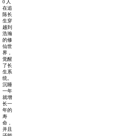
0
人
在追
陈长
生穿
越到
浩瀚
的修
仙世
界，
觉醒
了长
生系
统。
沉睡
一年
就增
长一
年的
寿
命，
并且
还能