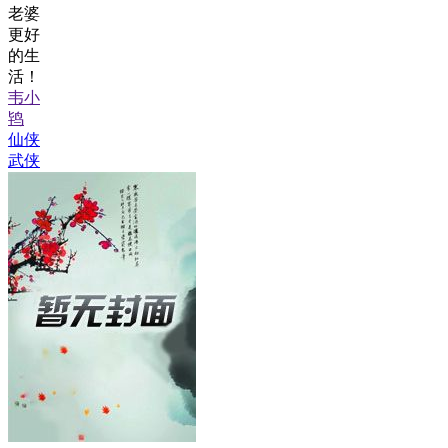
老婆
更好
的生
活！
韦小
鸨
仙侠
武侠