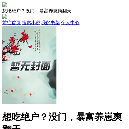
想吃绝户？没门，暴富养崽爽翻天
前往首页
搜索小说
我的书架
个人中心
想吃绝户？没门，暴富养崽爽