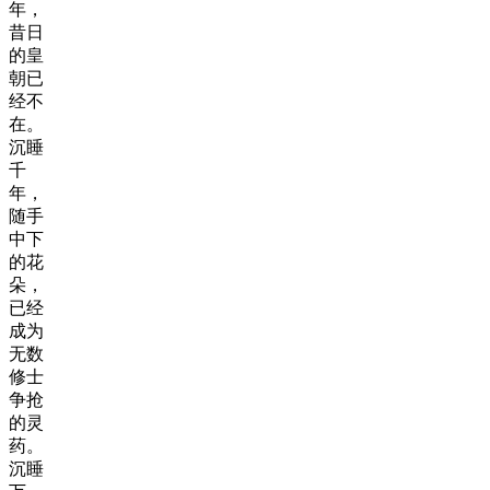
年，
昔日
的皇
朝已
经不
在。
沉睡
千
年，
随手
中下
的花
朵，
已经
成为
无数
修士
争抢
的灵
药。
沉睡