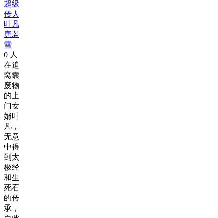
超级
传人
叶凡
唐若
雪
0
人
在追
窝囊
废物
的上
门女
婿叶
凡，
无意
中得
到太
极经
和生
死石
的传
承，