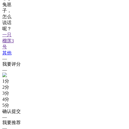
兔崽
子，
怎么
说话
呢？
一只
榴莲3
号
其他
—
我要评分
—
1
分
2
分
3
分
4
分
5
分
确认提交
—
我要推荐
—