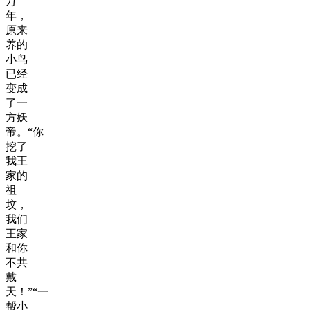
万
年，
原来
养的
小鸟
已经
变成
了一
方妖
帝。“你
挖了
我王
家的
祖
坟，
我们
王家
和你
不共
戴
天！”“一
帮小