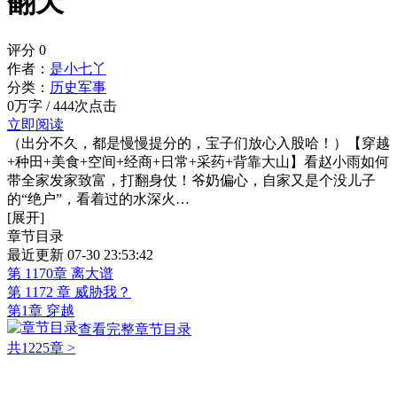
翻天
评分
0
作者：
是小七丫
分类：
历史军事
0万字 / 444次点击
立即阅读
（出分不久，都是慢慢提分的，宝子们放心入股哈！）【穿越
+种田+美食+空间+经商+日常+采药+背靠大山】看赵小雨如何
带全家发家致富，打翻身仗！爷奶偏心，自家又是个没儿子
的“绝户”，看着过的水深火…
[展开]
章节目录
最近更新 07-30 23:53:42
第 1170章 离大谱
第 1172 章 威胁我？
第1章 穿越
查看完整章节目录
共1225章
>