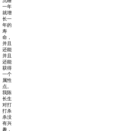
沉睡
一年
就增
长一
年的
寿
命，
并且
还能
并且
还能
获得
一个
属性
点。
我陈
长生
对打
打杀
杀没
有兴
趣，