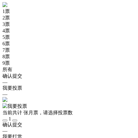
1
票
2
票
3
票
4
票
5
票
6
票
7
票
8
票
9
票
所有
确认提交
—
我要投票
—
当前共计
张月票，请选择投票数
1
确认提交
—
我要打赏