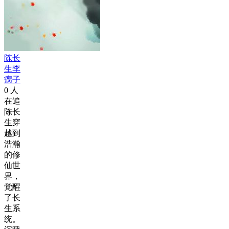
陈长
生李
瘸子
0
人
在追
陈长
生穿
越到
浩瀚
的修
仙世
界，
觉醒
了长
生系
统。