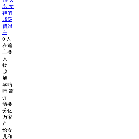
名:女
神的
超级
赘婿,
主
0
人
在追
主要
人
物：
赵
旭，
李晴
晴 简
介：
我要
分亿
万家
产，
给女
儿和