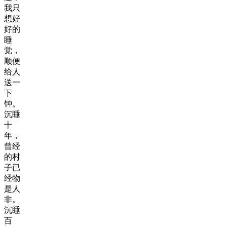
我只
想好
好的
睡
觉，
顺便
给人
送一
下
钟。
沉睡
十
年，
曾经
的村
子已
经物
是人
非。
沉睡
百