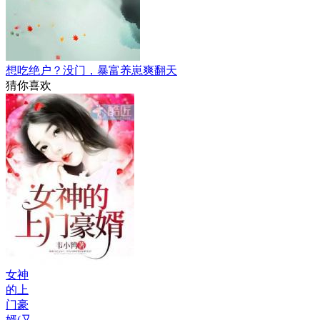
想吃绝户？没门，暴富养崽爽翻天
猜你喜欢
女神
的上
门豪
婿(又