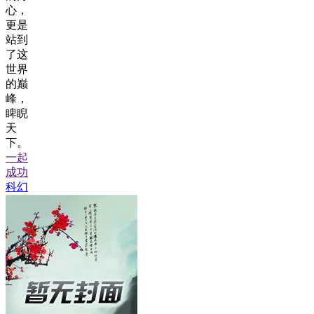
心，
更是
站到
了这
世界
的巅
峰，
睥睨
天
下。
一起
成功
科幻