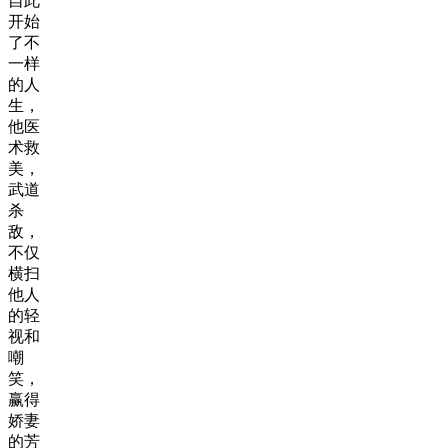
自此
开始
了不
一样
的人
生，
他医
术救
美，
武道
杀
敌，
不仅
横扫
他人
的轻
视和
嘲
笑，
赢得
娇妻
的芳