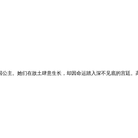
国公主。她们在故土肆意生长，却因命运踏入深不见底的宫廷。