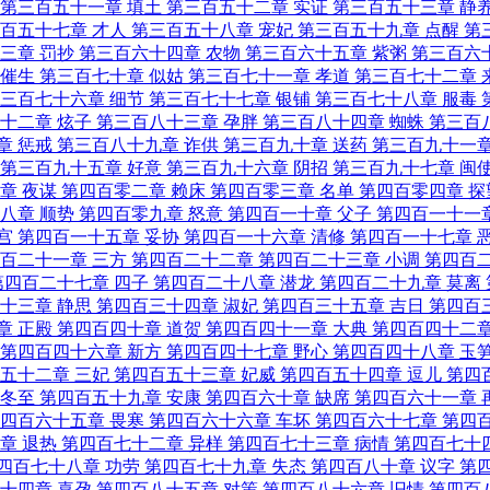
第三百五十一章 填土
第三百五十二章 实证
第三百五十三章 静
百五十七章 才人
第三百五十八章 宠妃
第三百五十九章 点醒
第
三章 罚抄
第三百六十四章 农物
第三百六十五章 紫粥
第三百六
 催生
第三百七十章 似姑
第三百七十一章 孝道
第三百七十二章 
三百七十六章 细节
第三百七十七章 银铺
第三百七十八章 服毒
十二章 炫子
第三百八十三章 孕胖
第三百八十四章 蜘蛛
第三百
章 惩戒
第三百八十九章 诈供
第三百九十章 送药
第三百九十一章
第三百九十五章 好意
第三百九十六章 阴招
第三百九十七章 闽
章 夜谋
第四百零二章 赖床
第四百零三章 名单
第四百零四章 探
八章 顺势
第四百零九章 怒意
第四百一十章 父子
第四百一十一章
宫
第四百一十五章 妥协
第四百一十六章 清修
第四百一十七章 
百二十一章 三方
第四百二十二章
第四百二十三章 小调
第四百
第四百二十七章 四子
第四百二十八章 潜龙
第四百二十九章 莫离
十三章 静思
第四百三十四章 淑妃
第四百三十五章 吉日
第四百
章 正殿
第四百四十章 道贺
第四百四十一章 大典
第四百四十二章
第四百四十六章 新方
第四百四十七章 野心
第四百四十八章 玉
五十二章 三妃
第四百五十三章 妃威
第四百五十四章 逗儿
第四
 冬至
第四百五十九章 安康
第四百六十章 缺席
第四百六十一章 
四百六十五章 畏寒
第四百六十六章 车坏
第四百六十七章
第四
章 退热
第四百七十二章 异样
第四百七十三章 病情
第四百七十
四百七十八章 功劳
第四百七十九章 失态
第四百八十章 议字
第
十四章 喜孕
第四百八十五章 对策
第四百八十六章 旧情
第四百