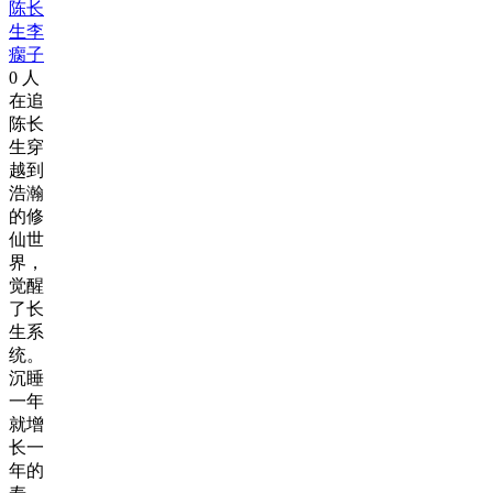
陈长
生李
瘸子
0
人
在追
陈长
生穿
越到
浩瀚
的修
仙世
界，
觉醒
了长
生系
统。
沉睡
一年
就增
长一
年的