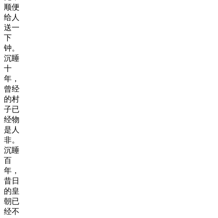
顺便
给人
送一
下
钟。
沉睡
十
年，
曾经
的村
子已
经物
是人
非。
沉睡
百
年，
昔日
的皇
朝已
经不