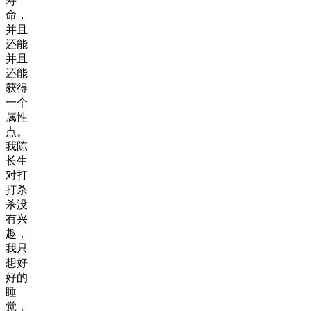
寿
命，
并且
还能
并且
还能
获得
一个
属性
点。
我陈
长生
对打
打杀
杀没
有兴
趣，
我只
想好
好的
睡
觉，