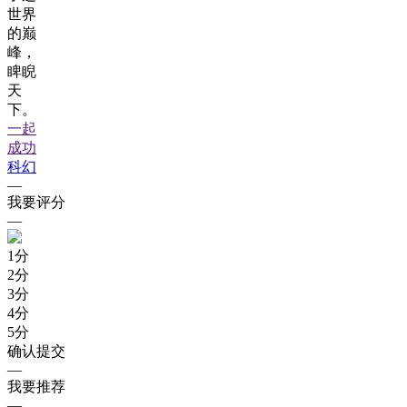
世界
的巅
峰，
睥睨
天
下。
一起
成功
科幻
—
我要评分
—
1
分
2
分
3
分
4
分
5
分
确认提交
—
我要推荐
—