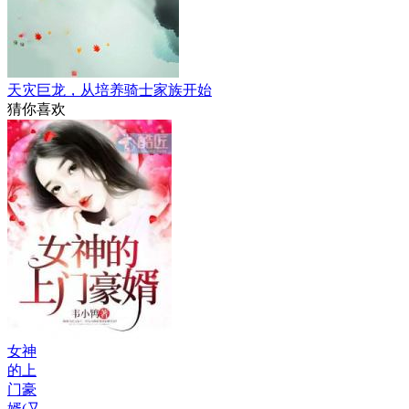
天灾巨龙，从培养骑士家族开始
猜你喜欢
女神
的上
门豪
婿(又