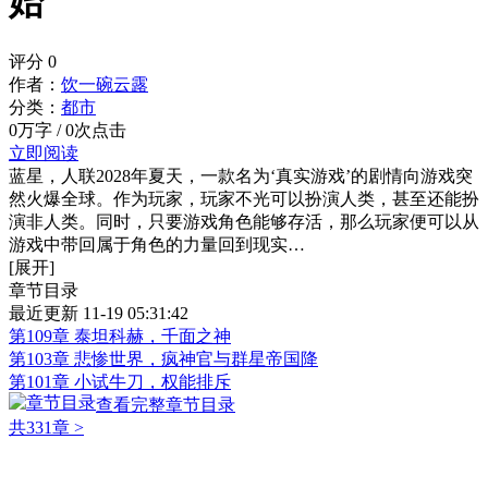
始
评分
0
作者：
饮一碗云露
分类：
都市
0万字 / 0次点击
立即阅读
蓝星，人联2028年夏天，一款名为‘真实游戏’的剧情向游戏突
然火爆全球。作为玩家，玩家不光可以扮演人类，甚至还能扮
演非人类。同时，只要游戏角色能够存活，那么玩家便可以从
游戏中带回属于角色的力量回到现实…
[展开]
章节目录
最近更新 11-19 05:31:42
第109章 泰坦科赫，千面之神
第103章 悲惨世界，疯神官与群星帝国降
第101章 小试牛刀，权能排斥
查看完整章节目录
共331章
>