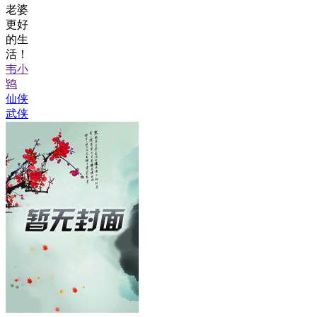
老婆
更好
的生
活！
韦小
鸨
仙侠
武侠