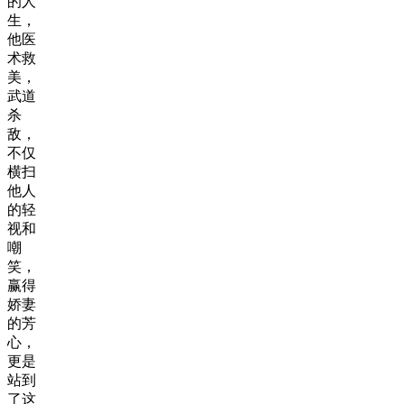
的人
生，
他医
术救
美，
武道
杀
敌，
不仅
横扫
他人
的轻
视和
嘲
笑，
赢得
娇妻
的芳
心，
更是
站到
了这