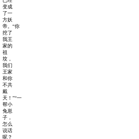
已经
变成
了一
方妖
帝。“你
挖了
我王
家的
祖
坟，
我们
王家
和你
不共
戴
天！”“一
帮小
兔崽
子，
怎么
说话
呢？