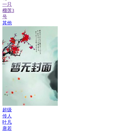
一只
榴莲3
号
其他
超级
传人
叶凡
唐若