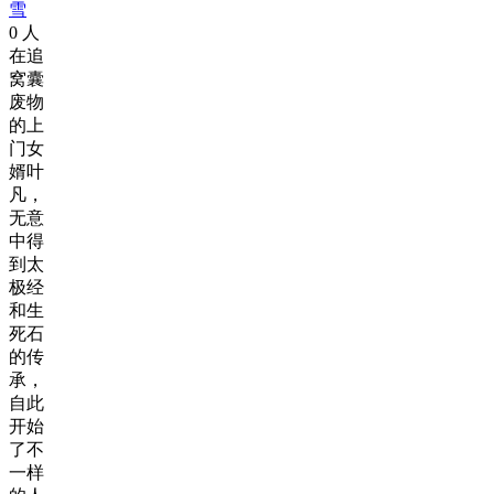
雪
0
人
在追
窝囊
废物
的上
门女
婿叶
凡，
无意
中得
到太
极经
和生
死石
的传
承，
自此
开始
了不
一样