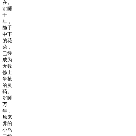
在。
沉睡
千
年，
随手
中下
的花
朵，
已经
成为
无数
修士
争抢
的灵
药。
沉睡
万
年，
原来
养的
小鸟