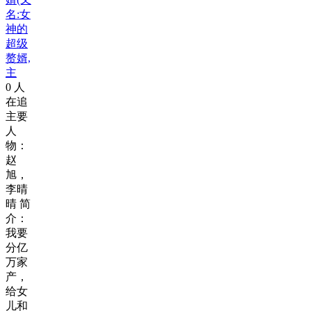
名:女
神的
超级
赘婿,
主
0
人
在追
主要
人
物：
赵
旭，
李晴
晴 简
介：
我要
分亿
万家
产，
给女
儿和