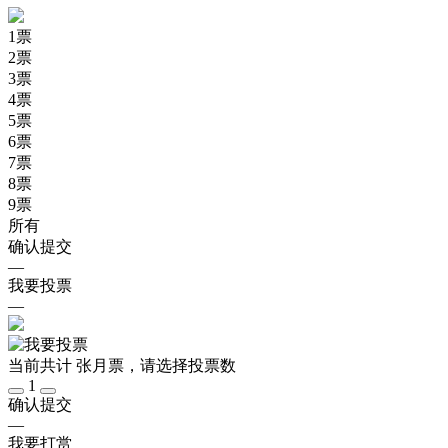
1
票
2
票
3
票
4
票
5
票
6
票
7
票
8
票
9
票
所有
确认提交
—
我要投票
—
当前共计
张月票，请选择投票数
1
确认提交
—
我要打赏