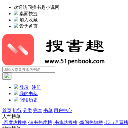
欢迎访问搜书趣小说网
桌面快捷
加入收藏
设为首页
登录
|
注册
我的书架
阅读历史
首页
排行
分类
完本
书单
用户中心
人气榜单
·
百度热搜榜
·
追书热度榜
·
书旗热搜榜
·
掌阅热销榜
·
起点月票