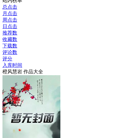
站内榜单
总点击
月点击
周点击
日点击
推荐数
收藏数
下载数
评论数
评分
入库时间
橙风慧岩 作品大全