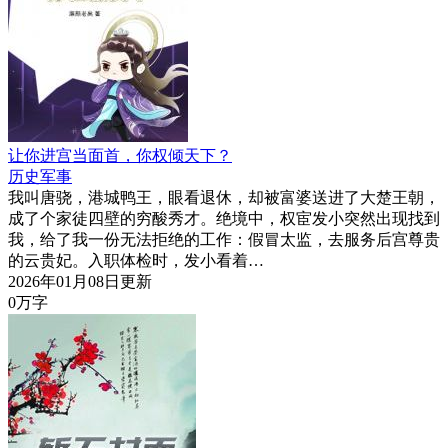
让你进宫当面首，你权倾天下？
历史军事
我叫唐骁，港城鸭王，眼看退休，却被富婆送进了大楚王朝，
成了个家徒四壁的穷酸秀才。绝境中，权宦发小突然出现找到
我，给了我一份无法拒绝的工作：假冒太监，去服务后宫尊贵
的云贵妃。入职体检时，发小看着…
2026年01月08日更新
0万字