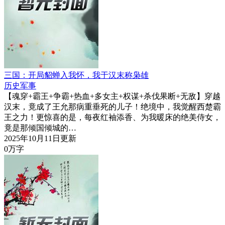
三国：开局貂蝉入我怀，我于汉末称枭雄
历史军事
【魂穿+霸王+争霸+热血+多女主+权谋+杀伐果断+无敌】穿越
汉末，竟成了王允那病重垂死的儿子！绝境中，我觉醒西楚霸
王之力！更惊喜的是，每夜红袖添香、为我暖床的绝美侍女，
竟是那倾国倾城的…
2025年10月11日更新
0万字