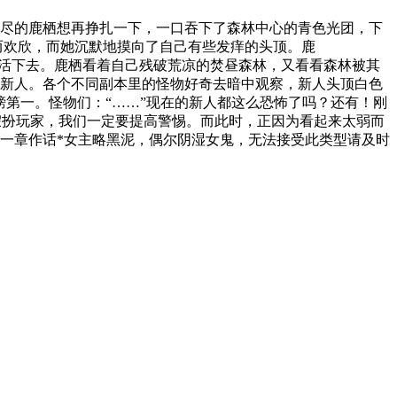
力尽的鹿栖想再挣扎一下，一口吞下了森林中心的青色光团，下
来而欢欣，而她沉默地摸向了自己有些发痒的头顶。鹿
世界活下去。鹿栖看着自己残破荒凉的焚昼森林，又看看森林被其
一个新人。各个不同副本里的怪物好奇去暗中观察，新人头顶白色
榜第一。怪物们：“……”现在的新人都这么恐怖了吗？还有！刚
欢假扮玩家，我们一定要提高警惕。而此时，正因为看起来太弱而
一章作话*女主略黑泥，偶尔阴湿女鬼，无法接受此类型请及时