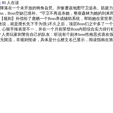
异
80 人在读
功降落在一个未开放的犄角旮旯。并惨遭该地图守卫追杀。筋疲
ss，Boss空缺已填补。”守卫不再追杀她，整座森林为她的到
，【规则】补偿给了鹿栖一个Boss养成辅助系统，帮助她在里
说，就是擅长先下手为强:)不久之后，顶层Boss们之中多了
心狠手辣表里不一，并在一个月前荣登Boss内部综合实力排行
？人类玩家则警告自己的队友：听说有个副本boss性格恶劣喜
通无限流，非规则怪谈，具体是什么梗文名已显示，阅读指南在第