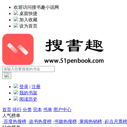
欢迎访问搜书趣小说网
桌面快捷
加入收藏
设为首页
登录
|
注册
我的书架
阅读历史
首页
排行
分类
完本
书单
用户中心
人气榜单
·
百度热搜榜
·
追书热度榜
·
书旗热搜榜
·
掌阅热销榜
·
起点月票