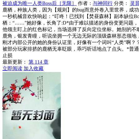
被迫成为唯一人类Boss后［无限］
作者：
与神同行
分类：
灵
鹿栖，种族人类，因为【规则】的bug而意外卷入里世界，成
一秒机械音欢快响起：“叮咚！已找到【焚昼森林】副本缺位Bo
栖：“……”她好像，长角了:D*由于难以描述的身份变更问题
他领主盯上的红色标记，当场选择了反向定位坐标。她别的不敢
鹿角，银发青瞳，听说坐拥一个无边无际的顶级森林形态领地，
刚才内部公开的她的身份认证里，好像有一个词叫“人类”啊？
被部分玩家排挤的鹿栖无辜眨眼，乖巧听话地点了点头。*普
止损
最新更新：
第 114 章
立即阅读
加入收藏