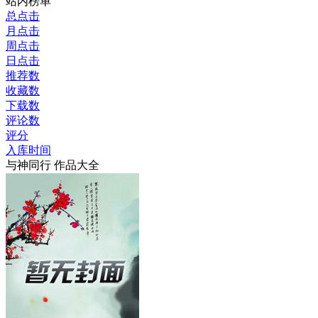
站内榜单
总点击
月点击
周点击
日点击
推荐数
收藏数
下载数
评论数
评分
入库时间
与神同行 作品大全