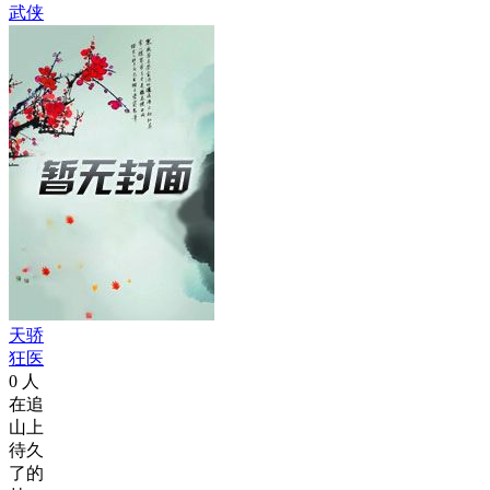
武侠
天骄
狂医
0
人
在追
山上
待久
了的