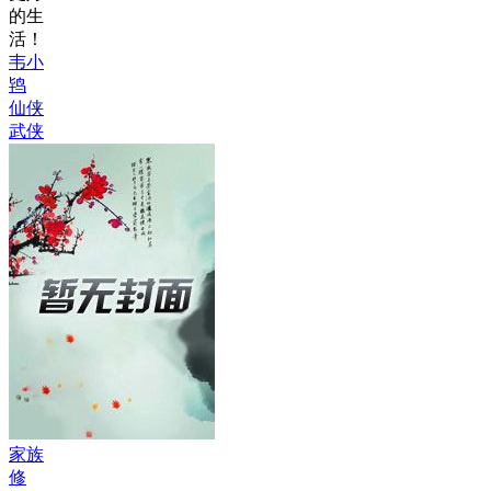
的生
活！
韦小
鸨
仙侠
武侠
家族
修