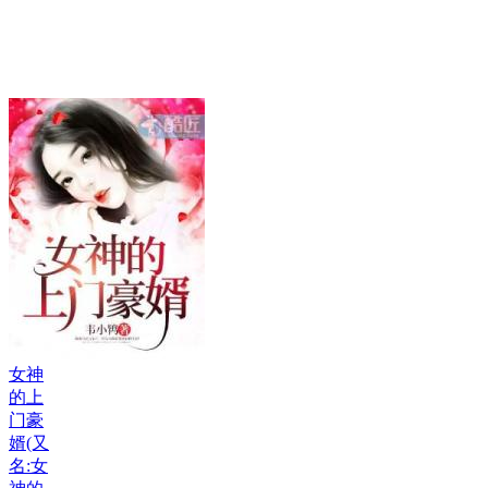
女神
的上
门豪
婿(又
名:女