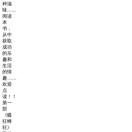
种滋
味……
阅读
本
书，
从中
获取
成功
的乐
趣和
生活
的情
趣……
欢迎
点
读！！
第一
部
《蝶
狂蜂
狂》