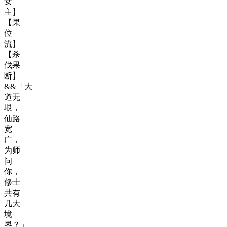
女
主】
【果
位
流】
【杀
伐果
断】
&&「大
道无
垠，
仙路
宽
广，
为师
问
你，
修士
共有
几大
境
界？」