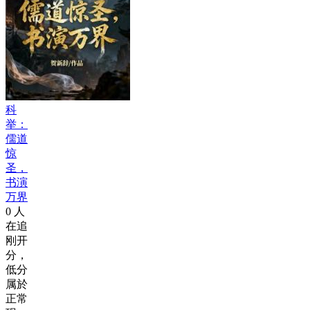
科
举：
儒道
惊
圣，
书演
万界
0
人
在追
刚开
分，
低分
属於
正常