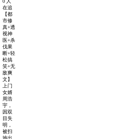
0
人
在追
【都
市修
真+透
视神
医+杀
伐果
断+轻
松搞
笑+无
敌爽
文】
上门
女婿
周浩
宇，
因双
目失
明，
被扫
地出