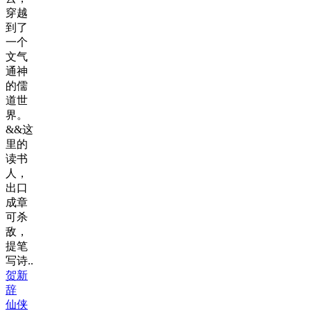
穿越
到了
一个
文气
通神
的儒
道世
界。
&&这
里的
读书
人，
出口
成章
可杀
敌，
提笔
写诗..
贺新
辞
仙侠