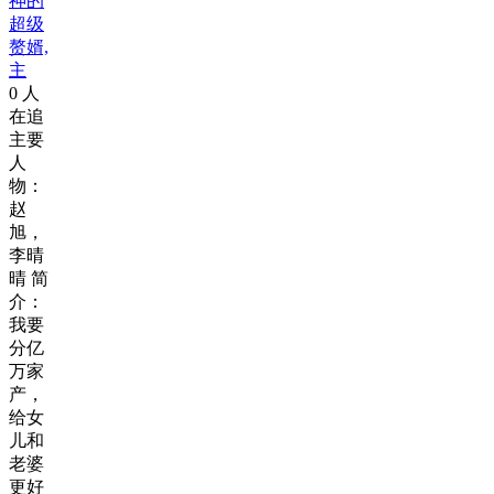
神的
超级
赘婿,
主
0
人
在追
主要
人
物：
赵
旭，
李晴
晴 简
介：
我要
分亿
万家
产，
给女
儿和
老婆
更好