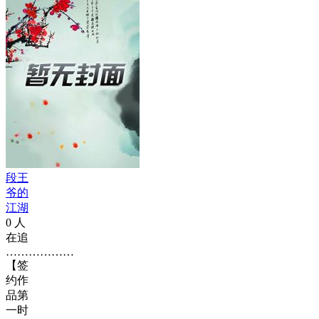
段王
爷的
江湖
0
人
在追
………………
【签
约作
品第
一时