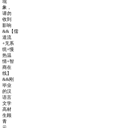
现
象，
请勿
收到
影响
&&【儒
道流
+无系
统+慢
热温
情+智
商在
线】
&&刚
毕业
的汉
语言
文学
高材
生顾
青
云，