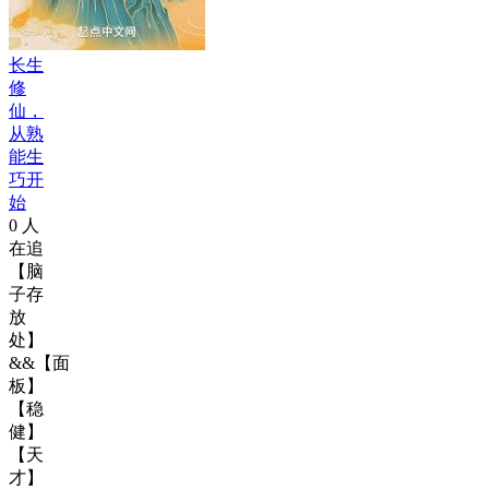
长生
修
仙，
从熟
能生
巧开
始
0
人
在追
【脑
子存
放
处】
&&【面
板】
【稳
健】
【天
才】