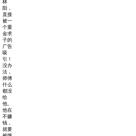
林
阳，
直接
被一
个重
金求
子的
广告
吸
引！
没办
法，
师傅
什么
都没
给
他。
他在
不赚
钱，
就要
被饿