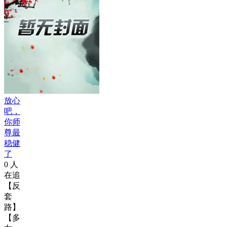
放心
吧，
你师
尊最
稳健
了
0
人
在追
【反
套
路】
【多