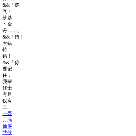
&&「炼
气丶
筑基
丶金
丹……」
&&「错！
大错
特
错！」
&&「你
要记
住，
我辈
修士
有且
仅有
三..
一壶
月满
仙侠
武侠