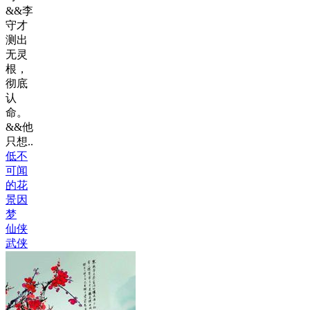
&&李
守才
测出
无灵
根，
彻底
认
命。
&&他
只想..
低不
可闻
的花
景因
梦
仙侠
武侠