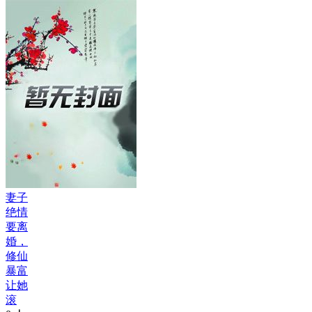
妻子
绝情
要离
婚，
修仙
暴富
让她
滚