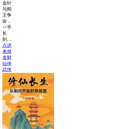
金针
与阎
王争
命，
一手
长
剑…
点进
来就
发财
仙侠
武侠