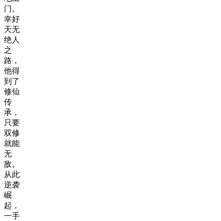
门。
幸好
天无
绝人
之
路，
他得
到了
修仙
传
承，
只要
双修
就能
无
敌。
从此
逆袭
崛
起，
一手