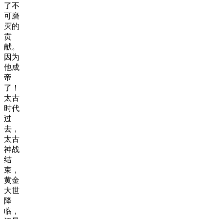
了不
可磨
灭的
贡
献。
因为
他成
帝
了！
太古
时代
过
去，
太古
神战
结
束，
黄金
大世
降
临，