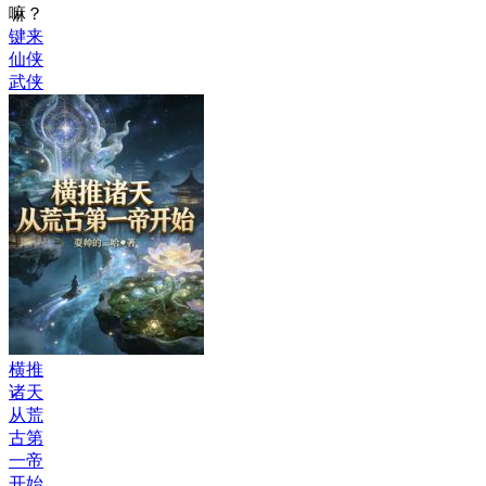
嘛？
键来
仙侠
武侠
横推
诸天
从荒
古第
一帝
开始