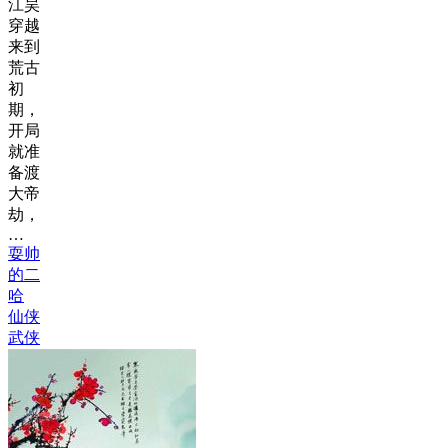
江昊
穿越
来到
荒古
初
期，
开局
就准
备渡
大帝
劫，
…
耍帅
的二
哈
仙侠
武侠