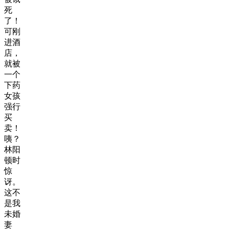
死
了！
可刚
进酒
店，
就被
一个
下药
女孩
强行
买
卖！
咦？
林阳
顿时
惊
讶。
这不
是我
未婚
妻