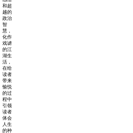
和超
越的
政治
智
慧，
化作
戏谑
的江
湖生
活，
在给
读者
带来
愉悦
的过
程中
引领
读者
体会
人生
的种