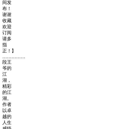
间发
布！
谢谢
收藏
欢迎
订阅
请多
指
正！】
……………
段王
爷的
江
湖，
精彩
的江
湖。
作者
以卓
越的
人生
感悟