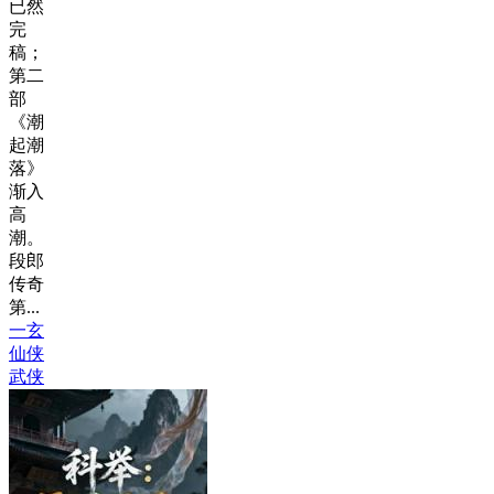
已然
完
稿；
第二
部
《潮
起潮
落》
渐入
高
潮。
段郎
传奇
第...
一玄
仙侠
武侠