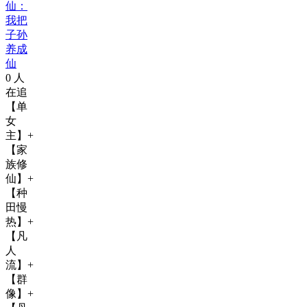
仙：
我把
子孙
养成
仙
0
人
在追
【单
女
主】+
【家
族修
仙】+
【种
田慢
热】+
【凡
人
流】+
【群
像】+