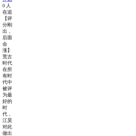
0
人
在追
【评
分刚
出，
后面
会
涨】
荒古
时代
在所
有时
代中
被评
为最
好的
时
代，
江昊
对此
做出