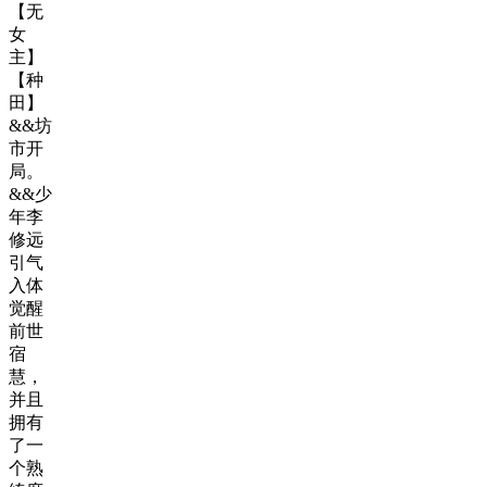
【无
女
主】
【种
田】
&&坊
市开
局。
&&少
年李
修远
引气
入体
觉醒
前世
宿
慧，
并且
拥有
了一
个熟