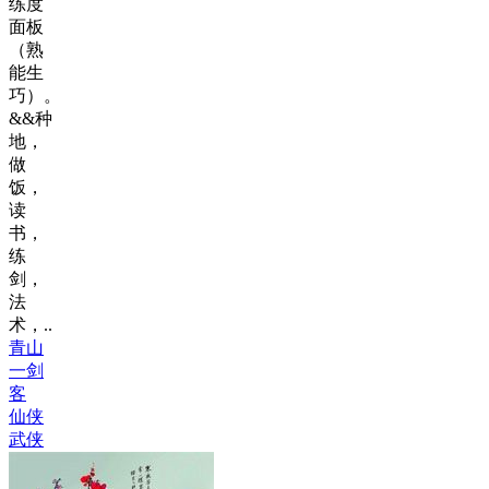
练度
面板
（熟
能生
巧）。
&&种
地，
做
饭，
读
书，
练
剑，
法
术，..
青山
一剑
客
仙侠
武侠