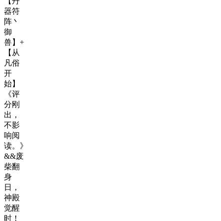
【丹
器符
阵丶
御
兽】+
【从
凡俗
开
始】
《评
分刚
出，
不影
响阅
读。》
&&废
柴翻
身
日，
神殿
觉醒
时！