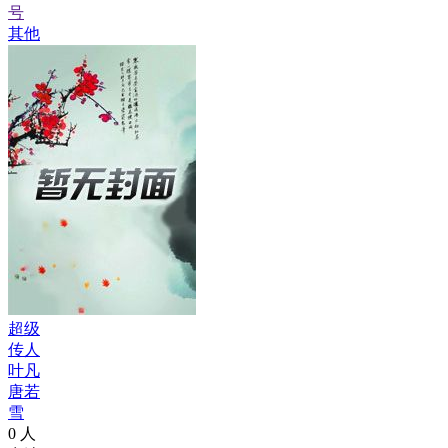
号
其他
超级
传人
叶凡
唐若
雪
0
人