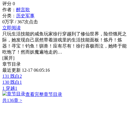
评分
0
作者：
醉言歌
分类：
历史军事
0万字 / 367次点击
立即阅读
只玩生活技能的咸鱼玩家徐行穿越到了修仙世界，险些饿死之
际，她发现自己居然带着游戏里的生活技能面板！炼丹！炼
器！寻宝！钓鱼！驯兽！应有尽有！徐行喜极而泣，她终于能
吃饱了！然而妖魔遍地走的…
[展开]
章节目录
最近更新 12-17 06:05:16
131 既白2
130 既白1
1 穿越1
查看完整章节目录
共136章
>