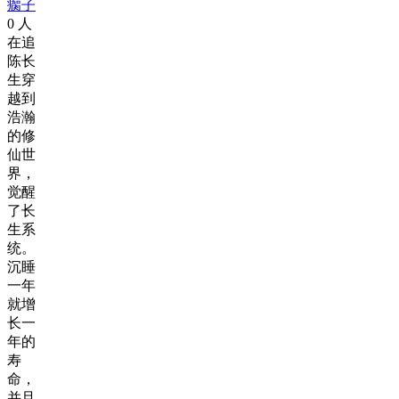
瘸子
0
人
在追
陈长
生穿
越到
浩瀚
的修
仙世
界，
觉醒
了长
生系
统。
沉睡
一年
就增
长一
年的
寿
命，
并且