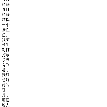
还能
并且
还能
获得
一个
属性
点。
我陈
长生
对打
打杀
杀没
有兴
趣，
我只
想好
好的
睡
觉，
顺便
给人