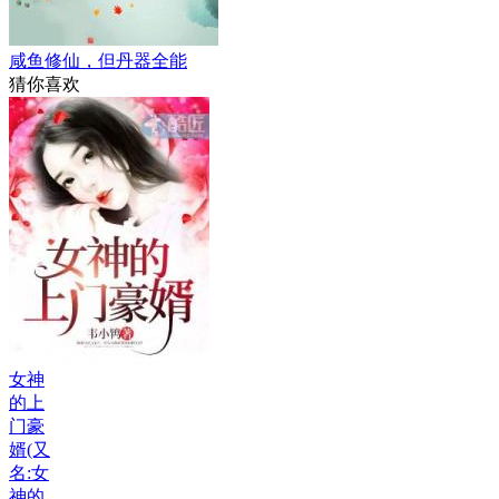
咸鱼修仙，但丹器全能
猜你喜欢
女神
的上
门豪
婿(又
名:女
神的