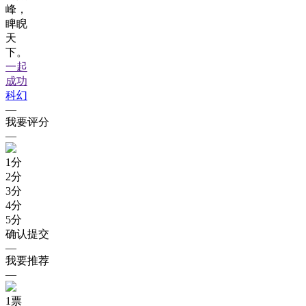
峰，
睥睨
天
下。
一起
成功
科幻
—
我要评分
—
1
分
2
分
3
分
4
分
5
分
确认提交
—
我要推荐
—
1
票