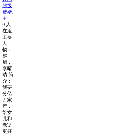
超级
赘婿,
主
0
人
在追
主要
人
物：
赵
旭，
李晴
晴 简
介：
我要
分亿
万家
产，
给女
儿和
老婆
更好