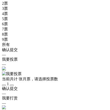
2
票
3
票
4
票
5
票
6
票
7
票
8
票
9
票
所有
确认提交
—
我要投票
—
当前共计
张月票，请选择投票数
1
确认提交
—
我要打赏
—