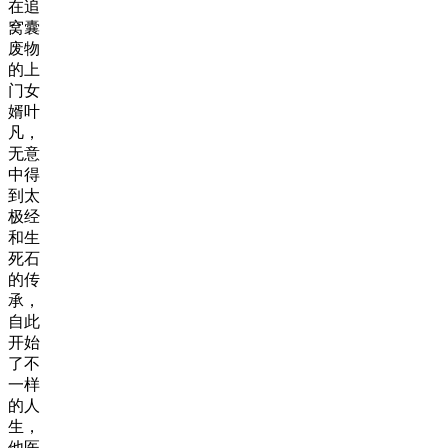
在追
窝囊
废物
的上
门女
婿叶
凡，
无意
中得
到太
极经
和生
死石
的传
承，
自此
开始
了不
一样
的人
生，
他医