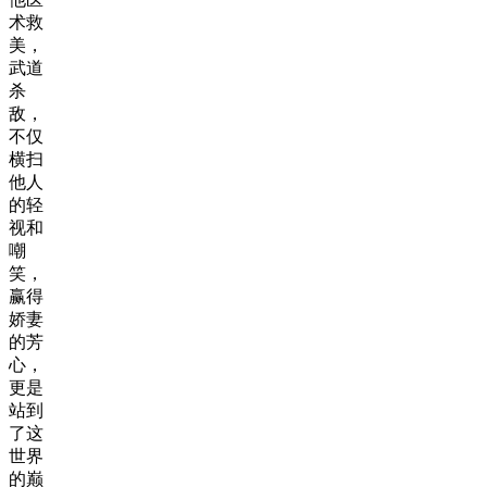
术救
美，
武道
杀
敌，
不仅
横扫
他人
的轻
视和
嘲
笑，
赢得
娇妻
的芳
心，
更是
站到
了这
世界
的巅