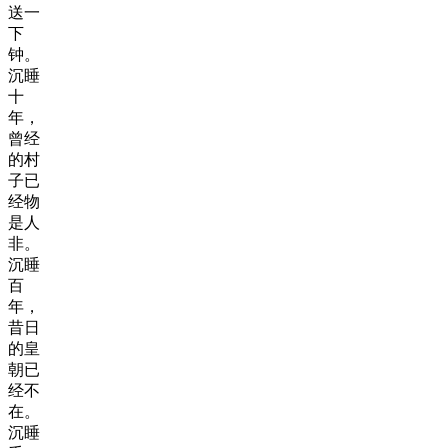
送一
下
钟。
沉睡
十
年，
曾经
的村
子已
经物
是人
非。
沉睡
百
年，
昔日
的皇
朝已
经不
在。
沉睡