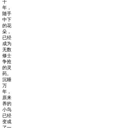
千
年，
随手
中下
的花
朵，
已经
成为
无数
修士
争抢
的灵
药。
沉睡
万
年，
原来
养的
小鸟
已经
变成
了一