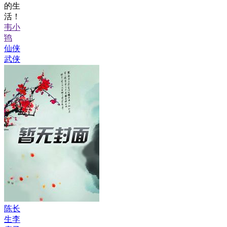
的生
活！
韦小
鸨
仙侠
武侠
陈长
生李