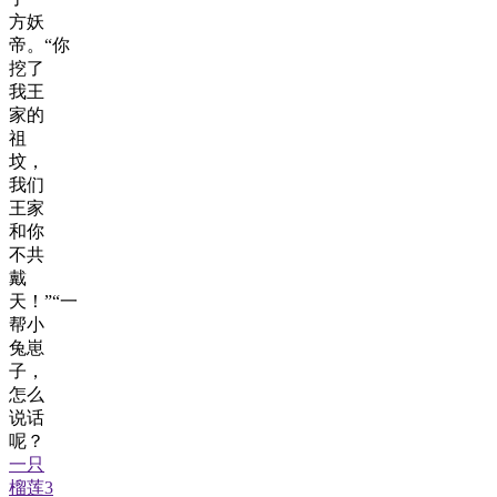
方妖
帝。“你
挖了
我王
家的
祖
坟，
我们
王家
和你
不共
戴
天！”“一
帮小
兔崽
子，
怎么
说话
呢？
一只
榴莲3