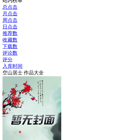
站内榜单
总点击
月点击
周点击
日点击
推荐数
收藏数
下载数
评论数
评分
入库时间
空山居士 作品大全