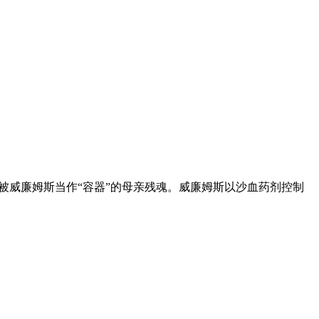
被威廉姆斯当作“容器”的母亲残魂。威廉姆斯以沙血药剂控制