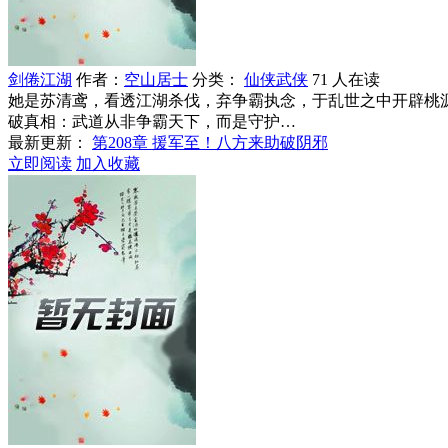
剑倦江湖
作者：
空山居士
分类：
仙侠武侠
71 人在读
她是苏清鸢，看透江湖杀伐，弃争霸执念，于乱世之中开辟桃
破真相：武道从非争霸天下，而是守护…
最新更新：
第208章 援军至！八方来助破阴邪
立即阅读
加入收藏