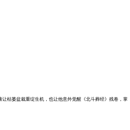
液让枯萎盆栽重绽生机，也让他意外觉醒《北斗葬经》残卷，掌