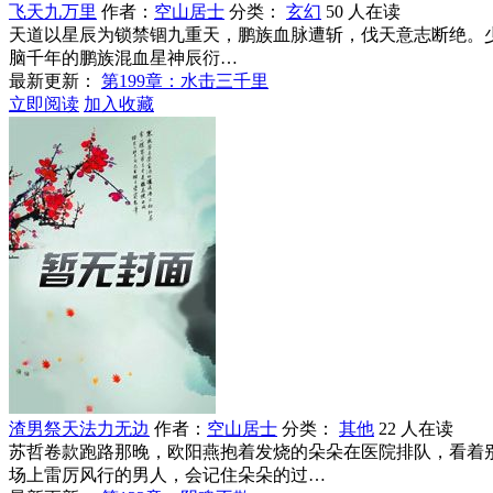
飞天九万里
作者：
空山居士
分类：
玄幻
50 人在读
天道以星辰为锁禁锢九重天，鹏族血脉遭斩，伐天意志断绝。
脑千年的鹏族混血星神辰衍…
最新更新：
第199章：水击三千里
立即阅读
加入收藏
渣男祭天法力无边
作者：
空山居士
分类：
其他
22 人在读
苏哲卷款跑路那晚，欧阳燕抱着发烧的朵朵在医院排队，看着
场上雷厉风行的男人，会记住朵朵的过…