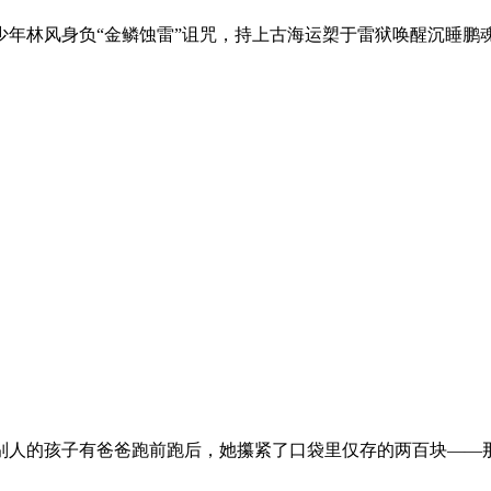
少年林风身负“金鳞蚀雷”诅咒，持上古海运槊于雷狱唤醒沉睡鹏
别人的孩子有爸爸跑前跑后，她攥紧了口袋里仅存的两百块——