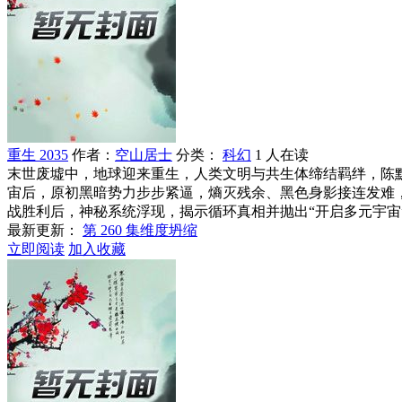
重生 2035
作者：
空山居士
分类：
科幻
1 人在读
末世废墟中，地球迎来重生，人类文明与共生体缔结羁绊，陈默
宙后，原初黑暗势力步步紧逼，熵灭残余、黑色身影接连发难
战胜利后，神秘系统浮现，揭示循环真相并抛出“开启多元宇宙
最新更新：
第 260 集维度坍缩
立即阅读
加入收藏