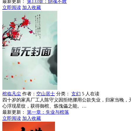
最新更新：
第133章：阴魂不散
立即阅读
加入收藏
棺临凡尘
作者：
空山居士
分类：
玄幻
5 人在读
四十岁的家具厂工人陈守义因拒绝挪用公款失业，归家当晚，
心浮现星纹，获得御棺、炼傀儡之能。…
最新更新：
第一章：失业与棺落
立即阅读
加入收藏