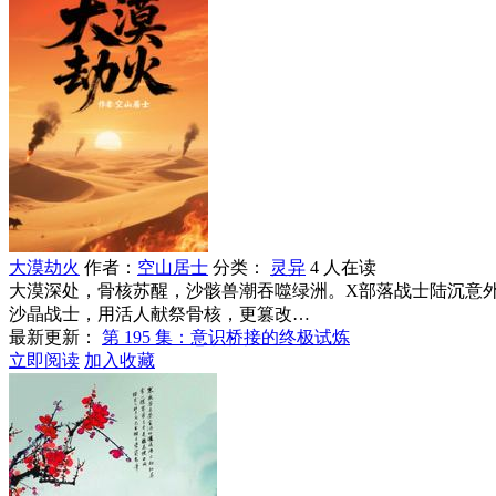
大漠劫火
作者：
空山居士
分类：
灵异
4 人在读
大漠深处，骨核苏醒，沙骸兽潮吞噬绿洲。X部落战士陆沉意外
沙晶战士，用活人献祭骨核，更篡改…
最新更新：
第 195 集：意识桥接的终极试炼
立即阅读
加入收藏