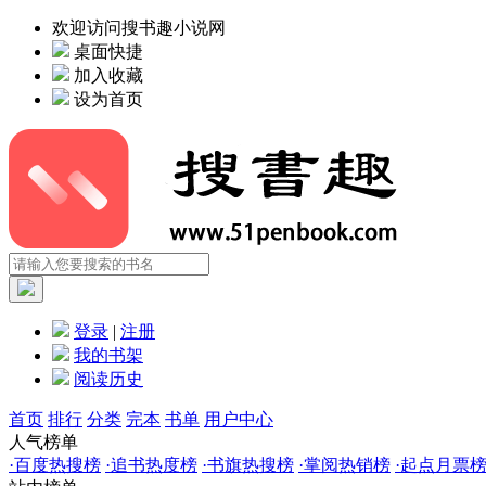
欢迎访问搜书趣小说网
桌面快捷
加入收藏
设为首页
登录
|
注册
我的书架
阅读历史
首页
排行
分类
完本
书单
用户中心
人气榜单
·
百度热搜榜
·
追书热度榜
·
书旗热搜榜
·
掌阅热销榜
·
起点月票