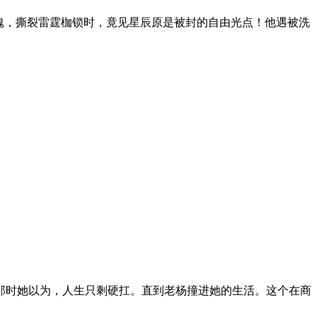
魂，撕裂雷霆枷锁时，竟见星辰原是被封的自由光点！他遇被洗
那时她以为，人生只剩硬扛。直到老杨撞进她的生活。这个在商