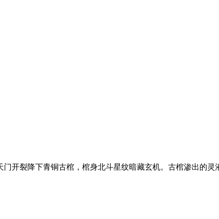
天门开裂降下青铜古棺，棺身北斗星纹暗藏玄机。古棺渗出的灵