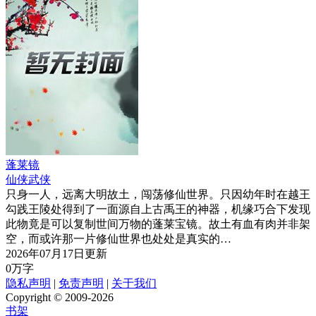
蓬莱镜
仙侠武侠
只身一人，远离大明故土，闯荡修仙世界。只因幼年时在越王
勾践王陵处得到了一面源自上古禹王的神器，机缘巧合下发现
此物竟是可以复制世间万物的蓬莱宝镜。故土有血有肉并非架
空，而或许那一片修仙世界也处处是真实的…
2026年07月17日更新
0万字
隐私声明
|
免责声明
|
关于我们
Copyright © 2009-2026
书架