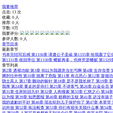
我要推荐
点击:
13 次
收藏:
0
人
推荐:
0
人
字数:
0万
我要评分:
参评人数:
0
人
章节目录
最新章节
书本完结写后感
第1336章 谨遵公子圣谕
第1335章 给我轰了它
第1331章 收回帝位
第1330章 蝼蚁再多，也终究是蝼蚁
第132
章节列表
第2章 透视功能
第3章 你以为我愿意当乞丐啊
第4章 生存负责
膊肘往外拐
第10章 脱离了危险
第11章 有点恶心
第12章 冒领
隐士高人
第17章 颤动的银针
第18章 是不是我长帅了
第19章 
我厚
第24章 要走的是你们
第25章 不讲客气
第26章 白金会员
第31章 生死轮回九针
第32章 人肉搜索
第33章 仁慈之心
第34
以为报
第39章 知恩图报
第40章 赔葬的玉钗
第41章 还没有孩
我的道歉好不好
第46章 现在轮到儿子保护你了
第47章 本草堂
识外放
第52章 执法检查
第53章 你们有损失关我什么事
第54章
许
第59章 人家可是抢都抢不到这个位置
第60章 南宫大院
第6