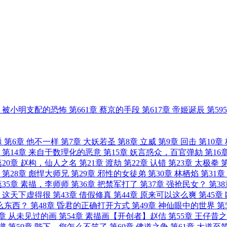
章 被小明支配的恐怖
第661章 蔡京的手段
第617章 帝姬诞辰
第59
题
第6章 他不一样
第7章 大妖若圣
第8章 立威
第9章 回击
第10章
第14章 来自于数理化的恶意
第15章 妖言惑众，百官弹劾
第16
第20章 赵构，仙人之名
第21章 渡劫
第22章 认错
第23章 太极拳
第
第28章 彪悍大师兄
第29章 邪性的女徒弟
第30章 林栖焰
第31章
第35章 素描，李师师
第36章 把禁军打了
第37章 强抢民女？
第38
章 这天下虚得很
第43章 借假修真
第44章 原来可以这么爽
第45章
什么东西？
第48章 昏君的正确打开方式
第49章 神仙眼中的世界
第
3章 从未见过的画
第54章 素描画【开创者】赵佶
第55章 王仔昔
谱
第59章 陛下，您怎么不笑了
第60章 佛道之争
第61章 大道至