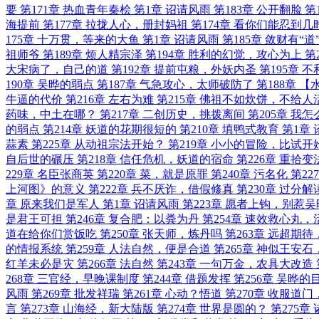
要
第171章 热血青年秦桧
第1章 诏请风雨
第183章 公开翻脸
第
海提前
第177章 拉拢人心，册封妈祖
第174章 看你们能忍到几
175章 十万贯，等来的大鱼
第1章 诏请风雨
第185章 敛财有“道
祖师爷
第189章 烦人精宗泽
第194章 胜利的幻觉，攻心为上
第
大宋病了，自己的道
第192章 提前屯粮，外妖内圣
第195章 不
190章 吴晔的弱点
第187章 气急攻心，太师破防了
第188章 
牛逼的代价
第216章 左右为难
第215章 佛祖不如炊饼，不给人
药味，中土在哪？
第217章 二创历史，挑拨离间
第205章 我
的弱点
第214章 妖道的花期很短的
第210章 填鸭式教育
第1章
蒜素
第225章 从动祖宗法开始？
第219章 小小的冒险，比试开
自后世的碾压
第218章 信任危机，妖道的宿命
第226章 重拾
229章 名臣张商英
第220章 菜，就是原罪
第240章 污名化
第22
上河图》的意义
第222章 兵不厌诈，借假修真
第230章 过分
章 原来我们是军人
第1章 诏请风雨
第223章 愿者上钩，别惹吴
是君王可担
第246章 复合肥：以粪为丹
第254章 速效救心丸，
道在给你们赏饭吃
第250章 张天师，炼丹吗
第263章 远超期
的情报系统
第259章 人法自然，便是合道
第265章 神似王安
红羊未必是灾
第266章 法自然
第243章 一句万金，农具大改造
268章 三官经，早晚课制度
第244章 借题发挥
第256章 吴晔的
风雨
第269章 批发祥瑞
第261章 心动？悟道
第270章 收服道
言
第273章 山海经，新大陆版
第274章 世界是圆的？
第275