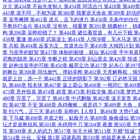
次元
第434章 不如先发制人
第454章 同流合污
第428章
第449
443章 道不同，不相为谋
第386章 我要逆天改命
第389章 赵佶
章 皇帝摊牌
第461章 道兵，岳飞的潜力
第456章 无条件的信任
手教你打金兵
第436章 没有他，很重要
第391章 锦囊妙计，锦
构
第396章 吴晔犯错了？
第444章 诸位看贫道，有几分下贱
第
458章 重逢
第460章 武装道士
第414章 人情冷暖，车水马龙
第
章 兵权
第404章 反客为主，贫道先出手
第430章 大移民计划
第
章 与皇帝的默契
第437章 体制的裂缝，弑仙
第420章 手中有
尼教的隐患
第435章 专断之权
第459章 到山里去
第426章 悟道
章 赵构当皇帝的可能
第450章 戴罪立功
第417章 起杀心
第39
的舞台
第398章 同仇敌忾，弹劾吴晔
第402章 天意解释权，
就是上边，选一个
第442章 正统的阴影下
第382章 辽必然灭国
队
第466章 投名状
第467章 逼上梁山
第468章 一视同仁
第469
473章 意外惊喜
第474章 超度
第475章 利益交换
第476章 梦想
480章 完蛋了，完蛋了
第481章 中式翻脸
第482章 泼天富贵
第4
怨
第487章 不安
第488章 杀鸡儆猴，谁是鸡？
第489章 大鱼
章 扫六气，正三天
第493章 吴晔的【人祭】
第494章 大势已成
章 下马威
第498章 井底之蛙，贴脸开大
第499章 偷偷成仙
第5
坛才是道教祖风
第503章 杀鸡用牛刀
第504章 夜袭
第505章 
耳
第509章 非人的武力
第517章 弥天大祸
第513章 方腊“投诚”
第514章 分化，安顿
第1章 诏请风雨
第510章 他就是来杀人的