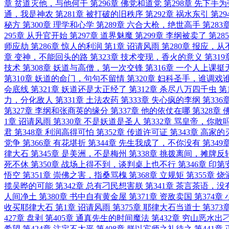
章 贫道灭他，与他何干
第296章 佛党和道党
第298章 先下手为
通，我是神农
第281章 被打破的旧秩序
第292章 祸水东引
第2
秘方
第300章 理学和心学
第289章 六合大枪，绝世高手
第283
295章 从升官开始
第297章 道界魅魔
第299章 李纲被卖了
第28
师应劫
第286章 惊人的利润
第1章 诏请风雨
第280章 报应，
章 变神，不能回头的路
第323章 技术变现，香火的意义
第31
技术
第308章 妖道与高僧，第一次交锋
第316章 一个人上课挺
第310章 妖道的命门，句句不留情
第320章 妇科圣手，谁调戏
会底线
第321章 妖道还是太正经了
第312章 杀尽八万四千虫
第
力，分化敌人
第331章 土法农药
第333章 失心疯的李纲
第33
第327章 李纲和张商英的缘分
第337章 他的依仗在哪
第328章
1章 诏请风雨
第330章 不是妖道是圣人
第332章 骂皇帝，你敢
君
第348章 利润高得可怕
第352章 传道许可证
第343章 高家
党争
第366章 有花堪折
第344章 先生我成了，不你没有
第349
律大石
第345章 是美洲，不是梅州
第338章 挑拨离间，摊牌反
死不休
第350章 战场上得不到，谈判桌上也不行
第346章 印
悟空
第351章 崇佛之害，指桑骂槐
第368章 立规矩
第355章 
揽吴晔的可能
第342章 总有刁民想害朕
第341章 茶言茶语，没
人间净土
第380章 书中自有黄金屋
第371章 资敌卖国
第374
收买耶律大石
第1章 诏请风雨
第375章 耶律大石当道士
第37
427章 盘剥
第405章 通真先生的时间魔法
第432章 穷山恶水出
希望
第424章 注定不太平
第408章 朕以宾师之礼待之
第441章