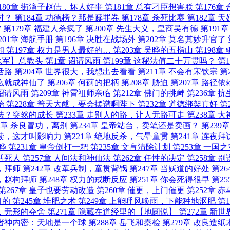
180章 街溜子赵佶，坏人好事
第181章 总有刁臣想害朕
第176章
时？
第184章 功德榜？那是赎罪券
第178章 杀死比赛
第182章 
”
第179章 福建人杀疯了
第200章 先生大义，皇商吴有德
第191
201章 海航手册
第196章 决胜在战场外
第202章 莫名其妙升官了
和
第197章 权力是男人最好的…
第203章 吴晔的五指山
第198章
【水军】总教头
第1章 诏请风雨
第199章 这秘法值二十万贯吗？
第1
活路
第204章 世界很大，我想出去看看
第211章 不会有宋钦宗
第
怎么就成神仙了
第206章 何蓟的把柄
第208章 胁迫
第207章 路径
 诏请风雨
第209章 神霄祖师亲临
第212章 佛门的挑衅
第236章 
始
第228章 普天大醮，要会摆谱啊陛下
第232章 道德绑架真好
第
变法？突然的成长
第233章 走别人的路，让人无路可走
第238章 
7章 杀良冒功，离别
第234章 皇帝站台，卖笔还是卖画？
第239
解读，这才叫影响力
第221章 绝地反杀，气晕童贯
第241章 连夜拜
晔
第231章 皇帝倒打一耙
第235章 文盲清除计划
第253章 一国
活死人
第257章 人间法和神仙法
第262章 任性的决定
第258章 
待，拜师
第242章 改革兵制，童贯背锅
第247章 当妖道的好处
第26
石，赵构拜师
第248章 权力的戒断反应
第251章 你会死得很早
第25
第267章 皇子也要劳动改造
第260章 催更，上门催更
第252章 
目的
第245章 堆肥之术
第249章 上能呼风唤雨，下能种地沤肥
第
门，无形的夺舍
第271章 隐藏在道经里的【地圆说】
第272章 新
章 诸神内密：天地是一个球
第288章 岳飞和秦桧
第279章 改良造纸