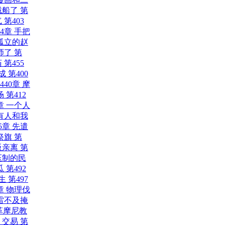
贼船了
第
气
第403
84章 手把
被孤立的赵
师了
第
庙
第455
成
第400
440章 摩
场
第412
章 一个人
边有人和我
5章 先遣
祭旗
第
叛亲离
第
被压制的民
瓜
第492
生
第497
章 物理伐
迅雷不及掩
改革摩尼教
，交易
第