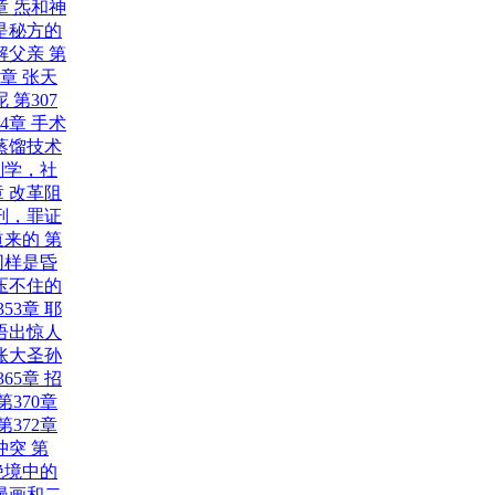
章 炁和神
不是秘方的
解父亲
第
2章 张天
呢
第307
24章 手术
和蒸馏技术
解剖学，社
章 改革阻
上刑，罪证
道来的
第
 同样是昏
 压不住的
353章 耶
 语出惊人
平账大圣孙
365章 招
第370章
第372章
冲突
第
 绝境中的
 漫画和二