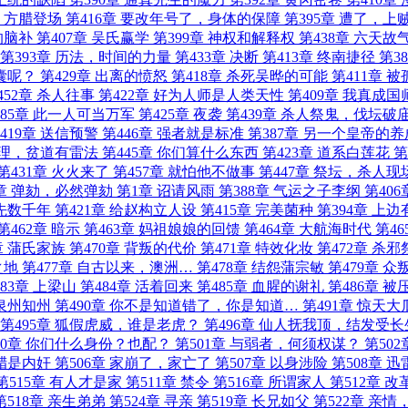
章 方腊登场
第416章 要改年号了，身体的保障
第395章 遭了，上
的脑补
第407章 吴氏赢学
第399章 神权和解释权
第438章 六天故
第393章 历法，时间的力量
第433章 决断
第413章 终南捷径
第3
囊呢？
第429章 出离的愤怒
第418章 杀死吴晔的可能
第411章 
452章 杀人往事
第422章 好为人师是人类天性
第409章 我真成国
385章 此一人可当万军
第425章 夜袭
第439章 杀人祭鬼，伐坛破
419章 送信预警
第446章 强者就是标准
第387章 另一个皇帝的养
真理，贫道有雷法
第445章 你们算什么东西
第423章 道系白莲花
第
第431章 火火来了
第457章 就怕他不做事
第447章 祭坛，杀人现
7章 弹劾，必然弹劾
第1章 诏请风雨
第388章 气运之子李纲
第406
领先数千年
第421章 给赵构立人设
第415章 完美菌种
第394章 上
第462章 暗示
第463章 妈祖娘娘的回馈
第464章 大航海时代
第46
章 蒲氏家族
第470章 背叛的代价
第471章 特效化妆
第472章 杀邪
之地
第477章 自古以来，澳洲…
第478章 结怨蒲宗敏
第479章 众
83章 上梁山
第484章 活着回来
第485章 血腥的谢礼
第486章 
，泉州知州
第490章 你不是知道错了，你是知道…
第491章 惊天大
第495章 狐假虎威，谁是老虎？
第496章 仙人抚我顶，结发受长
00章 你们什么身份？也配？
第501章 与弱者，何须权谋？
第502
方腊是内奸
第506章 家崩了，家亡了
第507章 以身涉险
第508章 
第515章 有人才是家
第511章 禁令
第516章 所谓家人
第512章 
第518章 亲生弟弟
第524章 寻亲
第519章 长兄如父
第522章 亲情