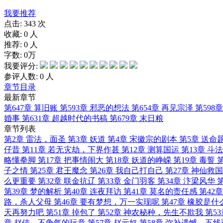
我要推荐
点击:
343 次
收藏:
0
人
推荐:
0
人
字数:
0万
我要评分:
参评人数:
0
人
章节目录
最新章节
第647章 算旧账
第593章 邪恶的想法
第654章 再见宗泽
第598
婚事
第631章 超越时代的书稿
第679章 末日粮
章节列表
第2章 雷法，面圣
第3章 妖道
第4章 宋徽宗的剧本
第5章 送命
仔昔
第11章 若无灾劫，下界作甚
第12章 测算国运
第13章 斗法
略懂拳脚
第17章 把事情闹大
第18章 妖道的峥嵘
第19章 毒誓
子之情
第25章 君王魔念
第26章 我自己打自己
第27章 神仙救国
么更重要
第32章 联金抗辽
第33章 金门羽客
第34章 汴梁风华
第39章 梦的解析
第40章 连夜拜访
第41章 莫名的责任感
第42
路，杀人父母
第46章 要有梦想，万一实现呢
第47章 橡胶是
天再努力吧
第51章 掉包了
第52章 神农秘种，先生不欺我
第5
章 赵佶，不争气的玩意
第57章 赵元奴
第58章 弥补遗憾，五线