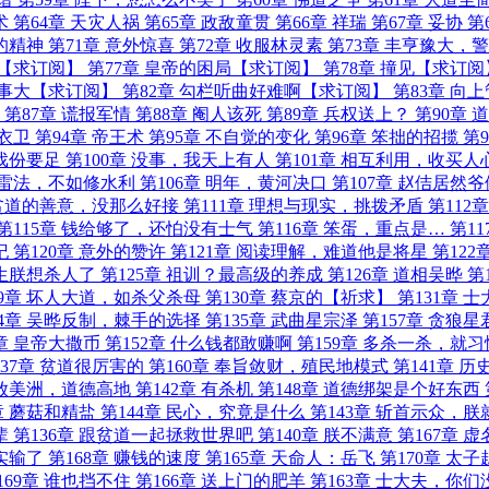
术
第64章 天灾人祸
第65章 政敌童贯
第66章 祥瑞
第67章 妥协
第
的精神
第71章 意外惊喜
第72章 收服林灵素
第73章 丰亨豫大，
均【求订阅】
第77章 皇帝的困局【求订阅】
第78章 撞见【求订阅
嫌事大【求订阅】
第82章 勾栏听曲好难啊【求订阅】
第83章 向
第87章 谎报军情
第88章 阉人该死
第89章 兵权送上？
第90章 
衣卫
第94章 帝王术
第95章 不自觉的变化
第96章 笨拙的招揽
第9
戏份要足
第100章 没事，我天上有人
第101章 相互利用，收买人
 修雷法，不如修水利
第106章 明年，黄河决口
第107章 赵佶居然
 贫道的善意，没那么好接
第111章 理想与现实，挑拨矛盾
第112
第115章 钱给够了，还怕没有士气
第116章 笨蛋，重点是…
第11
纪
第120章 意外的赞许
第121章 阅读理解，难道他是将星
第122
先生朕想杀人了
第125章 祖训？最高级的养成
第126章 道相吴晔
第
29章 坏人大道，如杀父杀母
第130章 蔡京的【祈求】
第131章 
34章 吴晔反制，棘手的选择
第135章 武曲星宗泽
第157章 贪狼星
0章 皇帝大撒币
第152章 什么钱都敢赚啊
第159章 多杀一杀，就
137章 贫道很厉害的
第160章 奉旨敛财，殖民地模式
第141章 
流放美洲，道德高地
第142章 有杀机
第148章 道德绑架是个好东西
章 蘑菇和精盐
第144章 民心，究竟是什么
第143章 斩首示众，
辈
第136章 跟贫道一起拯救世界吧
第140章 朕不满意
第167章 
实输了
第168章 赚钱的速度
第165章 天命人：岳飞
第170章 太
169章 谁也挡不住
第166章 送上门的肥羊
第163章 士大夫，你