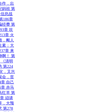
 合作，出
天妃妈祖
第
章 信息战
第186章
 骗经费
第
93章 吹
213章 火
依赖，阉人
抗生素：大
237章 来
大神啊！
第
章 《清明
访
第224
之灾，又岂
别误会，贫
4章 自己
5章 赤马
赤马红羊
第
1章 诏请
世界，大预
术
第278