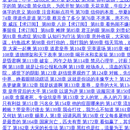
字的简
第62章 简化信息，为民开智
第63章 天花克星，牛痘之
体字的意义
第69章 注音和标点符号
第70章 信仰的本质，华夏
74章 弹道也是道
第75章 蔡京贪了多少
第76章 不患寡，患不
章 威压【求订阅】
第80章 八卦【求订阅】
第81章 看热闹不
事留痕【求订阅】
第84章 摊牌
第85章 君王的眼
第86章 刘贵妃
第91章 焦虑症
第92章 认知行为疗法
第93章 意外收获，大宋锦
谋，钓鱼战术
第98章 你打你的，我打我的
第99章 指天骂地，
章 大家一起爽
第103章 道君皇帝
第104章 完美退场
第105章
108章 道德绑架和天下表率
第109章 喝开水和卖炭翁
第110章
是昏君啊
第113章 破妄，丙午之劫
第114章 禁忌心理学，讨薪
啊
第118章 就是让你公报私仇啊
第119章 校场杀人，流血的军
院，盛世下的阴影
第123章 赵佶世界观炸了
第124章 对账，
中界，睁着眼睛说瞎话
第128章 这就是你说的丰豫亨大？
第1
杀更健康
第132章 我是妖道啊
第133章 羞辱，皇帝的大礼
第1
章 皇帝背后的大手
第158章 以退为进
第138章 说服宗泽
第15
146章 贪腐者死，专业坑皇帝
第153章 文人的笔，杀人的刀
第
只有利益
第151章 污名化
第154章 他的痘苗哪来的
第147章 
赖账？带皇帝讨债去
第139章 我会打仗，我怎么不知道
第161
又何妨
第149章 赐美人
第1章 诏请风雨
第156章 仗义每多屠狗
是最贵的
第164章 国家兴亡，匹夫有责
第172章 看似赢了，其
蛋了
第162章 大宋的长生法
第173章 黑红也是红，流量为王
第