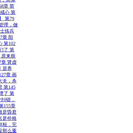
68章 简
警戒心
第
】
第79
上管理，做
道士练兵
7章 阳
心
第102
爷们了
第
章 原来朕
7章 肾虚
章 居养
127章 画
士大夫，杀
君
第145
习惯了
第
历史纠错，
第155章
朕就是昏君
虚名是价格
子赵桓，完
们没那么重