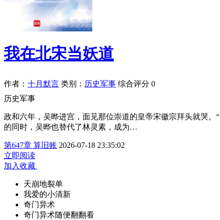
我在北宋当妖道
作者：
十月默言
类别：
历史军事
综合评分
0
历史军事
政和六年，吴晔进宫，面见那位崇道的皇帝宋徽宗拜头就哭。
的同时，吴晔也替代了林灵素，成为…
第647章 算旧账
2026-07-18 23:35:02
立即阅读
加入收藏
天崩地裂单
我爱的小清新
奇门异术
奇门异术随便翻翻看