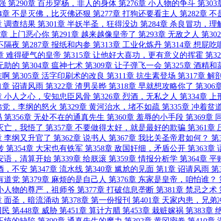
强
第290章 百步穿杨，非人的身体
第276章 小人物的争斗
第303
94章 不是灭佛，比灭佛还狠
第277章 打狗还要看主人
第282章 
章 调查结果
第301章 半妖半圣，狂得没边
第284章 杀良冒功，理
5章 上门恶心你
第291章 越来越像皇帝了
第293章 无敌之人
第30
从不隔夜
第287章 报纸和内参
第313章 工业化炼丹
第314章 想屁吃
9章 难得硬气的皇帝
第315章 让他好大喜功，更有意义的挥霍
第3
无助的
第304章 瘟神七术
第309章 让子弹飞一会
第325章 酒精
谁啊
第305章 活字印刷术的改良
第311章 抗生素登场
第317章 
1章 诏请风雨
第322章 渣男吴晔
第318章 早就想攻略你了
第306
6章 小人之心，安知忠臣风骨
第326章 烈酒，无私之人
第334章 
 佛党，李纲的怒火
第329章 黄河治水，堵不如疏
第335章 冲着贫
吗
第356章 无处不在的通真先生
第360章 羞辱的小手段
第369章
的灭亡，我悟了
第357章 不要做得太好，就是最好的欺骗
第361章
章 李纲又升官了
第362章 说书人
第367章 我比关圣帝君如何？
第
转
第354章 大宋也有铁军
第358章 敌国奸细，矛盾公开
第363章
第安语，清算开始
第339章 给朕滚
第359章 情报分析学
第364章 
烧酒，不安
第347章 流水线
第340章 尴尬的见面
第1章 诏请风雨
第
有道党
第379章 麻烦的是自己人
第376章 东家是皇帝，咱怕谁？
章 小人物的尊严，祖师爷
第377章 打破信息垄断
第381章 禁忌之术
3章 面圣，暗流涌动
第378章 第一份报刊
第401章 天家内患，兄弟
刁民
第448章 威胁
第451章 算计方腊
第453章 栽赃嫁祸
第383章
 正统的缺陷
第390章 通真先生的魔力
第392章 黄冈密卷
第410章