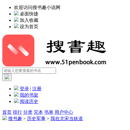
欢迎访问搜书趣小说网
桌面快捷
加入收藏
设为首页
登录
|
注册
我的书架
阅读历史
首页
排行
分类
完本
书单
用户中心
搜书趣
>
历史军事
>
我在北宋当妖道