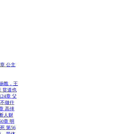
5章 公主
 杨戬，王
章 贫道也
24章 父
 不做什
章 高俅
 断人财
50章 明
之死
第56
简，简体